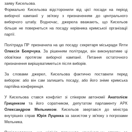
заяву Кисельова.
Формально Кисельова відсторонили від цієї посади на період
виборчої кампанії у зв'язку з призначенням до центрального
виборчого штабу. Водночас, джерела вважають, що Кисельов
більше не повернеться на посаду керівника кримської організації
партії.
Політрада ПР призначила на цю посаду секретаря міськради Ялти
Олексія Боярчука
. За рішенням політради, він виконуватиме ці
обов'язки протягом виборчої кампанії. Питання остаточного
призначення вирішуватиметься після виборів.
За словами джерел, Кисельова фактично поставили перед
вибором: або він сам залишить посаду, або його зніме кримська
партійна конференція.
У Кисельова стався конфлікт зі спікером автономії
Анатолієм
Гриценком
та його соратником, депутатом парламенту АРК
Олександром Мельником
. Кисельов звертався до міністра
внутрішніх справ
Юрія Луценка
за захистом у зв'язку з погрозами
Мельника.