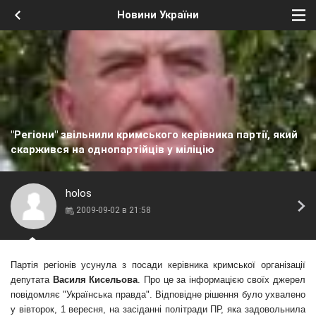
Новини України
"Регіони" звільнили кримського керівника партії, який
скаржився на однопартійців у міліцію
holos
2009-09-02 в 21:58
Партія регіонів усунула з посади керівника кримської організації
депутата
Василя Кисельова
. Про це за інформацією своїх джерел
повідомляє
"Українська правда"
. Відповідне рішення було ухвалено
у вівторок, 1 вересня, на засіданні політради ПР, яка задовольнила