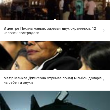
В центре Пекина маньяк зарезал двух охранников, 12
человек пострадали
Матір Майкла Джексона отримає понад мільйон доларів
на себе та онуків