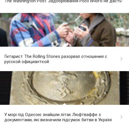
The Washington Post. Задобрювання Росії нічого не дасть
Гитарист The Rolling Stones разорвал отношения с
русской официанткой
У морі під Одесою знайшли літак Люфтваффе з
документами, які визначили підсумок битви в Україні