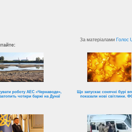
За матеріалами
Голос 
итайте:
увати роботу АЕС «Чернаводе»,
Що запускає сонячні бурі в
затопить чотири баржі на Дунаї
показали нові світлини. 