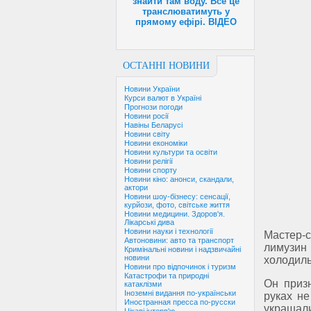
знайти там воду. Все це
транслюватимуть у
прямому ефірі. ВІДЕО
ОСТАННІ НОВИНИ
Новини України
Курси валют в Україні
Прогнози погоди
Новини росії
Навіны Беларусі
Новини світу
Новини економіки
Новини культури та освіти
Новини релігії
Новини спорту
Новини кіно: анонси, скандали,
актори
Новини шоу-бізнесу: сенсації,
курйози, фото, світське життя
Новини медицини. Здоров'я.
Лікарські дива
Новини науки і технології
Мастер-
Автоновини: авто та транспорт
лимузи
Кримінальні новини і надзвичайні
новини
холодиль
Новини про відпочинок і туризм
Катастрофи та природні
Он приз
катаклізми
Іноземні видання по-українськи
руках не
Иностранная пресса по-русски
украшал