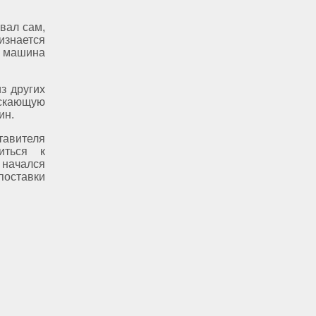
вал сам,
изнается
я машина
з других
ускающую
ин.
тавителя
иться к
 начался
поставки