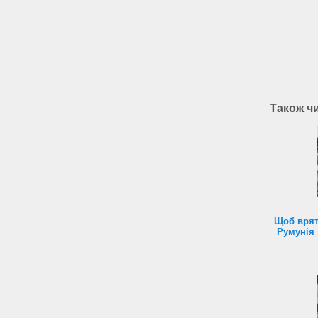
Також ч
Щоб врят
Румунія 