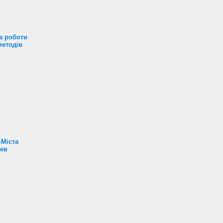
а роботи
методів
-Міста
Лев