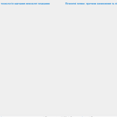
 технологія навчання немовлят плаванню
Пігментні плями: причини виникнення та л