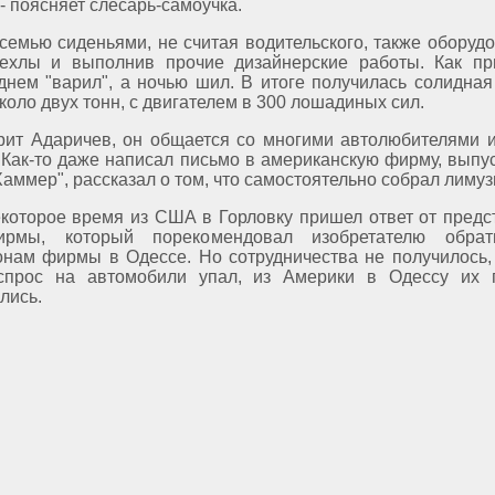
 - поясняет слесарь-самоучка.
семью сиденьями, не считая водительского, также оборудо
ехлы и выполнив прочие дизайнерские работы. Как пр
днем "варил", а ночью шил. В итоге получилась солидна
коло двух тонн, с двигателем в 300 лошадиных сил.
рит Адаричев, он общается со многими автолюбителями и
 Как-то даже написал письмо в американскую фирму, вып
аммер", рассказал о том, что самостоятельно собрал лимуз
которое время из США в Горловку пришел ответ от предс
рмы, который порекомендовал изобретателю обрат
онам фирмы в Одессе. Но сотрудничества не получилось,
 спрос на автомобили упал, из Америки в Одессу их 
лись.