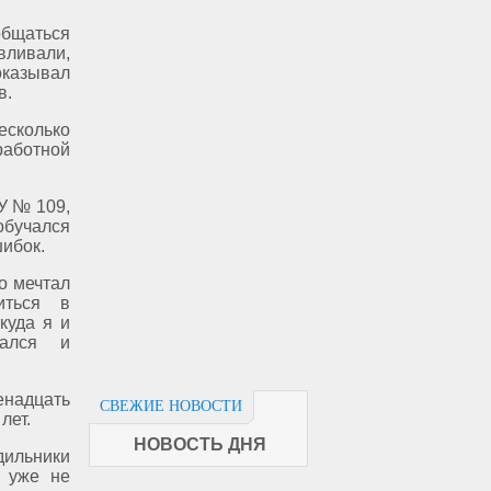
общаться
ливали,
оказывал
в.
есколько
работной
У № 109,
обучался
шибок.
но мечтал
иться в
куда я и
вался и
енадцать
СВЕЖИЕ НОВОСТИ
лет.
НОВОСТЬ ДНЯ
дильники
е уже не