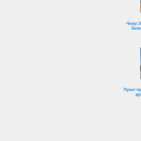
Чому З
Зеле
Пункт п
ду