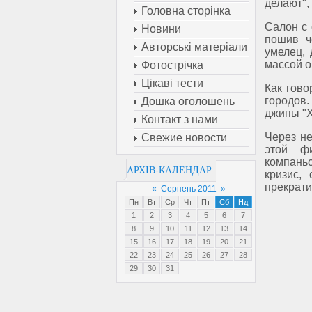
делают",
Головна сторінка
Салон с 
Новини
пошив ч
Авторські матеріали
умелец, 
массой о
Фотострічка
Цікаві тести
Как гово
городов.
Дошка оголошень
джипы "Х
Контакт з нами
Через не
Свежие новости
этой фи
компань
АРХІВ-КАЛЕНДАР
кризис,
прекрати
«
Серпень 2011
»
Пн
Вт
Ср
Чт
Пт
Сб
Нд
1
2
3
4
5
6
7
8
9
10
11
12
13
14
15
16
17
18
19
20
21
22
23
24
25
26
27
28
29
30
31