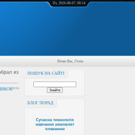
Пт, 2026-08-07, 08:14
Вітаю Вас
,
Гість
обрал из
ПОШУК НА САЙТІ
НИКОВ
10:05
БЛОГ ПОРАД
Сучасна технологія
навчання немовлят
плаванню