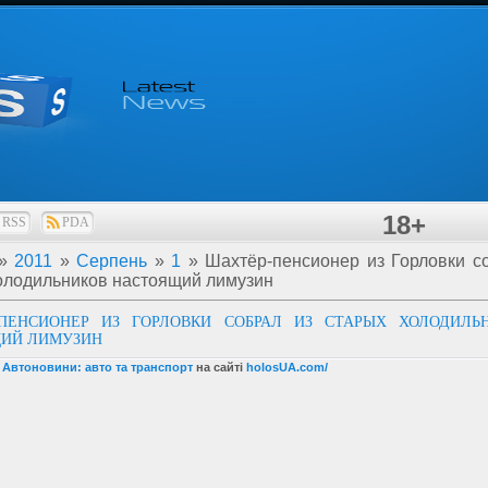
18+
RSS
PDA
»
2011
»
Серпень
»
1
» Шахтёр-пенсионер из Горловки с
олодильников настоящий лимузин
ПЕНСИОНЕР ИЗ ГОРЛОВКИ СОБРАЛ ИЗ СТАРЫХ ХОЛОДИЛЬ
ИЙ ЛИМУЗИН
 Автоновини: авто та транспорт
на сайті
holosUA.com/