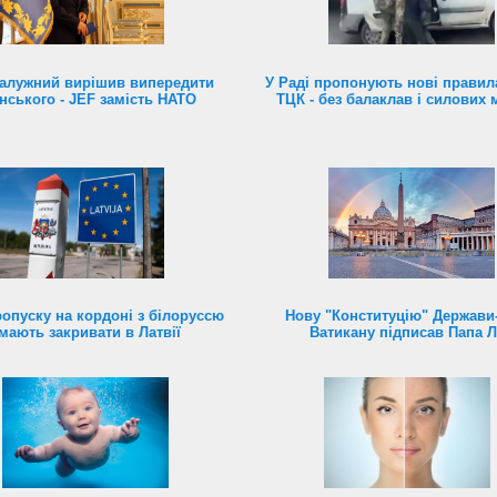
алужний вирішив випередити
У Раді пропонують нові правил
нського - JEF замість НАТО
ТЦК - без балаклав і силових 
ропуску на кордоні з білоруссю
Нову "Конституцію" Держави
мають закривати в Латвії
Ватикану підписав Папа 