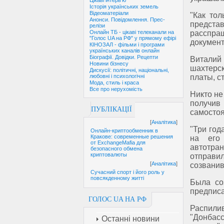
Цікаві інтерв'ю
Історія українських земель
Відеоматеріали
"Как то
Анонси. Повідомлення. Прес-
предст
релізи
расспра
Онлайн ТБ - цікаві телеканали на
"Голос UA на РФ" у прямому ефірі
документ
КІНОЗАЛ - фільми і програми
українських каналів онлайн
Біографії. Довідки. Рецепти
Виталий 
Новини бізнесу
шахтерск
Дискусії: політичні, національні,
платы, с
любовні і психологічні
Мода, стиль і краса
Все про нерухомість
Никто не
получив
ПУБЛІКАЦІЇ
самостоя
[
Аналітика
]
"Три год
Онлайн-криптообменник в
Кракове: современные решения
на его
от ExchangeMafia для
автотран
безопасного обмена
криптовалюты
отправ
[
Аналітика
]
созванив
Сучасний спорт і його роль у
повсякденному житті
Была со
предписа
ГОЛОС UA НА РФ
Распилив
"Донбас
Останні новини