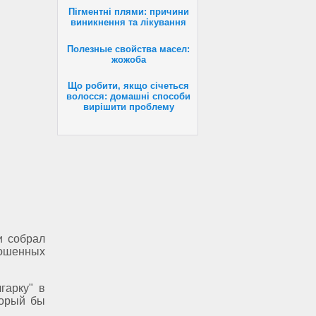
Пігментні плями: причини
виникнення та лікування
Полезные свойства масел:
жожоба
Що робити, якщо січеться
волосся: домашні способи
вирішити проблему
и собрал
ошенных
гарку" в
торый бы