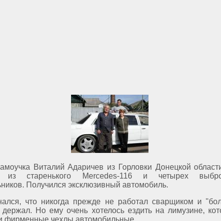
самоучка Виталий Адаричев из Горловки Донецкой област
н из старенького Mercedes-116 и четырех выбр
ников. Получился эксклюзивный автомобиль.
нался, что никогда прежде не работал сварщиком и "бол
 держал. Но ему очень хотелось ездить на лимузине, ко
и фирменные чехлы автомобильные.