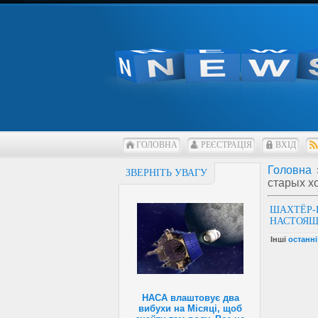
ГОЛОВНА
РЕЄСТРАЦІЯ
ВХІД
Головна
ЗВЕРНІТЬ УВАГУ
старых х
ШАХТЁР-
НАСТОЯЩ
Інші
останні
НАСА влаштовує два
вибухи на Місяці, щоб