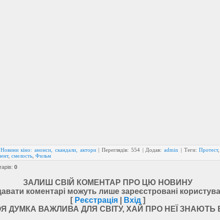
:
Новини кіно: анонси, скандали, актори
|
Переглядів
: 554 | Додав:
admin
|
Теги
:
Протест
мент
,
смелость
,
Фильм
тарів
:
0
ЗАЛИШ СВІЙ КОМЕНТАР ПРО ЦЮ НОВИНУ
авати коментарі можуть лише зареєстровані користува
[
Реєстрація
|
Вхід
]
Я ДУМКА ВАЖЛИВА ДЛЯ СВІТУ, ХАЙ ПРО НЕЇ ЗНАЮТЬ 