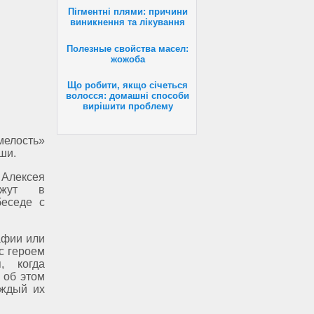
Пігментні плями: причини
виникнення та лікування
Полезные свойства масел:
жожоба
Що робити, якщо січеться
волосся: домашні способи
вирішити проблему
лость»
ши.
 Алексея
ажут в
беседе с
:
афии или
с героем
, когда
 об этом
аждый их