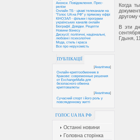
Анонси. Повідомлення. Прес-
Когда т
релізи
докумен
Онлайн ТБ - цікаві телеканали на
"Голос UA на РФ" у прямому ефірі
другому 
КІНОЗАЛ - фільми і програми
українських каналів онлайн
В эти д
Біографії. Довідки. Рецепти
Новини бізнесу
сентябр
Дискусії: політичні, національні,
Гдыня, 1
любовні і психологічні
Мода, стиль і краса
Все про нерухомість
ПУБЛІКАЦІЇ
[
Аналітика
]
Онлайн-криптообменник в
Кракове: современные решения
от ExchangeMafia для
безопасного обмена
криптовалюты
[
Аналітика
]
Сучасний спорт і його роль у
повсякденному житті
ГОЛОС UA НА РФ
Останні новини
Головна сторінка