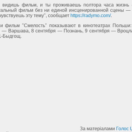
ы видишь фильм, и ты проживаешь полтора часа жизнь
тальный фильм без ни единой инсценированной сцены — 
чувствуешь эту тему", сообщает
https://radymo.com/
.
ни фильм "Смелость" показывают в кинотеатрах Польши: 
я — Варшава, 8 сентября — Познань, 9 сентября — Вроцл
1-Быдгощ.
За матеріалами
Голос 