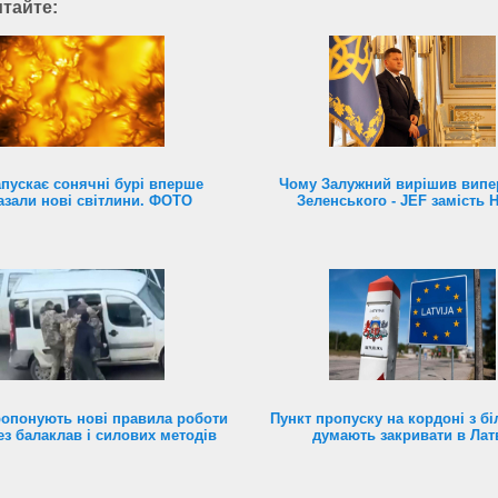
итайте:
пускає сонячні бурі вперше
Чому Залужний вирішив випе
азали нові світлини. ФОТО
Зеленського - JEF замість 
ропонують нові правила роботи
Пункт пропуску на кордоні з б
ез балаклав і силових методів
думають закривати в Латв