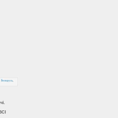
,
Белорусь
,
чі.
ВСІ