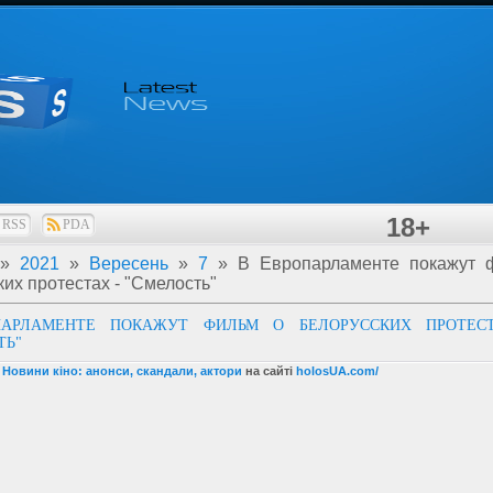
18+
RSS
PDA
»
2021
»
Вересень
»
7
» В Европарламенте покажут 
их протестах - "Смелость"
ПАРЛАМЕНТЕ ПОКАЖУТ ФИЛЬМ О БЕЛОРУССКИХ ПРОТЕС
ТЬ"
 Новини кіно: анонси, скандали, актори
на сайті
holosUA.com/