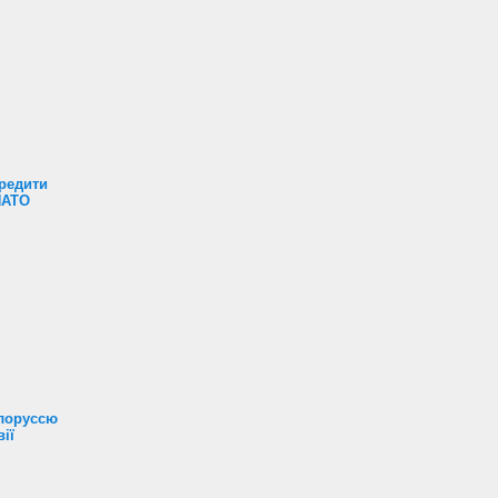
редити
НАТО
ілоруссю
ії