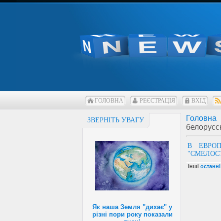
ГОЛОВНА
РЕЄСТРАЦІЯ
ВХІД
Головна
ЗВЕРНІТЬ УВАГУ
белорусск
В ЕВРО
"СМЕЛОС
Інші
останні
Як наша Земля "дихає" у
різні пори року показали