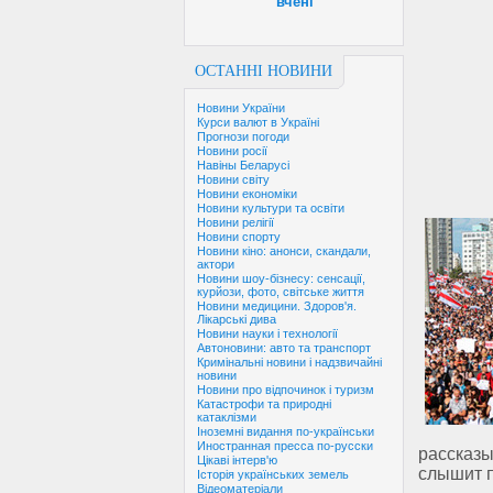
вчені
ОСТАННІ НОВИНИ
Новини України
Курси валют в Україні
Прогнози погоди
Новини росії
Навіны Беларусі
Новини світу
Новини економіки
Новини культури та освіти
Новини релігії
Новини спорту
Новини кіно: анонси, скандали,
актори
Новини шоу-бізнесу: сенсації,
курйози, фото, світське життя
Новини медицини. Здоров'я.
Лікарські дива
Новини науки і технології
Автоновини: авто та транспорт
Кримінальні новини і надзвичайні
новини
Новини про відпочинок і туризм
Катастрофи та природні
катаклізми
Іноземні видання по-українськи
Иностранная пресса по-русски
рассказ
Цікаві інтерв'ю
слышит п
Історія українських земель
Відеоматеріали