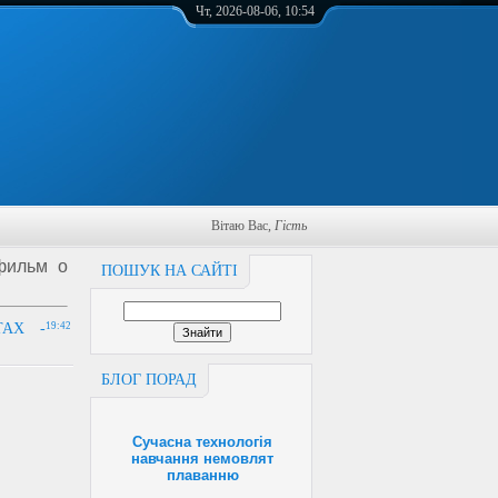
Чт, 2026-08-06, 10:54
Вітаю Вас
,
Гість
фильм о
ПОШУК НА САЙТІ
ТАХ -
19:42
БЛОГ ПОРАД
Сучасна технологія
навчання немовлят
плаванню