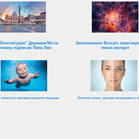
"Конституцію" Держави-Міста
Заповнювати Всесвіт гравітац
тикану підписав Папа Лев
темна матерія
 технологія навчання немовлят плаванню
Пігментні плями: причини виникнення та л