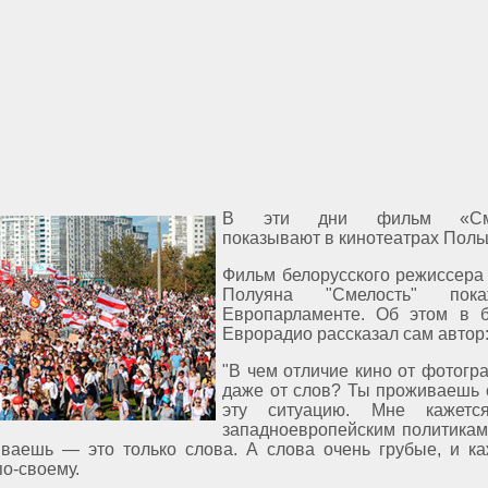
В эти дни фильм «Сме
показывают в кинотеатрах Поль
Фильм белорусского режиссера
Полуяна "Cмелость" пок
Европарламенте. Об этом в 
Еврорадио рассказал сам автор
"В чем отличие кино от фотогр
даже от слов? Ты проживаешь 
эту ситуацию. Мне кажется
западноевропейским политикам
ываешь — это только слова. А слова очень грубые, и к
о-своему.