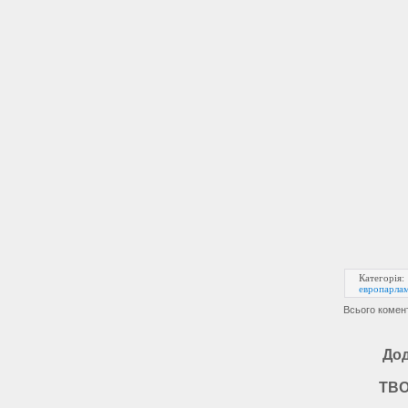
Категорія
европарла
Всього комен
Дод
ТВО