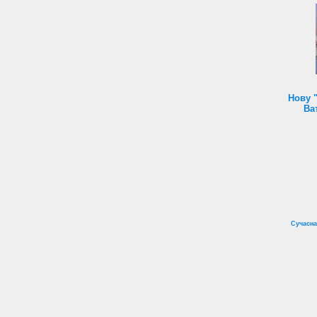
Нову 
Ва
Сучасна