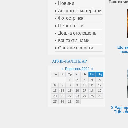
Також ч
Новини
Авторські матеріали
Фотострічка
Цікаві тести
Дошка оголошень
Контакт з нами
Що за
Свежие новости
пок
АРХІВ-КАЛЕНДАР
«
Вересень 2021
»
Пн
Вт
Ср
Чт
Пт
Сб
Нд
1
2
3
4
5
6
7
8
9
10
11
12
13
14
15
16
17
18
19
20
21
22
23
24
25
26
27
28
29
30
У Раді п
ТЦК - б