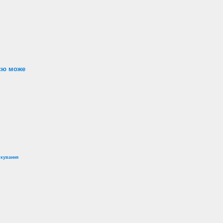
ією може
ікування