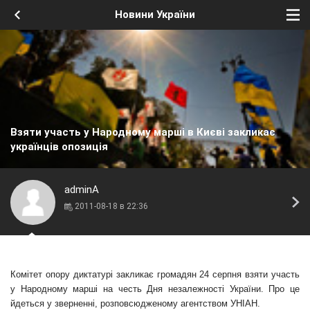
Новини України
Взяти участь у Народному марші в Києві закликає
українців опозиція
adminA
2011-08-18 в 22:36
Комітет опору диктатурі закликає громадян 24 серпня взяти участь
у Народному марші на честь Дня незалежності України. Про це
йдеться у зверненні, розповсюдженому агентством УНІАН.