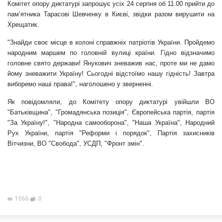
Комітет опору диктатурі запрошує усіх 24 серпня об 11.00 прийти до
пам’ятника Тарасові Шевченку в Києві, звідки разом вирушити на
Хрещатик.
"Знайди своє місце в колоні справжніх патріотів України. Пройдемо
народним маршем по головній вулиці країни. Гідно відзначимо
головне свято держави! Янукович зневажив нас, проте ми не дамо
йому зневажити Україну! Сьогодні відстоїмо нашу гідність! Завтра
виборемо наші права!", наголошено у зверненні.
Як повідомляли, до Комітету опору диктатурі увійшли ВО
"Батьківщина", "Громадянська позиція", Європейська партія, партія
"За Україну!", "Народна самооборона", "Наша Україна", Народний
Рух України, партія "Реформи і порядок", Партія захисників
Вітчизни, ВО "Свобода", УСДП, "Фронт змін".
1066
0