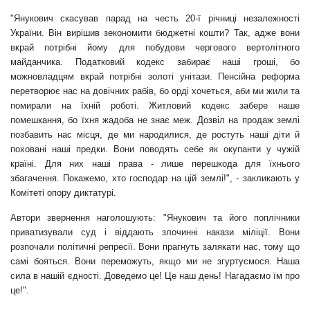
"Янукович скасував парад на честь 20-ї річниці незалежності
України. Він вирішив зекономити бюджетні кошти? Так, адже вони
вкрай потрібні йому для побудови чергового вертолітного
майданчика. Податковий кодекс забирає наші гроші, бо
можновладцям вкрай потрібні золоті унітази. Пенсійна реформа
перетворює нас на довічних рабів, бо орді хочеться, аби ми жили та
помирали на їхній роботі. Житловий кодекс забере наше
помешкання, бо їхня жадоба не знає меж. Дозвіл на продаж землі
позбавить нас місця, де ми народилися, де ростуть наші діти й
поховані наші предки. Вони поводять себе як окупанти у чужій
країні. Для них наші права - лише перешкода для їхнього
збагачення. Покажемо, хто господар на цій землі!", - закликають у
Комітеті опору диктатурі.
Автори звернення наголошують: "Янукович та його поплічники
приватизували суд і віддають злочинні накази міліції. Вони
розпочали політичні репресії. Вони прагнуть залякати нас, тому що
самі бояться. Вони переможуть, якщо ми не згуртуємося. Наша
сила в нашій єдності. Доведемо це! Це наш день! Нагадаємо їм про
це!".