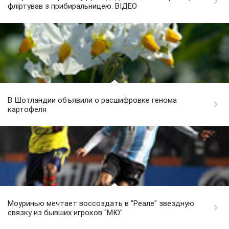
фліртував з прибиральницею. ВІДЕО
В Шотландии объявили о расшифровке генома
картофеля
Моуринью мечтает воссоздать в "Реале" звездную
связку из бывших игроков "МЮ"