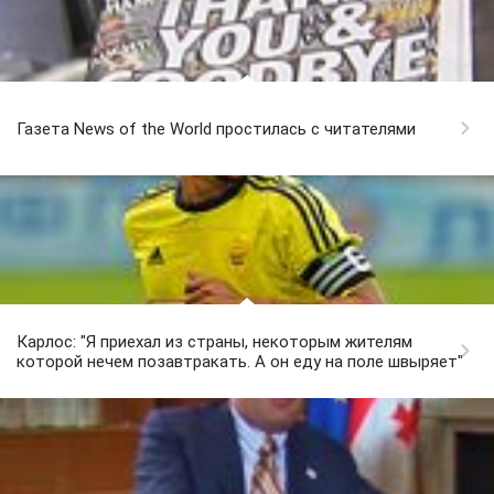
Газета News of the World простилась с читателями
Карлос: "Я приехал из страны, некоторым жителям
которой нечем позавтракать. А он еду на поле швыряет"