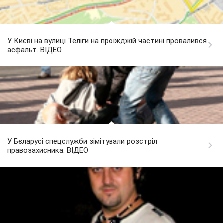
У Києві на вулиці Теліги на проїжджій частині провалився
асфальт. ВІДЕО
У Бєларусі спецслужби зімітували розстріл
правозахисника. ВІДЕО