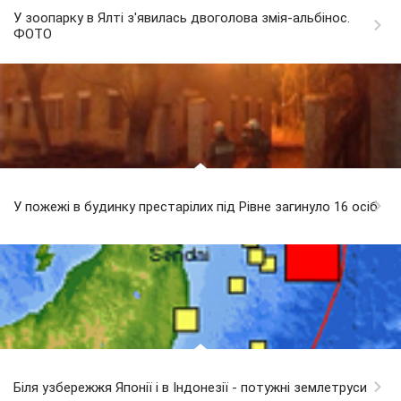
У зоопарку в Ялті з'явилась двоголова змія-альбінос.
ФОТО
У пожежі в будинку престарілих під Рівне загинуло 16 осіб
Біля узбережжя Японії і в Індонезії - потужні землетруси