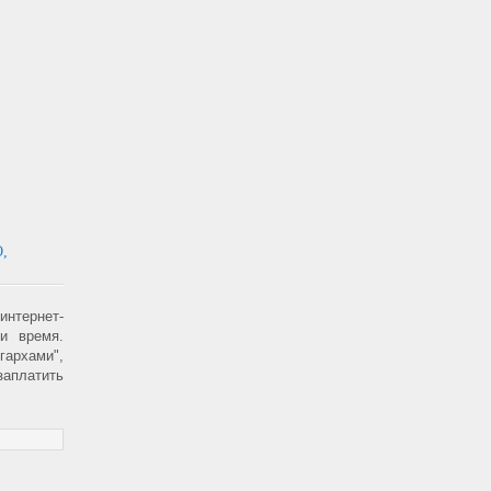
,
интернет-
и время.
гархами",
заплатить