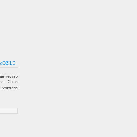
MOBILE
чничество
ра China
сполнения