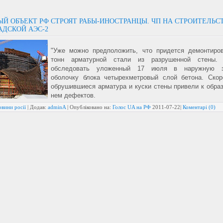
ЫЙ ОБЪЕКТ РФ СТРОЯТ РАБЫ-ИНОСТРАНЦЫ. ЧП НА СТРОИТЕЛЬС
АДСКОЙ АЭС-2
"Уже можно предположить, что придется демонтиро
тонн арматурной стали из разрушенной стены.
обследовать уложенный 17 июля в наружную 
оболочку блока четырехметровый слой бетона. Скор
обрушившиеся арматура и куски стены привели к обра
нем дефектов.
вини росії
| Додав:
adminA
| Опубліковано на:
Голос UA на РФ
2011-07-22
|
Коментарі (0)