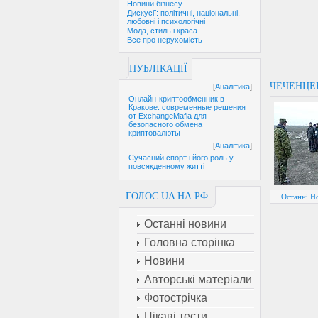
Новини бізнесу
Дискусії: політичні, національні,
любовні і психологічні
Мода, стиль і краса
Все про нерухомість
ПУБЛІКАЦІЇ
ЧЕЧЕНЦЕВ
[
Аналітика
]
Онлайн-криптообменник в
Кракове: современные решения
от ExchangeMafia для
безопасного обмена
криптовалюты
[
Аналітика
]
Сучасний спорт і його роль у
повсякденному житті
ГОЛОС UA НА РФ
Останні Но
Останні новини
Головна сторінка
Новини
Авторські матеріали
Фотострічка
Цікаві тести