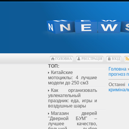
ГОЛОВНА
РЕЄСТРАЦІЯ
ВХІД
ТОП:
Головна
Китайские
прогноз 
мотоциклы: 4 лучшие
модели до 250 см3
Останні
кримінал
Как организовать
увлекательный
праздник: еда, игры и
воздушные шары
Магазин дверей
"Дверной БУМ" –
лучшее качество,
большой выбор