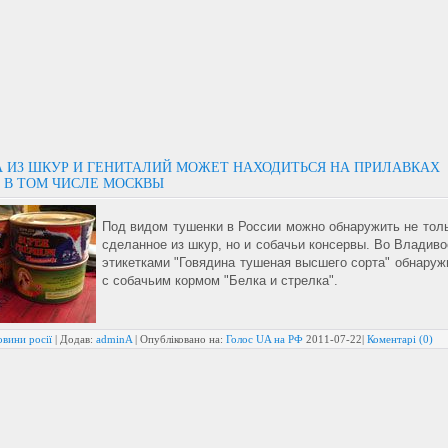
 ИЗ ШКУР И ГЕНИТАЛИЙ МОЖЕТ НАХОДИТЬСЯ НА ПРИЛАВКАХ
, В ТОМ ЧИСЛЕ МОСКВЫ
Под видом тушенки в России можно обнаружить не толь
сделанное из шкур, но и собачьи консервы.
Во Владиво
этикетками "Говядина тушеная высшего сорта" обнаруж
с собачьим кормом "Белка и стрелка".
вини росії
| Додав:
adminA
| Опубліковано на:
Голос UA на РФ
2011-07-22
|
Коментарі (0)