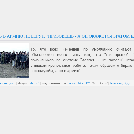
 В АРМИЮ НЕ БЕРУТ. "ПРИЗОВЕШЬ - А ОН ОКАЖЕТСЯ БРАТОМ Б
То, что всех чеченцев по умолчанию считают 
объясняется всего лишь тем, что "так проще". "
призывников по системе "лоялен - не лоялен" нев
слишком кропотливая работа, таким образом отбираю
спецслужбы, а не в армию".
вини росії
| Додав:
adminA
| Опубліковано на:
Голос UA на РФ
2011-07-22
|
Коментарі (0)