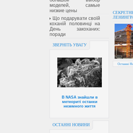
моделей, самые
низкие цены
СЕКРЕТН
ЛЕНИНГР
Що подарувати своїй
коханій половинці на
День закоханих:
поради
ЗВЕРНІТЬ УВАГУ
Останні Но
В NASA знайшли в
метеориті останки
неземного життя
ОСТАННІ НОВИНИ