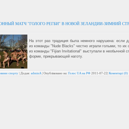
ОННЫЙ МАТЧ "ГОЛОГО РЕГБИ" В НОВОЙ ЗЕЛАНДИИ-ЗИМНИЙ СТ
На этот раз традиция была немного нарушена: если 
из команды "Nude Blacks" честно играли голыми, то их 
из команды "Fijian Invitational" выступали в необычной 
форме, прикрывающей наготу.
овини спорту
| Додав:
adminA
| Опубліковано на:
Голос UA на РФ
2011-07-22
|
Коментарі (0)