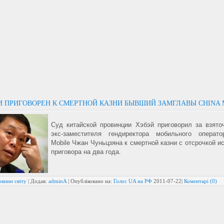
КИ ПРИГОВОРЕН К СМЕРТНОЙ КАЗНИ БЫВШИЙ ЗАМГЛАВЫ CHINA 
Суд китайской провинции Хэбэй приговорил за взято
экс-заместителя гендиректора мобильного операто
Mobile Чжан Чуньцзяна к смертной казни с отсрочкой и
приговора на два года.
овини світу
| Додав:
adminA
| Опубліковано на:
Голос UA на РФ
2011-07-22
|
Коментарі (0)