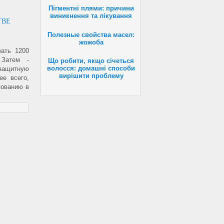
Пігментні плями: причини
виникнення та лікування
ТВЕ
Полезные свойства масел:
жожоба
вать 1200
 Затем -
Що робити, якщо січеться
волосся: домашні способи
защитную
вирішити проблему
ее всего,
зованию в