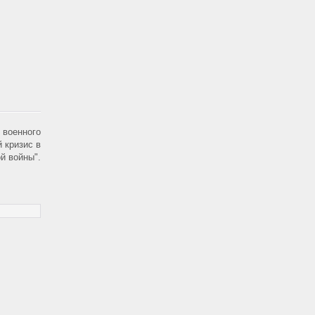
 военного
 кризис в
й войны".