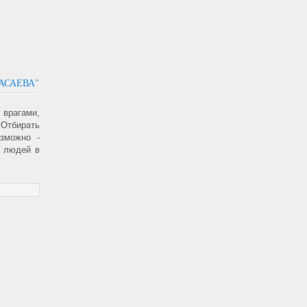
АСАЕВА"
врагами,
Отбирать
озможно -
т людей в