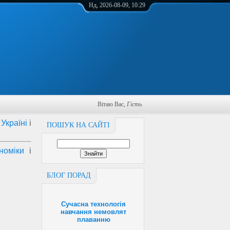
Нд, 2026-08-09, 10:29
Вітаю Вас
,
Гість
Україні
і
ПОШУК НА САЙТІ
номіки
і
БЛОГ ПОРАД
Сучасна технологія
навчання немовлят
плаванню