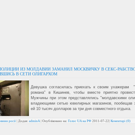
ПОЛИЦИИ ИЗ МОЛДАВИИ ЗАМАНИЛ МОСКВИЧКУ В СЕКС-РАБСТВО
ВШИСЬ В СЕТИ ОЛИГАРХОМ
Девушка согласилась приехать к своим ухажерам
"
романа"
в Кишинев, чтобы вместе приятно провест
Мужчины при этом представлялись "молдавскими оли
владеющими сетью ювелирных магазинов,
пообещав 
ей 10 тысяч долларов за три дня совместного отдыха.
вини росії
| Додав:
adminA
| Опубліковано на:
Голос UA на РФ
2011-07-22
|
Коментарі (0)