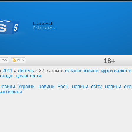
18+
RSS
PDA
»
2011
»
Липень
»
22
. А також
останні новини
,
курси валют в 
погоди
і
цікаві тести
.
новини України
,
новини Росії
,
новини світу
,
новини еко
ьні новини
.