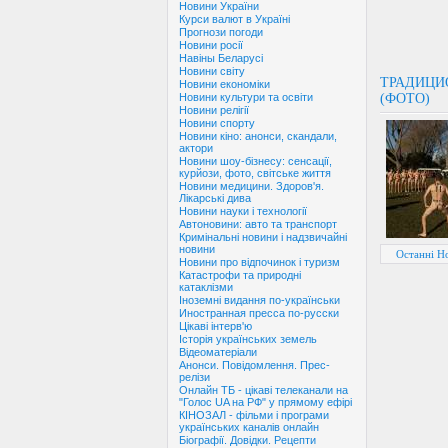
Новини України
Курси валют в Україні
Прогнози погоди
Новини росії
Навіны Беларусі
Новини світу
ТРАДИЦИ
Новини економіки
(ФОТО)
Новини культури та освіти
Новини релігії
Новини спорту
Новини кіно: анонси, скандали,
актори
Новини шоу-бізнесу: сенсації,
курйози, фото, світське життя
Новини медицини. Здоров'я.
Лікарські дива
Новини науки і технології
Автоновини: авто та транспорт
Кримінальні новини і надзвичайні
новини
Останні Н
Новини про відпочинок і туризм
Катастрофи та природні
катаклізми
Іноземні видання по-українськи
Иностранная пресса по-русски
Цікаві інтерв'ю
Історія українських земель
Відеоматеріали
Анонси. Повідомлення. Прес-
релізи
Онлайн ТБ - цікаві телеканали на
"Голос UA на РФ" у прямому ефірі
КІНОЗАЛ - фільми і програми
українських каналів онлайн
Біографії. Довідки. Рецепти