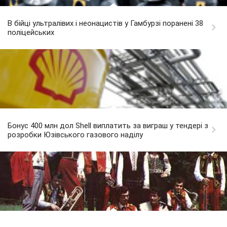
В бійці ультралівих і неонацистів у Гамбурзі поранені 38
поліцейських
Бонус 400 млн дол Shell виплатить за виграш у тендері з
розробки Юзівського газового наділу