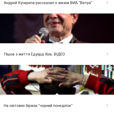
Андрей Кучерепа рассказал о жизни ВИА "Ватра"
Пішов з життя Едуард Хіль. ВІДЕО
На світових біржах "чорний понеділок"