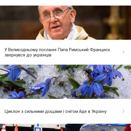
У Великодньому посланні Папа Римський Франциск
звернувся до українців
Циклон з сильними дощами і снігом йде в Україну