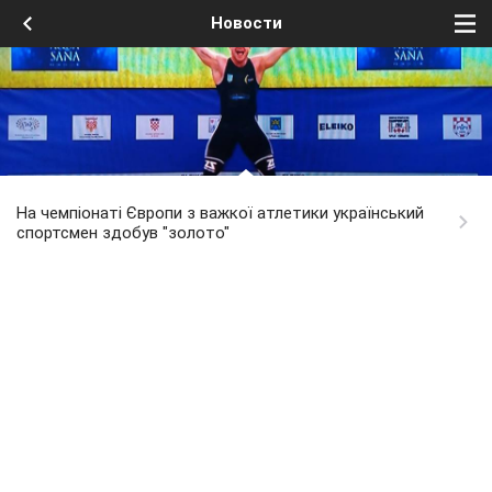
Новости
На чемпіонаті Європи з важкої атлетики український
спортсмен здобув "золото"