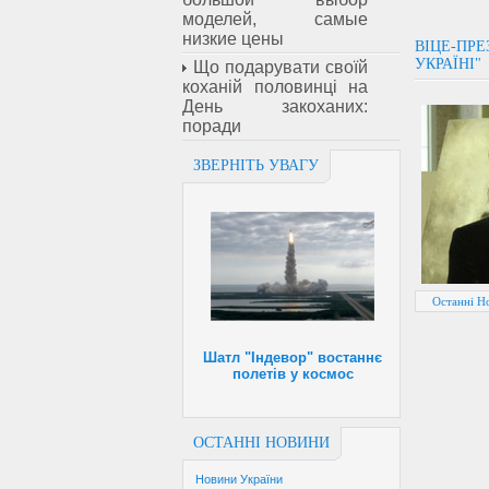
моделей, самые
низкие цены
ВІЦЕ-ПРЕ
УКРАЇНІ"
Що подарувати своїй
коханій половинці на
День закоханих:
поради
ЗВЕРНІТЬ УВАГУ
Останні Н
Шатл "Індевор" востаннє
полетів у космос
ОСТАННІ НОВИНИ
Новини України