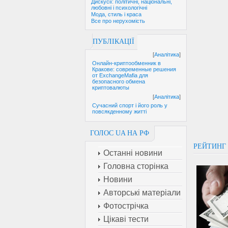
Дискусії: політичні, національні,
любовні і психологічні
Мода, стиль і краса
Все про нерухомість
ПУБЛІКАЦІЇ
[
Аналітика
]
Онлайн-криптообменник в
Кракове: современные решения
от ExchangeMafia для
безопасного обмена
криптовалюты
[
Аналітика
]
Сучасний спорт і його роль у
повсякденному житті
ГОЛОС UA НА РФ
РЕЙТИНГ
Останні новини
Головна сторінка
Новини
Авторські матеріали
Фотострічка
Цікаві тести