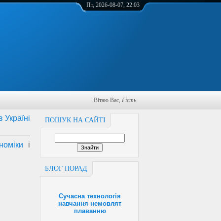
Пт, 2026-08-07, 22:03
Вітаю Вас
,
Гість
в Україні
ПОШУК НА САЙТІ
номіки
і
БЛОГ ПОРАД
Сучасна технологія
навчання немовлят
плаванню