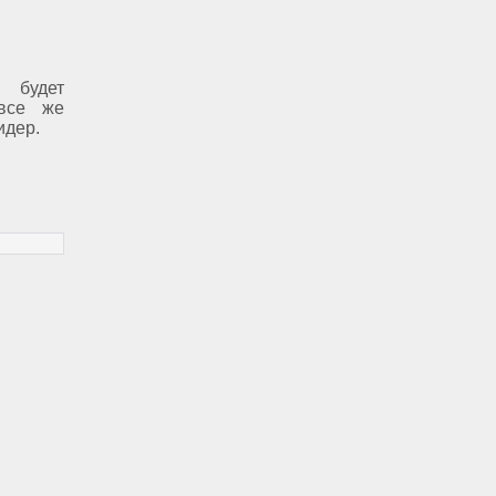
будет
 все же
идер.