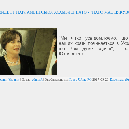
ЗИДЕНТ ПАРЛАМЕНТСЬКОЇ АСАМБЛЕЇ НАТО - "НАТО МАЄ ДЯКУВ
"Ми чітко усвідомлюємо, що
наших країн починається з Укр
що Вам дуже вдячні", - за
Юкнявічене.
овини України
| Додав:
adminA
| Опубліковано на:
Голос UA на РФ
2017-05-28
|
Коментарі (0)