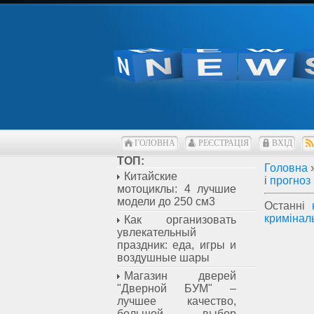
ГОЛОВНА
РЕЄСТРАЦІЯ
ВХІД
ТОП:
Головна
Китайские
і
прогноз
мотоциклы: 4 лучшие
модели до 250 см3
Останні
кримінал
Как организовать
увлекательный
праздник: еда, игры и
воздушные шары
Магазин дверей
"Дверной БУМ" –
лучшее качество,
большой выбор