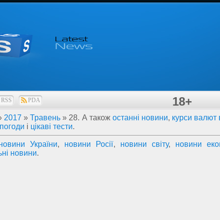
18+
RSS
PDA
»
2017
»
Травень
»
28
. А також
останні новини
,
курси валют 
 погоди
і
цікаві тести
.
новини України
,
новини Росії
,
новини світу
,
новини еко
ьні новини
.