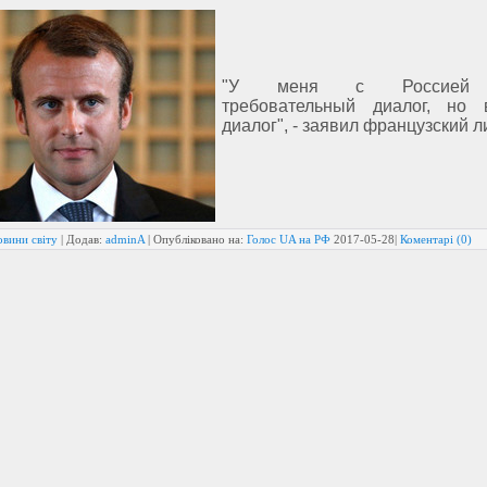
"У меня с Россией 
требовательный диалог, но
диалог", - заявил французский л
овини світу
| Додав:
adminA
| Опубліковано на:
Голос UA на РФ
2017-05-28
|
Коментарі (0)