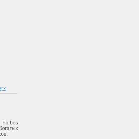
BES
 Forbes
богатых
хов.