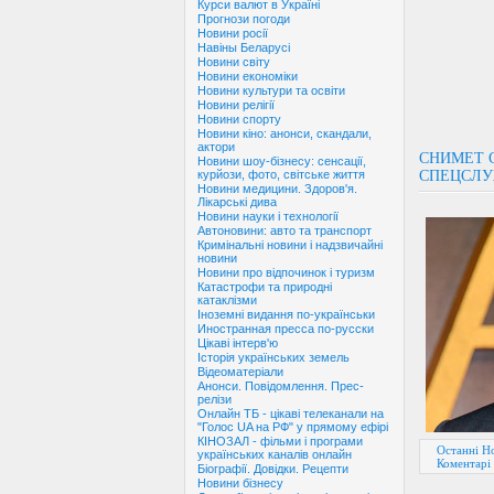
Курси валют в Україні
Прогнози погоди
Новини росії
Навіны Беларусі
Новини світу
Новини економіки
Новини культури та освіти
Новини релігії
Новини спорту
Новини кіно: анонси, скандали,
актори
СНИМЕТ 
Новини шоу-бізнесу: сенсації,
СПЕЦСЛУ
курйози, фото, світське життя
Новини медицини. Здоров'я.
Лікарські дива
Новини науки і технології
Автоновини: авто та транспорт
Кримінальні новини і надзвичайні
новини
Новини про відпочинок і туризм
Катастрофи та природні
катаклізми
Іноземні видання по-українськи
Иностранная пресса по-русски
Цікаві інтерв'ю
Історія українських земель
Відеоматеріали
Анонси. Повідомлення. Прес-
релізи
Онлайн ТБ - цікаві телеканали на
"Голос UA на РФ" у прямому ефірі
КІНОЗАЛ - фільми і програми
Останні Но
українських каналів онлайн
Коментарі 
Біографії. Довідки. Рецепти
Новини бізнесу