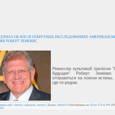
СЕРИАЛ ОБ НЛО И СЕКРЕТНЫХ РАССЛЕДОВАНИЯХ АМЕРИКАНСК
ЖБ РОБЕРТ ЗЕМЕКИС
Режиссер культовой трилогии "
будущее" Роберт Земекис
отправиться на поиски истины,
где-то рядом.
вини кіно: анонси, скандали, актори
| Додав:
adminA
| Опубліковано на:
Голос UA на РФ
20
(0)