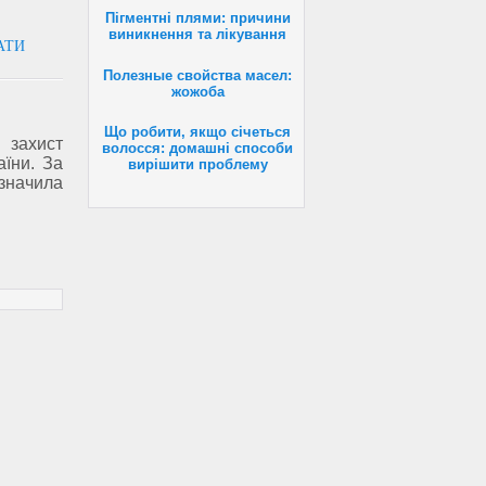
Пігментні плями: причини
виникнення та лікування
АТИ
Полезные свойства масел:
жожоба
Що робити, якщо січеться
 захист
волосся: домашні способи
аїни. За
вирішити проблему
значила