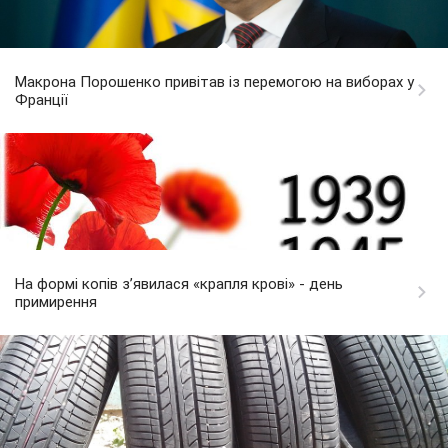
Макрона Порошенко привітав із перемогою на виборах у
Франції
На формі копів з’явилася «крапля крові» - день
примирення