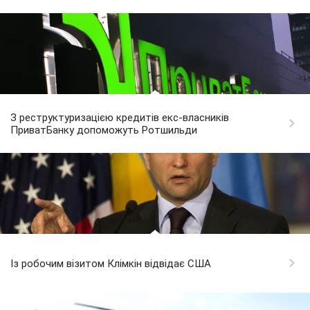
З реструктуризацією кредитів екс-власників
ПриватБанку допоможуть Ротшильди
Із робочим візитом Клімкін відвідає США