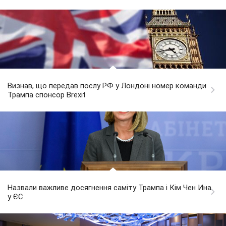
Визнав, що передав послу РФ у Лондоні номер команди
Трампа спонсор Brexit
Назвали важливе досягнення саміту Трампа і Кім Чен Ина
у ЄС