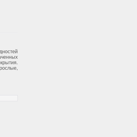
дностей
аченных
рытия.
рослые,