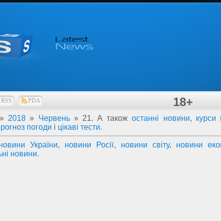
18+
RSS
PDA
»
2018
»
Червень
»
21
. А також
останні новини
,
курси
прогноз погоди
і
цікаві тести
.
новини України
,
новини Росії
,
новини світу
,
новини еко
ьні новини
.