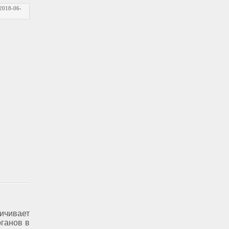
2018-06-
ичивает
ганов в