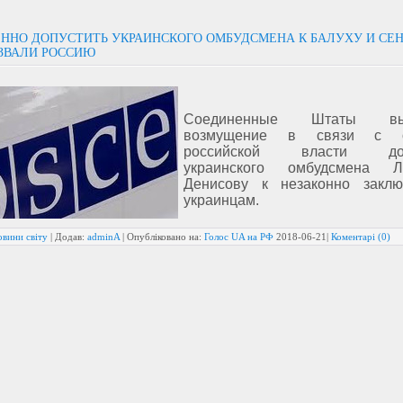
ННО ДОПУСТИТЬ УКРАИНСКОГО ОМБУДСМЕНА К БАЛУХУ И СЕ
ЗВАЛИ РОССИЮ
Соединенные Штаты выр
возмущение в связи с о
российской власти доп
украинского омбудсмена Л
Денисову к незаконно закл
украинцам.
овини світу
| Додав:
adminA
| Опубліковано на:
Голос UA на РФ
2018-06-21
|
Коментарі (0)