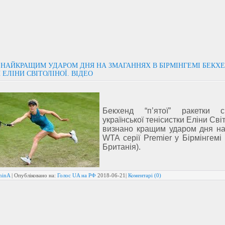
 НАЙКРАЩИМ УДАРОМ ДНЯ НА ЗМАГАННЯХ В БІРМІНГЕМІ БЕКХ
 ЕЛІНИ СВІТОЛІНОЇ. ВІДЕО
Бекхенд “п’ятої” ракетки 
української тенісистки Еліни Світ
визнано кращим ударом дня на 
WTA серії Premier у Бірмінгемі
Британія).
minA
| Опубліковано на:
Голос UA на РФ
2018-06-21
|
Коментарі (0)