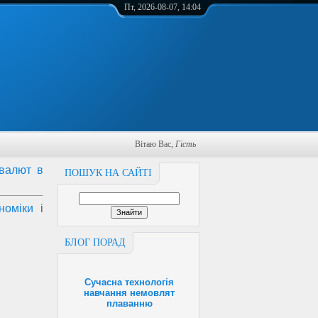
Пт, 2026-08-07, 14:04
Вітаю Вас
,
Гість
 валют в
ПОШУК НА САЙТІ
номіки
і
БЛОГ ПОРАД
Сучасна технологія
навчання немовлят
плаванню