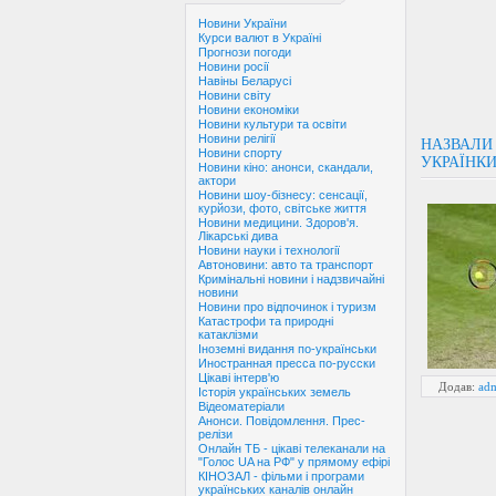
Новини України
Курси валют в Україні
Прогнози погоди
Новини росії
Навіны Беларусі
Новини світу
Новини економіки
Новини культури та освіти
Новини релігії
НАЗВАЛИ
Новини спорту
УКРАЇНКИ
Новини кіно: анонси, скандали,
актори
Новини шоу-бізнесу: сенсації,
курйози, фото, світське життя
Новини медицини. Здоров'я.
Лікарські дива
Новини науки і технології
Автоновини: авто та транспорт
Кримінальні новини і надзвичайні
новини
Новини про відпочинок і туризм
Катастрофи та природні
катаклізми
Іноземні видання по-українськи
Иностранная пресса по-русски
Цікаві інтерв'ю
Додав:
ad
Історія українських земель
Відеоматеріали
Анонси. Повідомлення. Прес-
релізи
Онлайн ТБ - цікаві телеканали на
"Голос UA на РФ" у прямому ефірі
КІНОЗАЛ - фільми і програми
українських каналів онлайн