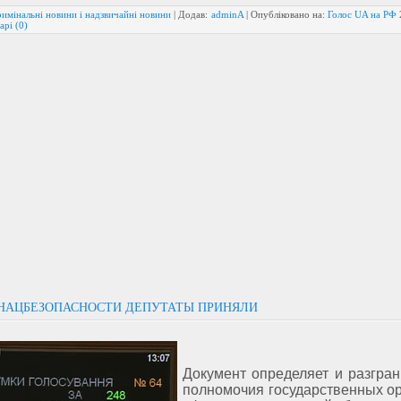
имінальні новини і надзвичайні новини
| Додав:
adminA
| Опубліковано на:
Голос UA на РФ
арі (0)
 НАЦБЕЗОПАСНОСТИ ДЕПУТАТЫ ПРИНЯЛИ
Документ определяет и разгран
полномочия государственных ор