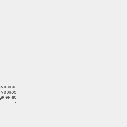
омпания
ирное
елению
ций к