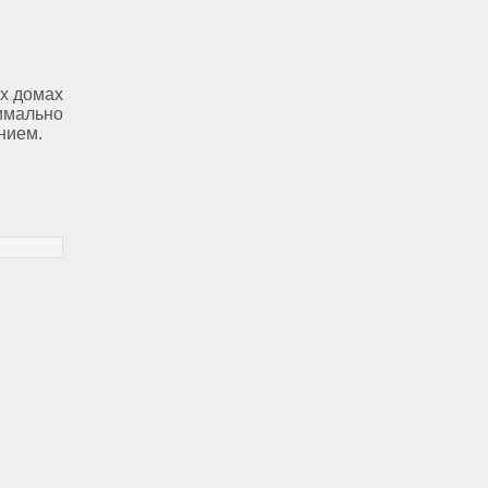
х домах
имально
нием.