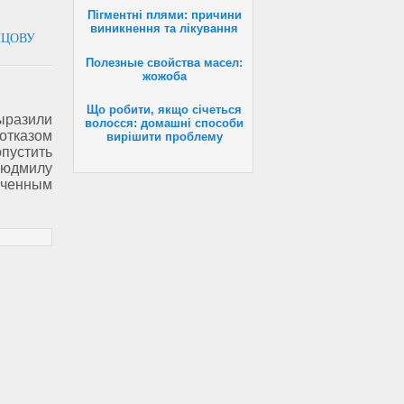
Пігментні плями: причини
виникнення та лікування
НЦОВУ
Полезные свойства масел:
жожоба
Що робити, якщо січеться
азили
волосся: домашні способи
тказом
вирішити проблему
устить
юдмилу
юченным