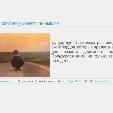
 СКЕЙТБОРД: СОВЕТЫ ПО ВЫБОРУ
Существует несколько разнови
скейтбордов, которые предназн
для разного дорожного пок
Пользуются ними не только вз
но и дети.
овини спорту
| Додав:
admin
| Опубліковано на:
Голос UA на РФ
2018-06-21
|
Коментарі (0)