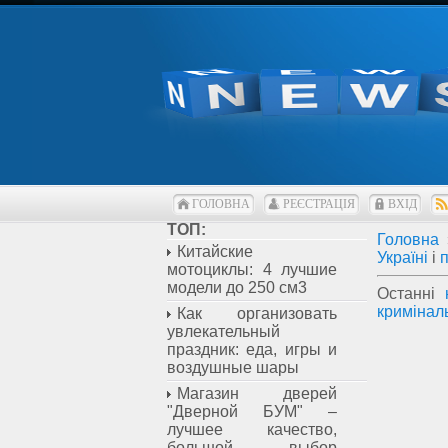
ГОЛОВНА
РЕЄСТРАЦІЯ
ВХІД
ТОП:
Головна
Китайские
Україні
і
мотоциклы: 4 лучшие
модели до 250 см3
Останні
кримінал
Как организовать
увлекательный
праздник: еда, игры и
воздушные шары
Магазин дверей
"Дверной БУМ" –
лучшее качество,
большой выбор