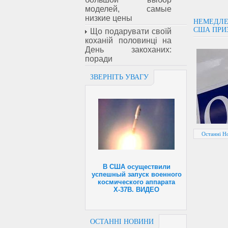
моделей, самые
низкие цены
НЕМЕДЛЕ
США ПРИ
Що подарувати своїй
коханій половинці на
День закоханих:
поради
ЗВЕРНІТЬ УВАГУ
Останні Н
В США осуществили
успешный запуск военного
космического аппарата
Х-37В. ВИДЕО
ОСТАННІ НОВИНИ