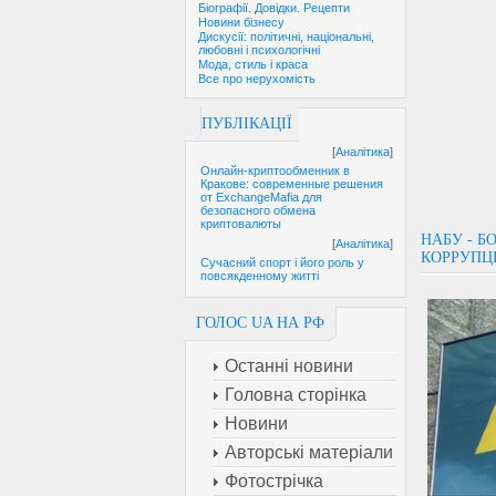
Біографії. Довідки. Рецепти
Новини бізнесу
Дискусії: політичні, національні,
любовні і психологічні
Мода, стиль і краса
Все про нерухомість
ПУБЛІКАЦІЇ
[
Аналітика
]
Онлайн-криптообменник в
Кракове: современные решения
от ExchangeMafia для
безопасного обмена
криптовалюты
НАБУ - 
[
Аналітика
]
КОРРУП
Сучасний спорт і його роль у
повсякденному житті
ГОЛОС UA НА РФ
Останні новини
Головна сторінка
Новини
Авторські матеріали
Фотострічка