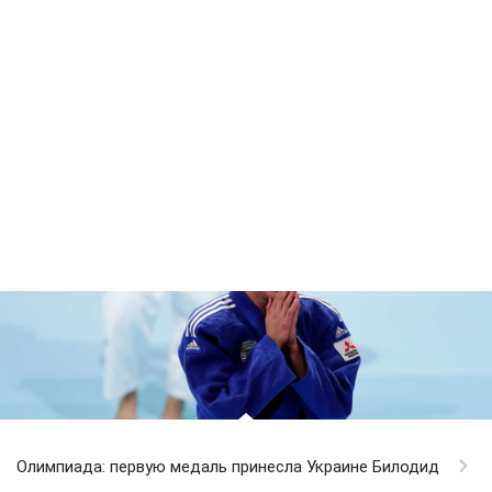
Олимпиада: первую медаль принесла Украине Билодид