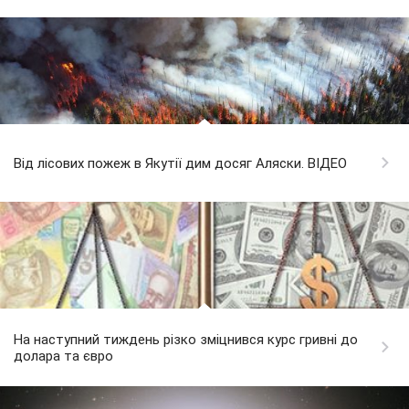
Від лісових пожеж в Якутії дим досяг Аляски. ВІДЕО
На наступний тиждень різко зміцнився курс гривні до
долара та євро