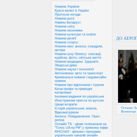
Новини України
Курси валют в Україні
Прогнози погоди
Новини росії
Навіны Беларусі
Новини світу
Новини економіки
Новини культури та освіти
ДО АЕРОП
Новини релігії
Новини спорту
Новини кіно: анонси, скандали,
актори
Новини шоу-бізнесу: сенсації,
курйози, фото, світське життя
Новини медицини. Здоров'я.
Лікарські дива
Новини науки і технології
Автоновини: авто та транспорт
Кримінальні новини і надзвичайні
новини
Новини про відпочинок і туризм
Катастрофи та природні
катаклізми
Іноземні видання по-українськи
Иностранная пресса по-русски
Цікаві інтерв'ю
Останні А
Історія українських земель
Коментарі 
Відеоматеріали
Анонси. Повідомлення. Прес-
релізи
Онлайн ТБ - цікаві телеканали на
"Голос UA на РФ" у прямому ефірі
КІНОЗАЛ - фільми і програми
українських каналів онлайн