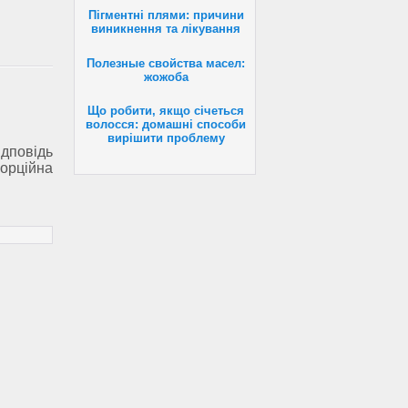
Пігментні плями: причини
виникнення та лікування
Полезные свойства масел:
жожоба
Що робити, якщо січеться
волосся: домашні способи
вирішити проблему
повідь
рційна