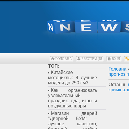
ГОЛОВНА
РЕЄСТРАЦІЯ
ВХІД
ТОП:
Головна
Китайские
прогноз 
мотоциклы: 4 лучшие
модели до 250 см3
Останні
кримінал
Как организовать
увлекательный
праздник: еда, игры и
воздушные шары
Магазин дверей
"Дверной БУМ" –
лучшее качество,
большой выбор