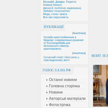
Біографії. Довідки. Рецепти
Новини бізнесу
Дискусії: політичні, національні,
любовні і психологічні
Мода, стиль і краса
Все про нерухомість
ПУБЛІКАЦІЇ
[
Аналітика
]
Онлайн-криптообменник в
Кракове: современные решения
от ExchangeMafia для
безопасного обмена
криптовалюты
[
Аналітика
]
ВІЗИТ ЗЕ
Сучасний спорт і його роль у
повсякденному житті
ГОЛОС UA НА РФ
Останні новини
Головна сторінка
Новини
Авторські матеріали
Фотострічка