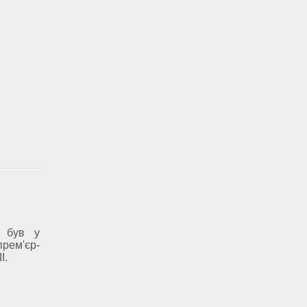
и був у
прем'єр-
І.