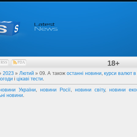
18+
RSS
PDA
»
2023
»
Лютий
»
09
. А також
останні новини
,
курси валют в 
погоди
і
цікаві тести
.
новини України
,
новини Росії
,
новини світу
,
новини еко
ьні новини
.