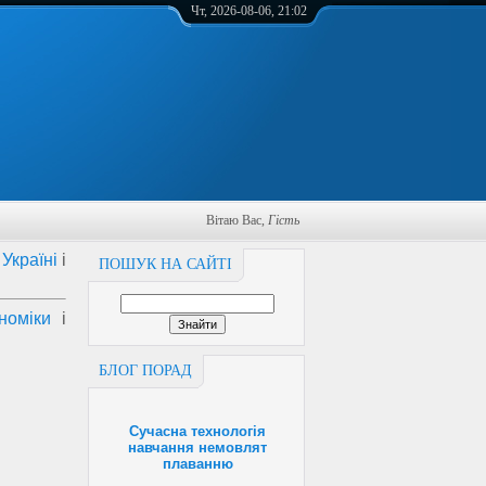
Чт, 2026-08-06, 21:02
Вітаю Вас
,
Гість
Україні
і
ПОШУК НА САЙТІ
номіки
і
БЛОГ ПОРАД
Сучасна технологія
навчання немовлят
плаванню