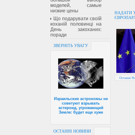
моделей, самые
низкие цены
НАДАТИ У
ЄВРОПАР
Що подарувати своїй
коханій половинці на
День закоханих:
поради
ЗВЕРНІТЬ УВАГУ
Останні Н
Израильские астрономы не
советуют взрывать
астероид, угрожающий
Земле: будет еще хуже
ОСТАННІ НОВИНИ