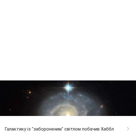
Галактику із "забороненим" світлом побачив Хаббл