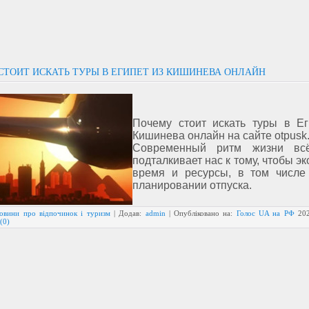
СТОИТ ИСКАТЬ ТУРЫ В ЕГИПЕТ ИЗ КИШИНЕВА ОНЛАЙН
Почему стоит искать туры в Ег
Кишинева онлайн на сайте otpusk
Современный ритм жизни вс
подталкивает нас к тому, чтобы э
время и ресурсы, в том числ
планировании отпуска.
овини про відпочинок і туризм
| Додав:
admin
| Опубліковано на:
Голос UA на РФ
20
(0)