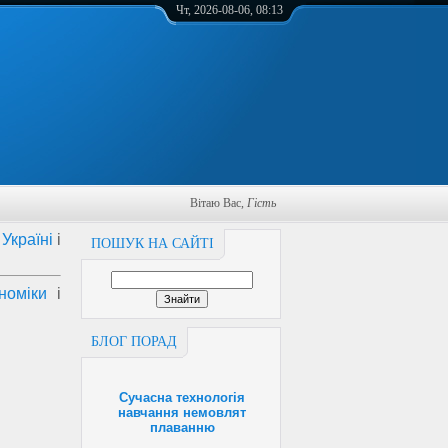
Чт, 2026-08-06, 08:13
Вітаю Вас
,
Гість
Україні
і
ПОШУК НА САЙТІ
номіки
і
БЛОГ ПОРАД
Сучасна технологія
навчання немовлят
плаванню