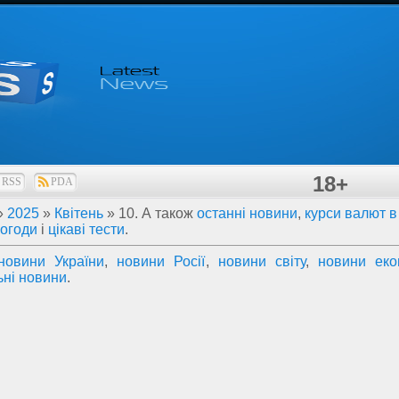
18+
RSS
PDA
»
2025
»
Квітень
»
10
. А також
останні новини
,
курси валют в 
погоди
і
цікаві тести
.
новини України
,
новини Росії
,
новини світу
,
новини еко
ьні новини
.