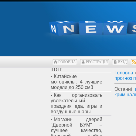
ГОЛОВНА
РЕЄСТРАЦІЯ
ВХІД
ТОП:
Головна
Китайские
прогноз 
мотоциклы: 4 лучшие
модели до 250 см3
Останні
кримінал
Как организовать
увлекательный
праздник: еда, игры и
воздушные шары
Магазин дверей
"Дверной БУМ" –
лучшее качество,
большой выбор