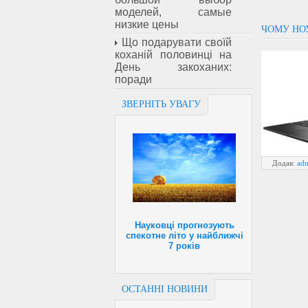
моделей, самые
низкие цены
ЧОМУ НОУ
Що подарувати своїй
коханій половинці на
День закоханих:
поради
ЗВЕРНІТЬ УВАГУ
Додав:
ad
Науковці прогнозують
спекотне літо у найближчі
7 років
ОСТАННІ НОВИНИ