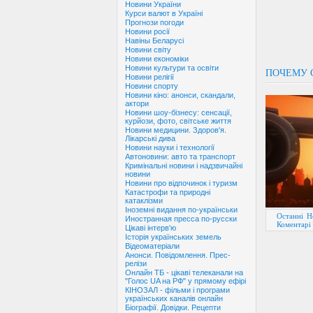
Новини України
Курси валют в Україні
Прогнози погоди
Новини росії
Навіны Беларусі
Новини світу
Новини економіки
Новини культури та освіти
ПОЧЕМУ 
Новини релігії
Новини спорту
Новини кіно: анонси, скандали,
актори
Новини шоу-бізнесу: сенсації,
курйози, фото, світське життя
Новини медицини. Здоров'я.
Лікарські дива
Новини науки і технології
Автоновини: авто та транспорт
Кримінальні новини і надзвичайні
новини
Новини про відпочинок і туризм
Катастрофи та природні
катаклізми
Іноземні видання по-українськи
Останні Н
Иностранная пресса по-русски
Коментарі 
Цікаві інтерв'ю
Історія українських земель
Відеоматеріали
Анонси. Повідомлення. Прес-
релізи
Онлайн ТБ - цікаві телеканали на
"Голос UA на РФ" у прямому ефірі
КІНОЗАЛ - фільми і програми
українських каналів онлайн
Біографії. Довідки. Рецепти