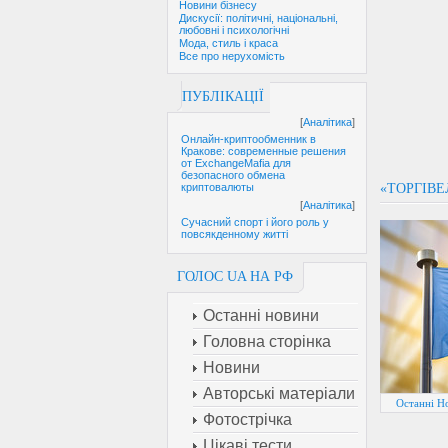
Новини бізнесу
Дискусії: політичні, національні,
любовні і психологічні
Мода, стиль і краса
Все про нерухомість
ПУБЛІКАЦІЇ
[
Аналітика
]
Онлайн-криптообменник в
Кракове: современные решения
от ExchangeMafia для
безопасного обмена
«ТОРГІВЕ
криптовалюты
[
Аналітика
]
Сучасний спорт і його роль у
повсякденному житті
ГОЛОС UA НА РФ
Останні новини
Головна сторінка
Новини
Авторські матеріали
Останні Н
Фотострічка
Цікаві тести