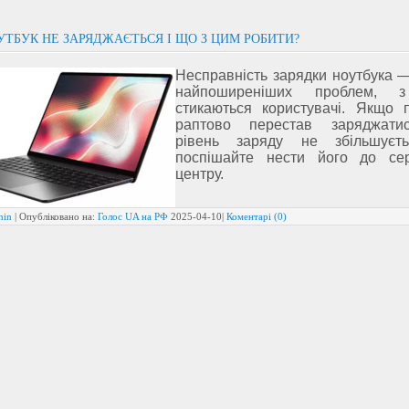
ТБУК НЕ ЗАРЯДЖАЄТЬСЯ І ЩО З ЦИМ РОБИТИ?
Несправність зарядки ноутбука 
найпоширеніших проблем, 
стикаються користувачі. Якщо п
раптово перестав заряджати
рівень заряду не збільшуєт
поспішайте нести його до сер
центру.
min
| Опубліковано на:
Голос UA на РФ
2025-04-10
|
Коментарі (0)