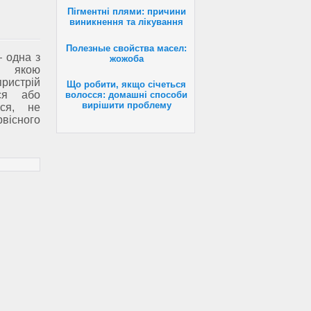
Пігментні плями: причини
виникнення та лікування
Полезные свойства масел:
— одна з
жожоба
з якою
ристрій
Що робити, якщо січеться
ся або
волосся: домашні способи
вирішити проблему
ься, не
вісного