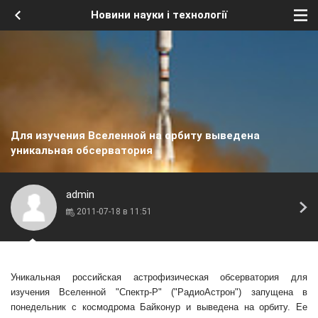
Новини науки і технології
Для изучения Вселенной на орбиту выведена
уникальная обсерватория
admin
2011-07-18 в 11:51
Уникальная российская астрофизическая обсерватория для
изучения Вселенной "Спектр-Р" ("РадиоАстрон") запущена в
понедельник с космодрома Байконур и выведена на орбиту. Ее