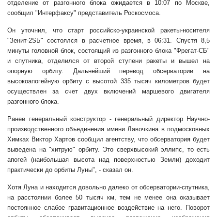
отделение от разгонного блока ожидается в 10:07 по Москве,
сообщил "Интерфаксу" представитель Роскосмоса.
Он уточнил, что старт российско-украинской ракеты-носителя
"Зенит-2SБ" состоялся в расчетное время, в 06:31. Спустя 8,5
минуты головной блок, состоящий из разгонного блока "Фрегат-СБ"
и спутника, отделился от второй ступени ракеты и вышел на
опорную орбиту. Дальнейший перевод обсерватории на
высокоапогейную орбиту с высотой 335 тысяч километров будет
осуществлен за счет двух включений маршевого двигателя
разгонного блока.
Ранее генеральный конструктор - генеральный директор Научно-
производственного объединения имени Лавочкина в подмосковных
Химках Виктор Хартов сообщил агентству, что обсерватория будет
выведена на "хитрую" орбиту. Это сверхвысокий эллипс, то есть
апогей (наибольшая высота над поверхностью Земли) доходит
практически до орбиты Луны", - сказал он.
Хотя Луна и находится довольно далеко от обсерватории-спутника,
на расстоянии более 50 тысяч км, тем не менее она оказывает
постоянное слабое гравитационное воздействие на него. Поворот