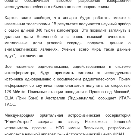
орбиты обеспечивает высокое разрешение изображения
исследуемого небесного объекта по всем направлениям.
Хартов также сообщил, что аппарат будет работать вместе с
наземными телескопами. "В результате получается научный прибор
с базой длиной 340 тысяч километров. Это позволит заглянуть в
дальние дали Вселенной и с очень высокой точностью -
миллионные доли угловой секунды получать данные о
внегалактических явлениях. Ученые всего мира такие данные
ждут", - заключил он.
Все наземные радиотелескопы, задействованные в системе
интерферометра, будут принимать сигналы от исследуемого
источника одновременно с космическим радиотелескопом. Прием
информации со спутника предполагается получать со скоростью
128 Мбит/с. Приемные станции находятся в Пущино под Москвой,
США (Грин Бэнк) и Австралии (Тидбинбилла), сообщает ИТАР-
ТАСС.
Международная орбитальная астрофизическая обсерватория
"РадиоАстрон" создана по заказу Роскосмоса. Головной
исполнитель проекта - НПО имени Лавочкина, разработчик
комплекса научной аппаратуры - Астрокосмический центр ФИАН.