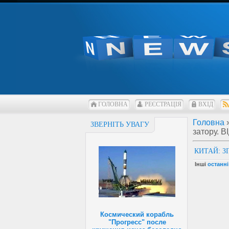
ГОЛОВНА
РЕЄСТРАЦІЯ
ВХІД
Головна
ЗВЕРНІТЬ УВАГУ
затору. 
КИТАЙ: З
Інші
останні
Космический корабль
"Прогресс" после