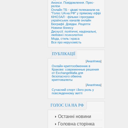
Анонси. Повідомлення. Прес-
релізи
Онлайн ТБ - цікаві телеканали на
"Голос UA на РФ" у прямому ефірі
КІНОЗАЛ - фільми і програми
українських каналів онлайн
Біографії. Довідки. Рецепти
Новини бізнесу
Дискусії: політичні, національні,
любовні і психологічні
Мода, стиль і краса
Все про нерухомість
ПУБЛІКАЦІЇ
[
Аналітика
]
Онлайн-криптообменник в
Кракове: современные решения
от ExchangeMafia для
безопасного обмена
криптовалюты
[
Аналітика
]
Сучасний спорт і його роль у
повсякденному житті
ГОЛОС UA НА РФ
Останні новини
Головна сторінка