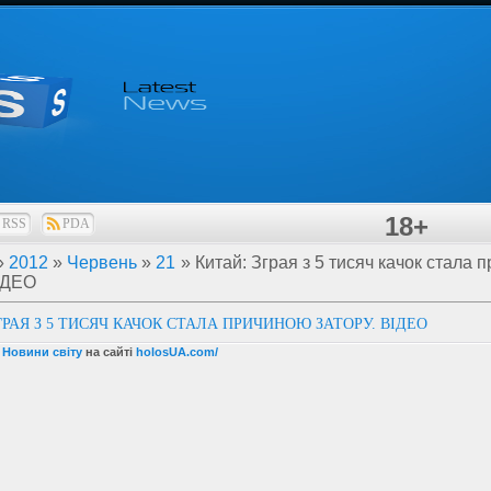
18+
RSS
PDA
»
2012
»
Червень
»
21
» Китай: Зграя з 5 тисяч качок стала 
ВІДЕО
ГРАЯ З 5 ТИСЯЧ КАЧОК СТАЛА ПРИЧИНОЮ ЗАТОРУ. ВІДЕО
 Новини світу
на сайті
holosUA.com/