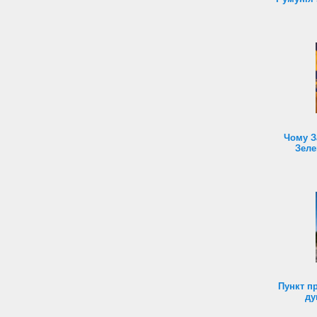
Чому З
Зеле
Пункт п
ду