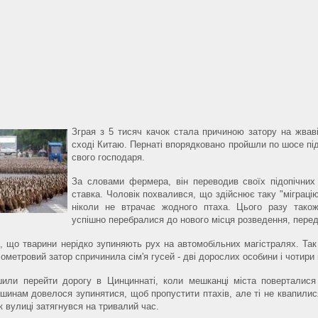
Зграя з 5 тисяч качок стала причиною затору на жваві
сході Китаю. Пернаті впорядковано пройшли по шосе пі
свого господаря.
За словами фермера, він переводив своїх підопічних
ставка. Чоловік похвалився, що здійснює таку "міграцію
ніколи не втрачає жодного птаха. Цього разу тако
успішно перебралися до нового місця розведення, переда
 що тварини нерідко зупиняють рух на автомобільних магістралях. Так, 
ометровий затор спричинила сім'я гусей - дві дорослих особини і чотири 
шили перейти дорогу в Цинциннаті, коли мешканці міста поверталис
шинам довелося зупинятися, щоб пропустити птахів, але ті не квапилися
ік вулиці затягнувся на тривалий час.