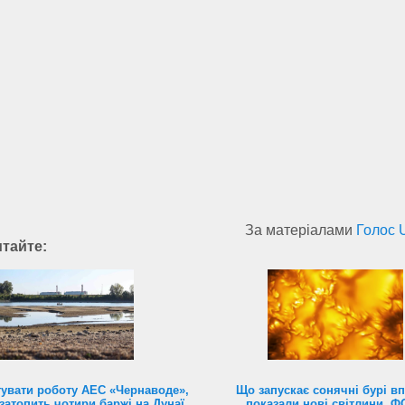
За матеріалами
Голос 
итайте:
увати роботу АЕС «Чернаводе»,
Що запускає сонячні бурі в
затопить чотири баржі на Дунаї
показали нові світлини. 