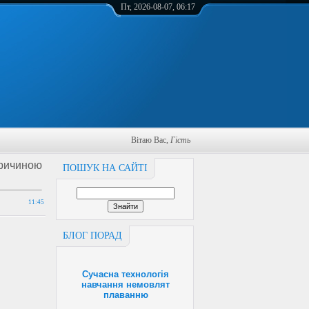
Пт, 2026-08-07, 06:17
Вітаю Вас
,
Гість
причиною
ПОШУК НА САЙТІ
11:45
БЛОГ ПОРАД
Сучасна технологія
навчання немовлят
плаванню