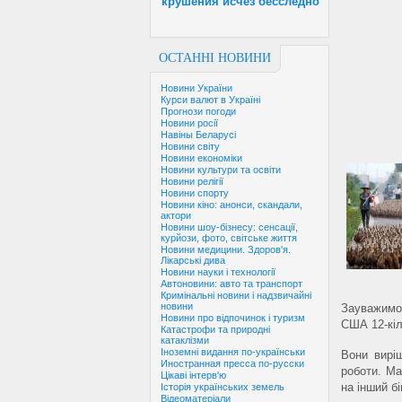
крушения исчез бесследно
ОСТАННІ НОВИНИ
Новини України
Курси валют в Україні
Прогнози погоди
Новини росії
Навіны Беларусі
Новини світу
Новини економіки
Новини культури та освіти
Новини релігії
Новини спорту
Новини кіно: анонси, скандали,
актори
Новини шоу-бізнесу: сенсації,
курйози, фото, світське життя
Новини медицини. Здоров'я.
Лікарські дива
Новини науки і технології
Автоновини: авто та транспорт
Кримінальні новини і надзвичайні
новини
Зауважимо,
Новини про відпочинок і туризм
США 12-кіл
Катастрофи та природні
катаклізми
Іноземні видання по-українськи
Вони вирі
Иностранная пресса по-русски
роботи. Ма
Цікаві інтерв'ю
на інший б
Історія українських земель
Відеоматеріали