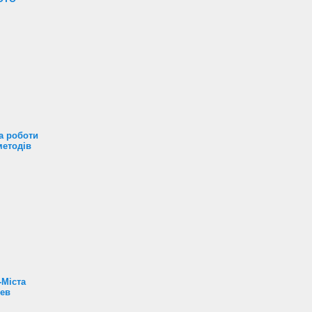
а роботи
методів
-Міста
Лев