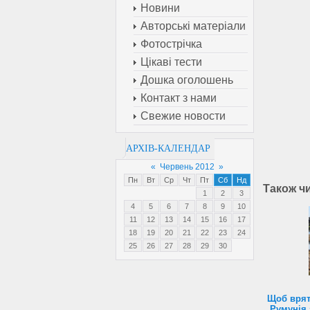
Новини
Авторські матеріали
Фотострічка
Цікаві тести
Дошка оголошень
Контакт з нами
Свежие новости
АРХІВ-КАЛЕНДАР
«
Червень 2012
»
Пн
Вт
Ср
Чт
Пт
Сб
Нд
Також ч
1
2
3
4
5
6
7
8
9
10
11
12
13
14
15
16
17
18
19
20
21
22
23
24
25
26
27
28
29
30
Щоб врят
Румунія 