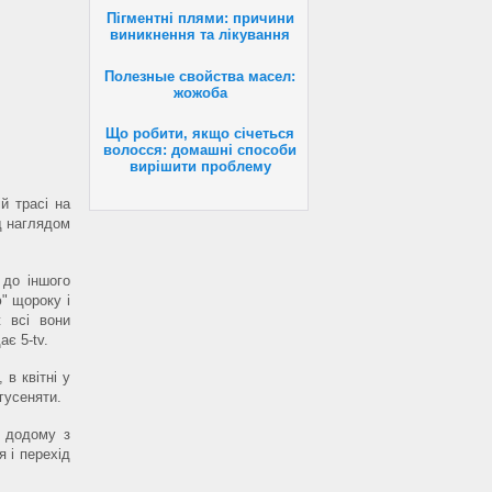
Пігментні плями: причини
виникнення та лікування
Полезные свойства масел:
жожоба
Що робити, якщо січеться
волосся: домашні способи
вирішити проблему
й трасі на
д наглядом
 до іншого
" щороку і
ж всі вони
є 5-tv.
в квітні у
гусеняти.
я додому з
 і перехід