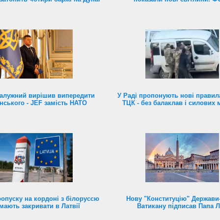
алужний вирішив випередити
У Раді пропонують нові правил
нського - JEF замість НАТО
ТЦК - без балаклав і силових 
ропуску на кордоні з білоруссю
Нову "Конституцію" Держави
мають закривати в Латвії
Ватикану підписав Папа 