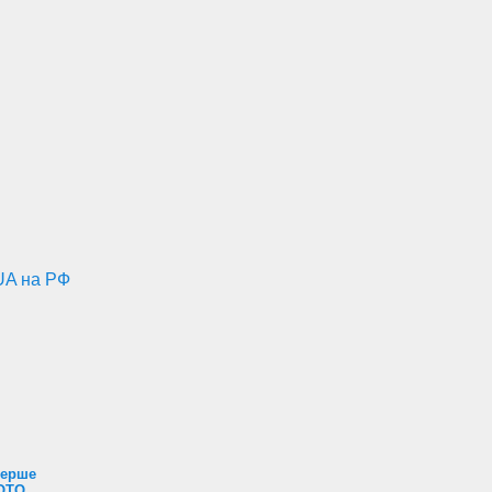
UA на РФ
перше
ФОТО