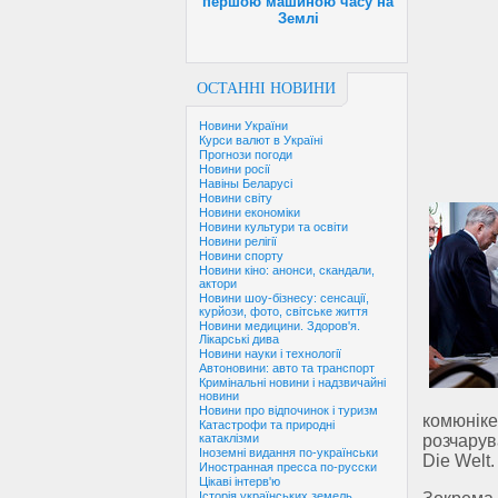
першою машиною часу на
Землі
ОСТАННІ НОВИНИ
Новини України
Курси валют в Україні
Прогнози погоди
Новини росії
Навіны Беларусі
Новини світу
Новини економіки
Новини культури та освіти
Новини релігії
Новини спорту
Новини кіно: анонси, скандали,
актори
Новини шоу-бізнесу: сенсації,
курйози, фото, світське життя
Новини медицини. Здоров'я.
Лікарські дива
Новини науки і технології
Автоновини: авто та транспорт
Кримінальні новини і надзвичайні
новини
Новини про відпочинок і туризм
комюнік
Катастрофи та природні
розчарув
катаклізми
Іноземні видання по-українськи
Die Welt.
Иностранная пресса по-русски
Цікаві інтерв'ю
Історія українських земель