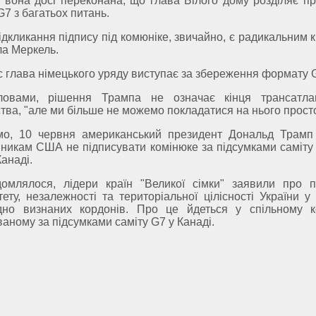
 вона досі переконана, що глава Білого дому розділяє пр
G7 з багатьох питань.
ідкликання підпису під комюніке, звичайно, є радикальним к
а Меркель.
 глава німецького уряду виступає за збереження формату 
ловами, рішення Трампа не означає кінця трансатла
тва, "але ми більше не можемо покладатися на нього просто
мо, 10 червня американський президент Дональд Трамп
никам США не підписувати комінюке за підсумками саміту 
Канаді.
домлялося, лідери країн "Великої сімки" заявили про п
тету, незалежності та територіальної цілісності України у
дно визнаних кордонів. Про це йдеться у спільному к
ваному за підсумками саміту G7 у Канаді.