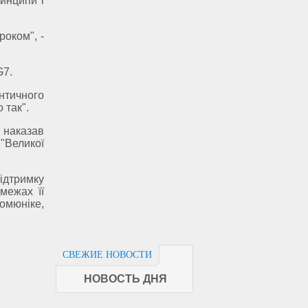
инципи і
роком", -
G7.
нтичного
 так".
 наказав
"Великої
ідтримку
 межах її
омюніке,
СВЕЖИЕ НОВОСТИ
НОВОСТЬ ДНЯ