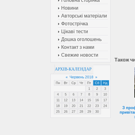
Головна сторінка
Новини
Авторські матеріали
Фотострічка
Цікаві тести
Дошка оголошень
Контакт з нами
Свежие новости
Також ч
АРХІВ-КАЛЕНДАР
«
Червень 2018
»
Пн
Вт
Ср
Чт
Пт
Сб
Нд
1
2
3
4
5
6
7
8
9
10
11
12
13
14
15
16
17
18
19
20
21
22
23
24
З про
25
26
27
28
29
30
привіта