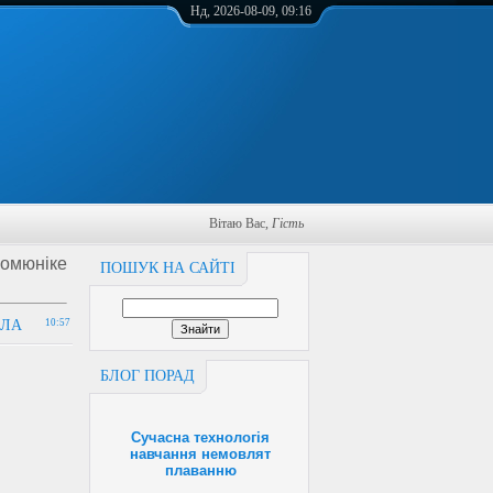
Нд, 2026-08-09, 09:16
Вітаю Вас
,
Гість
комюніке
ПОШУК НА САЙТІ
АЛА
10:57
БЛОГ ПОРАД
Сучасна технологія
навчання немовлят
плаванню