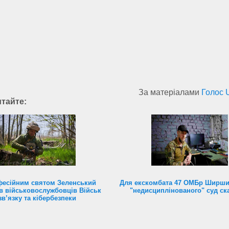
За матеріалами
Голос 
итайте:
фесійним святом Зеленський
Для екскомбата 47 ОМБр Ширши
в військовослужбовців Військ
"недисциплінованого" суд ск
зв’язку та кібербезпеки