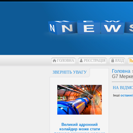
ГОЛОВНА
РЕЄСТРАЦІЯ
ВХІД
Головна
ЗВЕРНІТЬ УВАГУ
G7 Мерке
НА ВІДМ
Інші
останні
Великий адронний
колайдер може стати