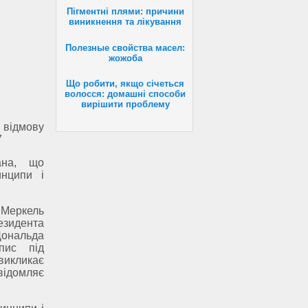
Пігментні плями: причини
виникнення та лікування
Полезные свойства масел:
жожоба
Що робити, якщо січеться
волосся: домашні способи
вирішити проблему
відмову
7
ана, що
нципи і
Меркель
зидента
Дональда
пис під
викликає
відомляє