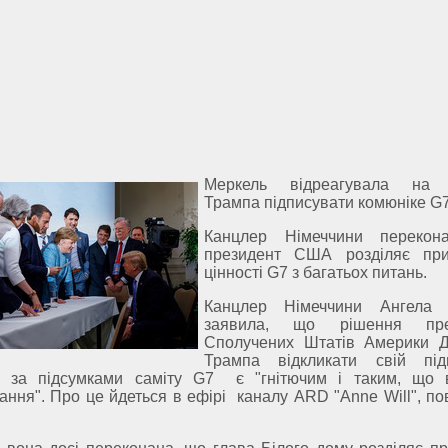
Меркель відреагувала на 
Трампа підписувати комюніке G
Канцлер Німеччини перекон
президент США розділяє при
цінності G7 з багатьох питань.
Канцлер Німеччини Ангела 
заявила, що рішення пре
Сполучених Штатів Америки 
Трампа відкликати свій під
е за підсумками саміту G7 є "гнітючим і таким, що 
ання". Про це йдеться в ефірі каналу ARD "Anne Will", по