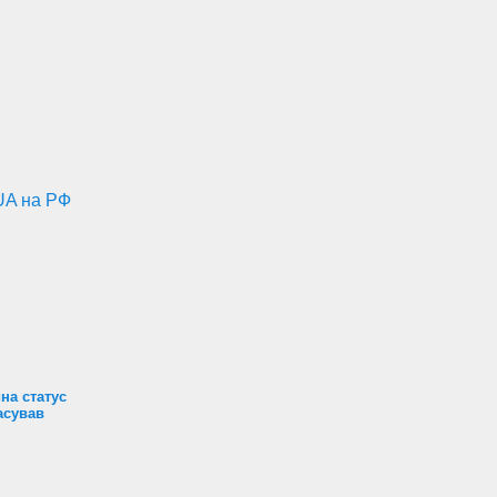
UA на РФ
на статус
асував