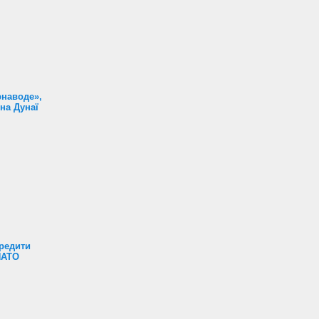
наводе»,
на Дунаї
редити
НАТО