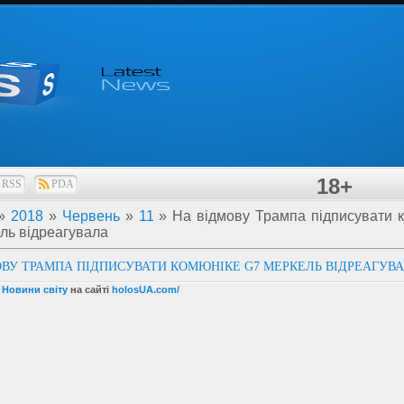
18+
RSS
PDA
»
2018
»
Червень
»
11
» На відмову Трампа підписувати 
ль відреагувала
ОВУ ТРАМПА ПІДПИСУВАТИ КОМЮНІКЕ G7 МЕРКЕЛЬ ВІДРЕАГУВ
 Новини світу
на сайті
holosUA.com/