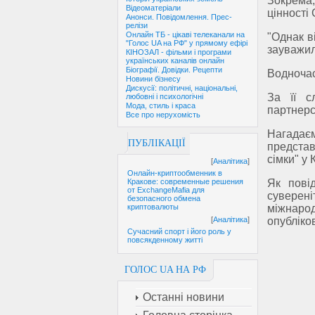
Зокрема,
Відеоматеріали
цінності 
Анонси. Повідомлення. Прес-
релізи
Онлайн ТБ - цікаві телеканали на
"Однак в
"Голос UA на РФ" у прямому ефірі
зауважил
КІНОЗАЛ - фільми і програми
українських каналів онлайн
Біографії. Довідки. Рецепти
Водночас
Новини бізнесу
Дискусії: політичні, національні,
За її с
любовні і психологічні
Мода, стиль і краса
партнерс
Все про нерухомість
Нагадає
ПУБЛІКАЦІЇ
представ
сімки" у 
[
Аналітика
]
Онлайн-криптообменник в
Як пові
Кракове: современные решения
от ExchangeMafia для
суверені
безопасного обмена
міжнаро
криптовалюты
опубліко
[
Аналітика
]
Сучасний спорт і його роль у
повсякденному житті
ГОЛОС UA НА РФ
Останні новини