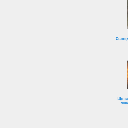
Сьогод
Що за
пок