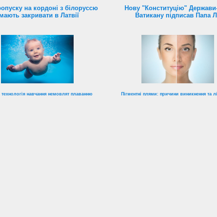
ропуску на кордоні з білоруссю
Нову "Конституцію" Держави
мають закривати в Латвії
Ватикану підписав Папа 
 технологія навчання немовлят плаванню
Пігментні плями: причини виникнення та л