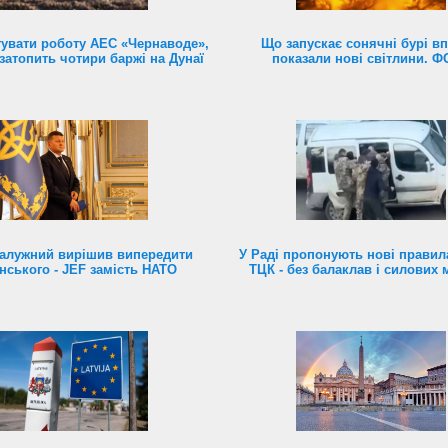
увати роботу АЕС «Чернаводе»,
Що запускає сонячні бурі в
затопить чотири баржі на Дунаї
показали нові світлини. 
алужний вирішив випередити
У Раді пропонують нові правил
нського - JEF замість НАТО
ТЦК - без балаклав і силових 