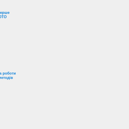
перше
ФОТО
а роботи
методів