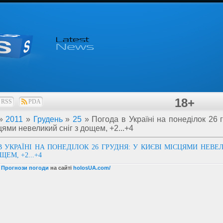
18+
RSS
PDA
»
2011
»
Грудень
»
25
» Погода в Україні на понеділок 26 г
цями невеликий сніг з дощем, +2...+4
 УКРАЇНІ НА ПОНЕДІЛОК 26 ГРУДНЯ: У КИЄВІ МІСЦЯМИ НЕВЕ
ЩЕМ, +2...+4
і Прогнози погоди
на сайті
holosUA.com/