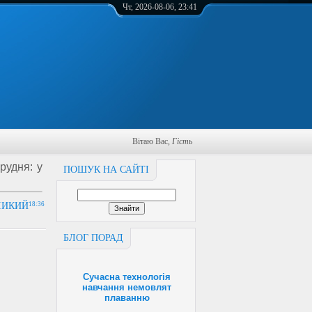
Чт, 2026-08-06, 23:41
Вітаю Вас
,
Гість
рудня: у
ПОШУК НА САЙТІ
ЛИКИЙ
18:36
БЛОГ ПОРАД
Сучасна технологія
навчання немовлят
плаванню