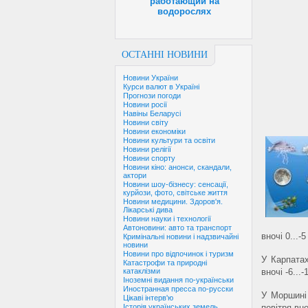
работающий на
водорослях
ОСТАННІ НОВИНИ
Новини України
Курси валют в Україні
Прогнози погоди
Новини росії
Навіны Беларусі
Новини світу
Новини економіки
Новини культури та освіти
Новини релігії
Новини спорту
Новини кіно: анонси, скандали,
актори
Новини шоу-бізнесу: сенсації,
курйози, фото, світське життя
Новини медицини. Здоров'я.
Лікарські дива
Новини науки і технології
Автоновини: авто та транспорт
вночі 0...-
Кримінальні новини і надзвичайні
новини
Новини про відпочинок і туризм
У Карпатах
Катастрофи та природні
вночі -6...
катаклізми
Іноземні видання по-українськи
Иностранная пресса по-русски
У Моршині 
Цікаві інтерв'ю
повітря вно
Історія українських земель