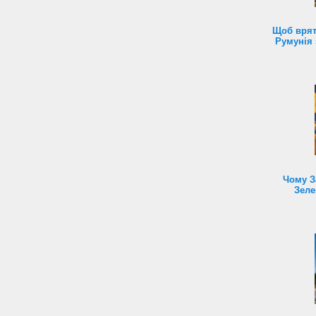
Щоб врят
Румунія 
Чому З
Зеле