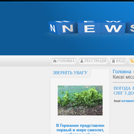
ГОЛОВНА
РЕЄСТРАЦІЯ
ВХІД
Головна
ЗВЕРНІТЬ УВАГУ
Києві міс
ПОГОДА В
СНІГ З ДО
Інші
останн
В Германии представлен
первый в мире самолет,