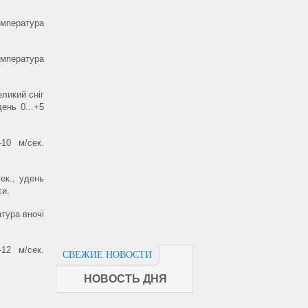
емпература
емпература
еликий сніг
день 0...+5
-10 м/сек.
сек., удень
си.
атура вночі
-12 м/сек.
СВЕЖИЕ НОВОСТИ
НОВОСТЬ ДНЯ