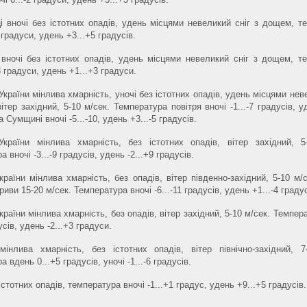
і вночі без істотних опадів, удень місцями невеликий сніг з дощем, т
2 градуси, удень +3...+5 градусів.
вночі без істотних опадів, удень місцями невеликий сніг з дощем, т
-3 градуси, удень +1...+3 градуси.
 України мінлива хмарність, уночі без істотних опадів, удень місцями нев
ітер західний, 5-10 м/сек. Температура повітря вночі -1...-7 градусів, у
а Сумщині вночі -5...-10, удень +3...-5 градусів.
України мінлива хмарність, без істотних опадів, вітер західний, 5
 вночі -3...-9 градусів, удень -2...+9 градусів.
країни мінлива хмарність, без опадів, вітер південно-західний, 5-10 м/
иви 15-20 м/сек. Температура вночі -6...-11 градусів, удень +1...-4 граду
країни мінлива хмарність, без опадів, вітер західний, 5-10 м/сек. Темпер
дусів, удень -2...+3 градуси.
інлива хмарність, без істотних опадів, вітер північно-західний, 7
 вдень 0...+5 градусів, уночі -1...-6 градусів.
істотних опадів, температура вночі -1...+1 градус, удень +9...+5 градусів.