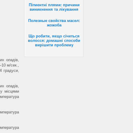
Пігментні плями: причини
виникнення та лікування
Полезные свойства масел:
жожоба
Що робити, якщо січеться
волосся: домашні способи
вирішити проблему
их опадів,
-10 м/сек.,
+4 градуси,
их опадів,
ку місцями
емпература
емпература
емпература