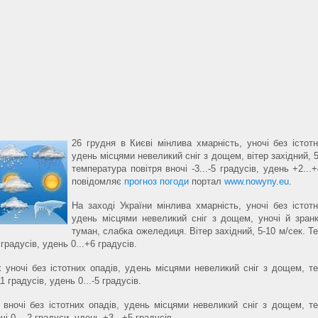
26 грудня в Києві мінлива хмарність, уночі без істотн
удень місцями невеликий сніг з дощем, вітер західний, 5
температура повітря вночі -3...-5 градусів, удень +2...
повідомляє
прогноз погоди
портал
www.nowyny.eu
.
На заході України мінлива хмарність, уночі без істотн
удень місцями невеликий сніг з дощем, уночі й зран
туман, слабка ожеледиця. Вітер західний, 5-10 м/сек. Т
5 градусів, удень 0...+6 градусів.
 уночі без істотних опадів, удень місцями невеликий сніг з дощем, т
-11 градусів, удень 0...-5 градусів.
вночі без істотних опадів, удень місцями невеликий сніг з дощем, т
чі 0...-2 градуси, удень +3...+5 градусів.