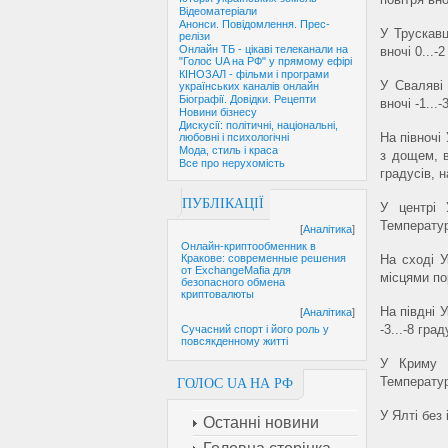
Відеоматеріали
Анонси. Повідомлення. Прес-
У Трускавц
релізи
Онлайн ТБ - цікаві телеканали на
вночі 0...-
"Голос UA на РФ" у прямому ефірі
КІНОЗАЛ - фільми і програми
У Сваляві 
українських каналів онлайн
Біографії. Довідки. Рецепти
вночі -1...
Новини бізнесу
Дискусії: політичні, національні,
На півночі
любовні і психологічні
Мода, стиль і краса
з дощем, в
Все про нерухомість
градусів, н
ПУБЛІКАЦІЇ
У центрі 
Температура
[
Аналітика
]
Онлайн-криптообменник в
На сході У
Кракове: современные решения
от ExchangeMafia для
місцями пор
безопасного обмена
криптовалюты
На півдні У
[
Аналітика
]
-3...-8 гра
Сучасний спорт і його роль у
повсякденному житті
У Криму м
Температура
ГОЛОС UA НА РФ
У Ялті без 
Останні новини