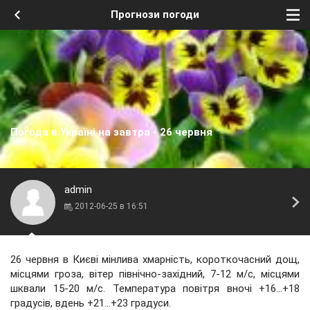
Прогнози погоди
Погода в Україні на завтра - 26 червня
admin
2012-06-25 в 16:51
26 червня в Києві мінлива хмарність, короткочасний дощ,
місцями гроза, вітер північно-західний, 7-12 м/с, місцями
шквали 15-20 м/с. Температура повітря вночі +16...+18
градусів, вдень +21...+23 градуси.