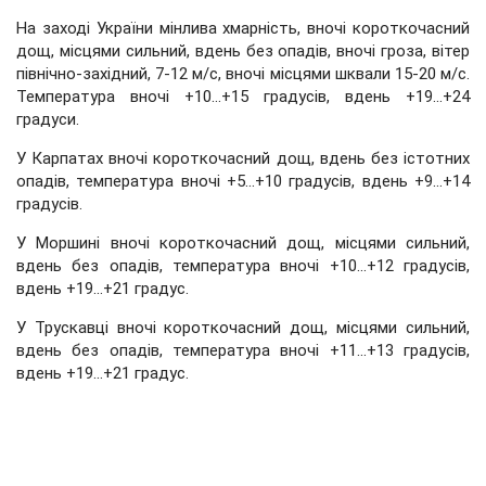
На заході України мінлива хмарність, вночі короткочасний
дощ, місцями сильний, вдень без опадів, вночі гроза, вітер
північно-західний, 7-12 м/с, вночі місцями шквали 15-20 м/с.
Температура вночі +10...+15 градусів, вдень +19...+24
градуси.
У Карпатах вночі короткочасний дощ, вдень без істотних
опадів, температура вночі +5...+10 градусів, вдень +9...+14
градусів.
У Моршині вночі короткочасний дощ, місцями сильний,
вдень без опадів, температура вночі +10...+12 градусів,
вдень +19...+21 градус.
У Трускавці вночі короткочасний дощ, місцями сильний,
вдень без опадів, температура вночі +11...+13 градусів,
вдень +19...+21 градус.