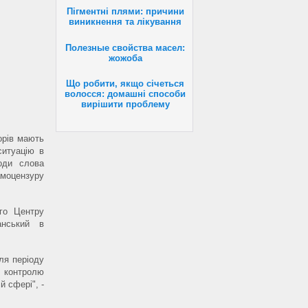
Пігментні плями: причини
виникнення та лікування
Полезные свойства масел:
жожоба
Що робити, якщо січеться
волосся: домашні способи
вирішити проблему
орів мають
ситуацію в
оди слова
моцензуру
ого Центру
анський в
ля періоду
о контролю
 сфері", -