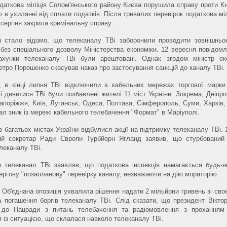
даткова міліція Солом'янського району Києва порушила справу проти К
ю в ухилянні від сплати податків. Після тривалих перевірок податкова мі
 серпня закрила кримінальну справу.
я стало відомо, що телеканалу ТВі заборонили проводити зовнішньо
 без спеціального дозволу Міністерства економіки. 12 вересня повідом
ахунки телеканалу ТВі були арештовані. Однак згодом міністр еко
етро Порошенко скасував наказ про застосування санкцій до каналу ТВі.
, в кінці липня ТВі відключили в кабельних мережах торгової марки 
 дивитися ТВі були позбавлені жителі 11 міст України. Зокрема, Дніпро
апоріжжя, Київ, Луганськ, Одеса, Полтава, Сімферополь, Суми, Харків, 
ал зник із мережі кабельного телебачення "Формат" в Маріуполі.
в багатьох містах України відбулися акції на підтримку телеканалу ТВі.
ий секретар Ради Європи Турбйорн Ягланд заявив, що стурбований 
леканалу ТВі.
я телеканал ТВі заявляв, що податкова інспекція намагається будь-
ергову "позапланову" перевірку каналу, незважаючи на дію мораторію.
 Об'єднана опозиція ухвалила рішення надати 2 мільйони гривень зі своє
а погашення боргів телеканалу ТВі. Слід сказати, що президент Вікто
 до Нацради з питань телебачення та радіомовлення з проханням 
я із ситуацією, що склалася навколо телеканалу ТВі.