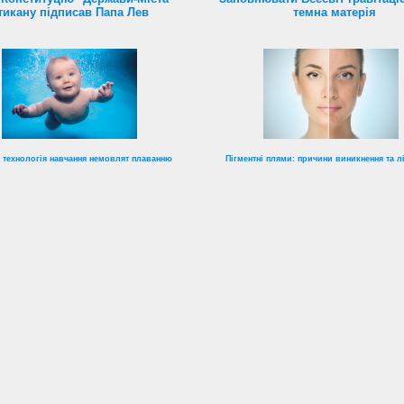
тикану підписав Папа Лев
темна матерія
 технологія навчання немовлят плаванню
Пігментні плями: причини виникнення та л