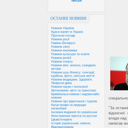
NASA
ОСТАННІ НОВИНИ
Новини України
Курси валют в Україні
Прогнози погоди
Новини росії
Навіны Беларусі
Новини світу
Новини економіки
Новини культури та освіти
Новини релігії
Новини спорту
Новини кіно: анонси, скандали,
актори
Новини шоу-бізнесу: сенсації,
курйози, фото, світське життя
Новини медицини. Здоров'я.
Лікарські дива
Новини науки і технології
Автоновини: авто та транспорт
Кримінальні новини і надзвичайні
новини
спеціально
Новини про відпочинок і туризм
Катастрофи та природні
"За останн
катаклізми
Іноземні видання по-українськи
відносної
Иностранная пресса по-русски
влади над 
Цікаві інтерв'ю
написав ан
Історія українських земель
Відеоматеріали