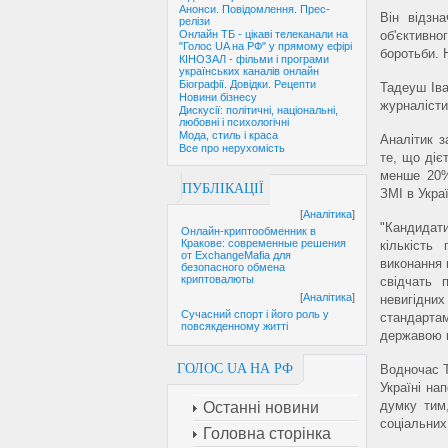
Анонси. Повідомлення. Прес-
Він відзн
релізи
об'єктивн
Онлайн ТБ - цікаві телеканали на
"Голос UA на РФ" у прямому ефірі
боротьби. 
КІНОЗАЛ - фільми і програми
українських каналів онлайн
Біографії. Довідки. Рецепти
Тадеуш Іва
Новини бізнесу
журналісти
Дискусії: політичні, національні,
любовні і психологічні
Мода, стиль і краса
Аналітик 
Все про нерухомість
те, що діє
менше 20%
ПУБЛІКАЦІЇ
ЗМІ в Украї
[
Аналітика
]
"Кандидат
Онлайн-криптообменник в
Кракове: современные решения
кількість
от ExchangeMafia для
виконання 
безопасного обмена
криптовалюты
свідчать 
[
Аналітика
]
невигідни
Сучасний спорт і його роль у
стандартам
повсякденному житті
державою м
ГОЛОС UA НА РФ
Водночас Т
Україні на
думку тим
Останні новини
соціальних
Головна сторінка