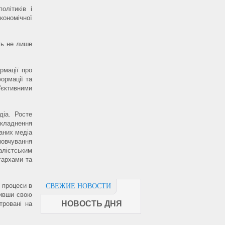
літиків і
кономічної
ть не лише
рмації про
формації та
'єктивними
діа. Росте
кладнення
аних медіа
мовчування
алістським
гархами та
 процеси в
СВЕЖИЕ НОВОСТИ
нивши свою
НОВОСТЬ ДНЯ
тровані на