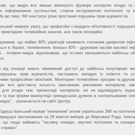
ачив, що медіа все менше виконують функцію контролю влади та по
ого інформування суспільства, стаючи інструментом політичної та е
На цю тему: ІМІ констатує різке зростання порушень прав журналістів
нський звернув увагу, що професійні стандарти об'єктивності порушую
 провладних телевізійних каналів, але також опозиційні.
зауважив, що майже 80% українців називають головним джерелом інфо
ться в Україні, телебачення, близько 40% - друковані засоби масової ін
 - інтернет-медіа, відзначивши, що останні залишаються найбільш об
ні.
и від опозиції мають обмежений доступ до найбільш популярних ме
 порушень прав журналістів, частішають випадки їх побиття та ус
ними професійних обов'язків. Моніторинг телевізійних програм та друков
про все зростаючу кількість прихованих рекламних матеріалів, за
х для влади тем, презентації матеріалів, які не відповідають журн
 та інші форми маніпуляції громадською думкою в контрольованих олі
едіа", - зазначається на сайті Центру.
адеуш Іванський назвав "незначним" вплив українських ЗМІ на політичні
передодні запланованих на 28 жовтня виборів до Верховної Ради, пояс
, що люди займають "пасивну позицію, змучені політикою та сконцен
 справах".