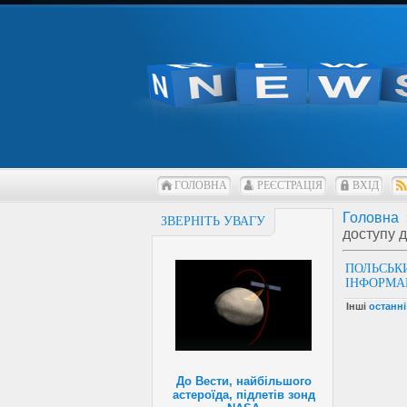
ГОЛОВНА
РЕЄСТРАЦІЯ
ВХІД
Головна
ЗВЕРНІТЬ УВАГУ
доступу д
ПОЛЬСЬК
ІНФОРМА
Інші
останн
До Вести, найбільшого
астероїда, підлетів зонд