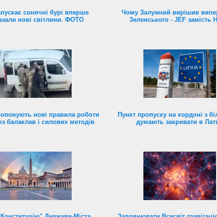
пускає сонячні бурі вперше
Чому Залужний вирішив випе
азали нові світлини. ФОТО
Зеленського - JEF замість 
ропонують нові правила роботи
Пункт пропуску на кордоні з б
ез балаклав і силових методів
думають закривати в Латв
"Конституцію" Держави-Міста
Заповнювати Всесвіт гравітац