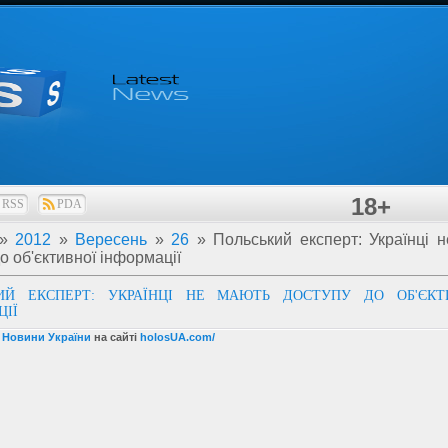
18+
RSS
PDA
»
2012
»
Вересень
»
26
» Польський експерт: Українці 
о об'єктивної інформації
ИЙ ЕКСПЕРТ: УКРАЇНЦІ НЕ МАЮТЬ ДОСТУПУ ДО ОБ'ЄКТ
ЦІЇ
і Новини України
на сайті
holosUA.com/