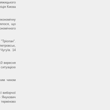
няжицького
ліція Києва
економічну
лялося, що
номічного
"Тріолан".
петровськ,
Чугуїв. 14
 10 вересня
ситуацією
яким чином
ї виборчої
р Янукович
терміново