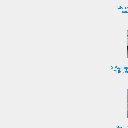
Що за
пок
У Раді п
ТЦК - б
Нову 