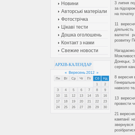
3 липня по
Новини
за підозро
Авторські матеріали
на початку
Фотострічка
11 вересн
Цікаві тести
діяльність
Дошка оголошень
валютні р
розвитку П
Контакт з нами
Свежие новости
Нагадаємо
Можливості
Донецьк, З
АРХІВ-КАЛЕНДАР
серпня кан
«
Вересень 2012
»
8 вересня 
Пн
Вт
Ср
Чт
Пт
Сб
Нд
Генеральн
1
2
навколо те
3
4
5
6
7
8
9
10
11
12
13
14
15
16
13 вересн
17
18
19
20
21
22
23
провести ч
24
25
26
27
28
29
30
21 вересня
кампанії н
звернувся
розібратис