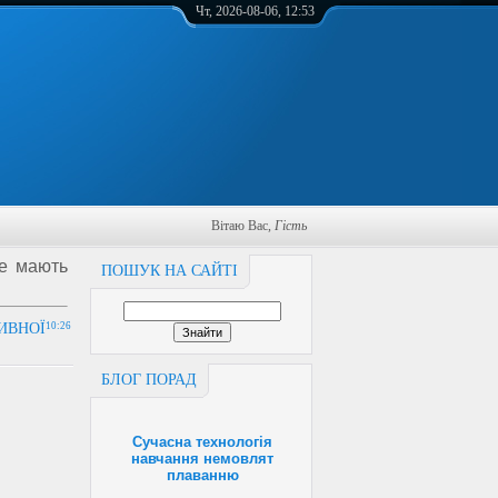
Чт, 2026-08-06, 12:53
Вітаю Вас
,
Гість
не мають
ПОШУК НА САЙТІ
ИВНОЇ
10:26
БЛОГ ПОРАД
Сучасна технологія
навчання немовлят
плаванню