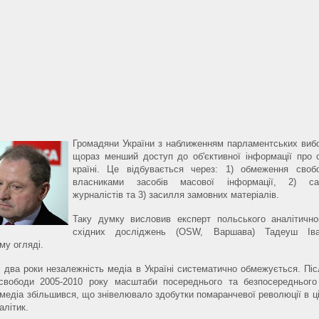
Громадяни України з наближенням парламентських виб
щораз менший доступ до об'єктивної інформації про 
країні. Це відбувається через: 1) обмеження своб
власниками засобів масової інформації, 2) са
журналістів та 3) засилля замовних матеріалів.
Таку думку висловив експерт польського аналітичн
східних досліджень (OSW, Варшава) Тадеуш Ів
му огляді.
і два роки незалежність медіа в Україні систематично обмежується. Піс
 свободи 2005-2010 року масштаби посереднього та безпосередньог
медіа збільшився, що знівелювало здобутки помаранчевої революції в цій
алітик.