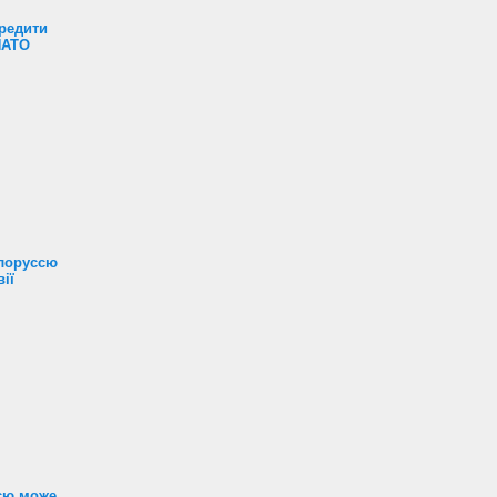
редити
НАТО
ілоруссю
ії
ією може