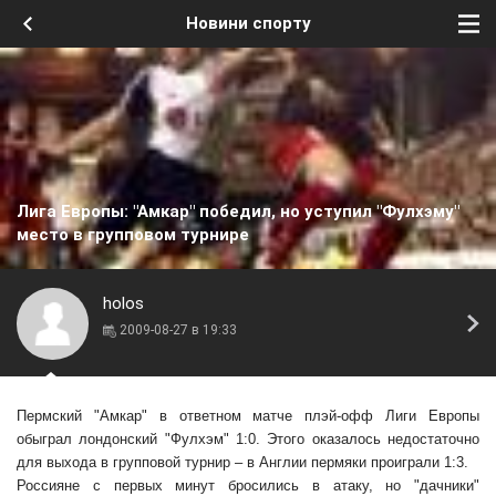
Новини спорту
Лига Европы: "Амкар" победил, но уступил "Фулхэму"
место в групповом турнире
holos
2009-08-27 в 19:33
Пермский "Амкар" в ответном матче плэй-офф Лиги Европы
обыграл лондонский "Фулхэм" 1:0. Этого оказалось недостаточно
для выхода в групповой турнир – в Англии пермяки проиграли 1:3.
Россияне с первых минут бросились в атаку, но "дачники"