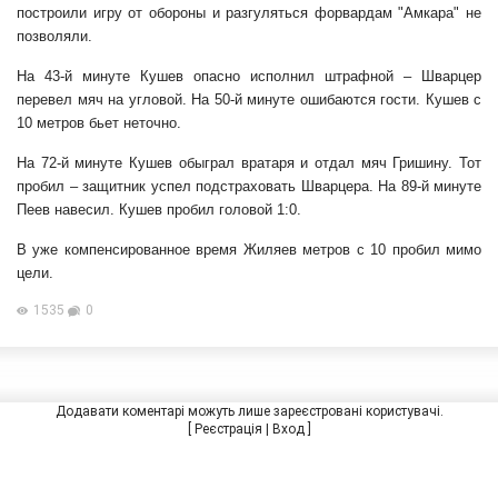
построили игру от обороны и разгуляться форвардам "Амкара" не
позволяли.
На 43-й минуте Кушев опасно исполнил штрафной – Шварцер
перевел мяч на угловой. На 50-й минуте ошибаются гости. Кушев с
10 метров бьет неточно.
На 72-й минуте Кушев обыграл вратаря и отдал мяч Гришину. Тот
пробил – защитник успел подстраховать Шварцера. На 89-й минуте
Пеев навесил. Кушев пробил головой 1:0.
В уже компенсированное время Жиляев метров с 10 пробил мимо
цели.
1535
0
Додавати коментарі можуть лише зареєстровані користувачі.
[
Реєстрація
|
Вход
]