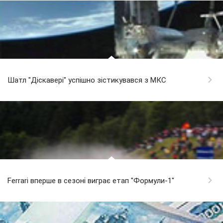
Шатл "Діскавері" успішно зістикувався з МКС
Ferrari вперше в сезоні виграє етап "Формули-1"