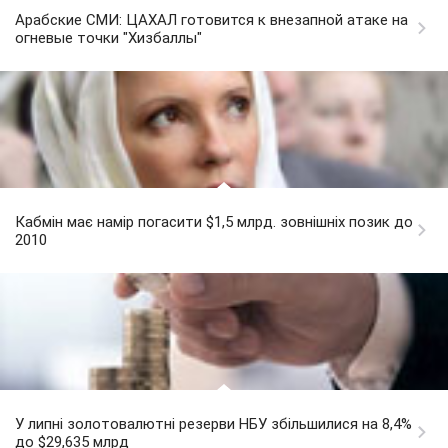
Арабские СМИ: ЦАХАЛ готовится к внезапной атаке на
огневые точки "Хизбаллы"
Кабмін має намір погасити $1,5 млрд. зовнішніх позик до
2010
У липні золотовалютні резерви НБУ збільшилися на 8,4%
до $29,635 млрд