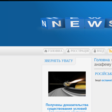
ГОЛОВНА
РЕЄСТРАЦІЯ
ВХІД
Головна
ЗВЕРНІТЬ УВАГУ
анафему 
РОСІЙСЬ
Інші
останні
Получены доказательства
существования условий