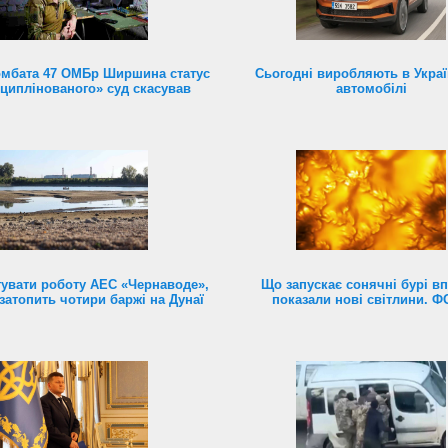
омбата 47 ОМБр Ширшина статус
Сьогодні виробляють в Україн
циплінованого» суд скасував
автомобілі
увати роботу АЕС «Чернаводе»,
Що запускає сонячні бурі в
затопить чотири баржі на Дунаї
показали нові світлини. 