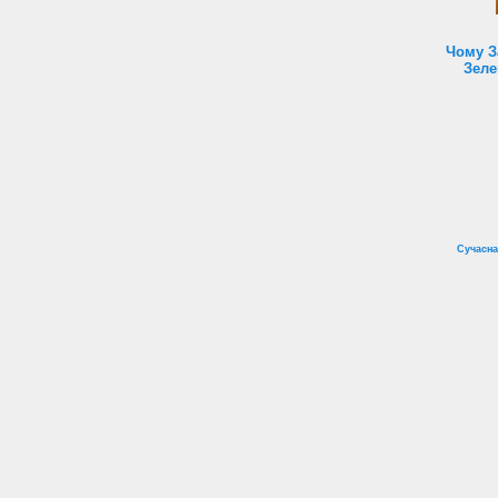
Чому З
Зеле
Сучасна