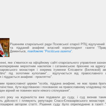
Рішенням єпархіальної ради Псковської єпархії РПЦ відлучений 
та підданий анафемі власний кореспондент газети "Пра
Дементьєв,
повідомляє “Російська газета”
.
енні, яке з’явилося на офіційному сайті єпархіального управління зазна
 безперервним мерзотним наклепом і сатанинською брехнею на адрес
азаровського монастиря і зокрема ігуменни Єлісавети (Беляєвой) ав
бло" під золотими куполами"... відлучається від православного ц
я і піддається анафемі - прокляттю".
ами православної церкви "особа, піддана анафемі, не має права брат
таїнствах, бути відспіваною і похованою на православному кладовищі піс
ден вірний не повинен мати ніякого спілкування".
ього року на журналіста вже подавали до суду, і суд визнав таки
ть дійсності і плямують репутацію Спасо-Єлеазарівського монастиря 
, поширені автором статті. Рішення суду було оприлюднене в газеті 