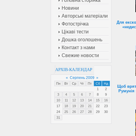
Головна сторінка
Новини
Авторські матеріали
Для екск
Фотострічка
«недис
Цікаві тести
Дошка оголошень
Контакт з нами
Свежие новости
АРХІВ-КАЛЕНДАР
«
Серпень 2009
»
Пн
Вт
Ср
Чт
Пт
Сб
Нд
Щоб врят
1
2
Румунія 
3
4
5
6
7
8
9
10
11
12
13
14
15
16
17
18
19
20
21
22
23
24
25
26
27
28
29
30
31