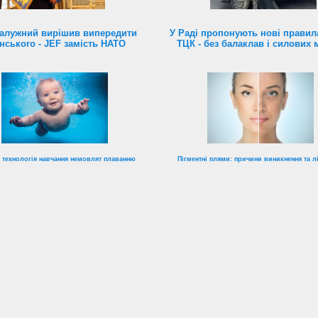
алужний вирішив випередити
У Раді пропонують нові правил
нського - JEF замість НАТО
ТЦК - без балаклав і силових 
 технологія навчання немовлят плаванню
Пігментні плями: причини виникнення та л