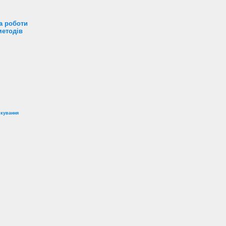
а роботи
методів
ікування