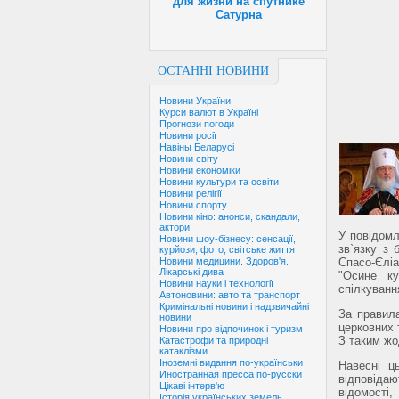
для жизни на спутнике
Сатурна
ОСТАННІ НОВИНИ
Новини України
Курси валют в Україні
Прогнози погоди
Новини росії
Навіны Беларусі
Новини світу
Новини економіки
Новини культури та освіти
Новини релігії
Новини спорту
Новини кіно: анонси, скандали,
актори
У повідомл
Новини шоу-бізнесу: сенсації,
зв`язку з
курйози, фото, світське життя
Спасо-Єлі
Новини медицини. Здоров'я.
Лікарські дива
"Осине ку
Новини науки і технології
спілкуванн
Автоновини: авто та транспорт
Кримінальні новини і надзвичайні
За правил
новини
церковних 
Новини про відпочинок і туризм
З таким жо
Катастрофи та природні
катаклізми
Іноземні видання по-українськи
Навесні ц
Иностранная пресса по-русски
відповідаю
Цікаві інтерв'ю
відомості
Історія українських земель