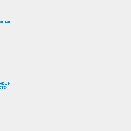
і такі
перше
ФОТО