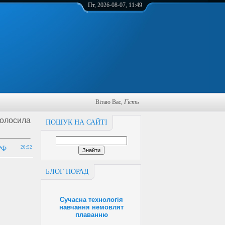
Пт, 2026-08-07, 11:49
Вітаю Вас
,
Гість
голосила
ПОШУК НА САЙТІ
РФ
20:52
БЛОГ ПОРАД
Сучасна технологія
навчання немовлят
плаванню