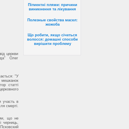
Пігментні плями: причини
виникнення та лікування
Полезные свойства масел:
жожоба
Що робити, якщо січеться
волосся: домашні способи
вирішити проблему
від церкви
вда" Олег
чається: "У
у мешканок
тор статті
ерковного
и участь в
ля смерті.
ми, що не
і черниць,
"Псковский