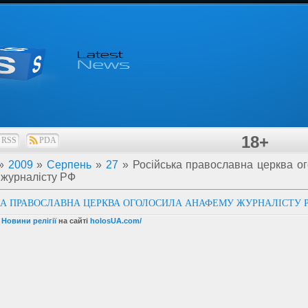
18+
RSS
PDA
»
2009
»
Серпень
»
27
» Російська православна церква о
журналісту РФ
КА ПРАВОСЛАВНА ЦЕРКВА ОГОЛОСИЛА АНАФЕМУ ЖУРНАЛІСТУ 
 Новини релігії
на сайті
holosUA.com/