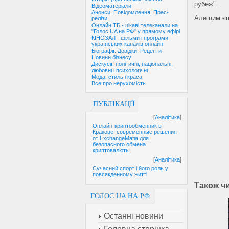
рубеж".
Відеоматеріали
Анонси. Повідомлення. Прес-
Але цим єп
релізи
Онлайн ТБ - цікаві телеканали на
"Голос UA на РФ" у прямому ефірі
КІНОЗАЛ - фільми і програми
українських каналів онлайн
Біографії. Довідки. Рецепти
Новини бізнесу
Дискусії: політичні, національні,
любовні і психологічні
Мода, стиль і краса
Все про нерухомість
ПУБЛІКАЦІЇ
[
Аналітика
]
Онлайн-криптообменник в
Кракове: современные решения
от ExchangeMafia для
безопасного обмена
криптовалюты
[
Аналітика
]
Сучасний спорт і його роль у
повсякденному житті
Також ч
ГОЛОС UA НА РФ
Останні новини