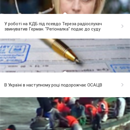
У роботі на КДБ під псевдо Тереза радіослухач
звинуватив Герман​​. "Регіоналка" подає до суду
В Україні в наступному році подорожчає ОСАЦВ