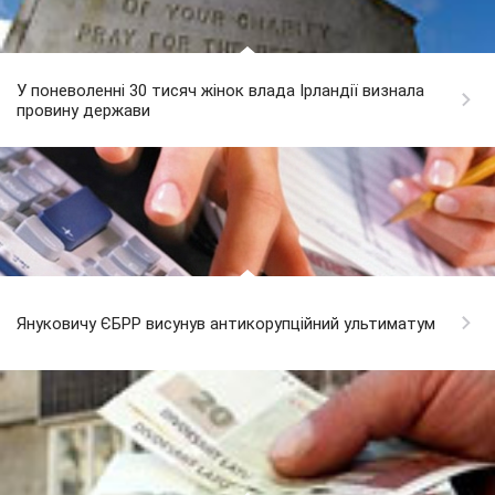
У поневоленні 30 тисяч жінок влада Ірландії визнала
провину держави
Януковичу ЄБРР висунув антикорупційний ультиматум