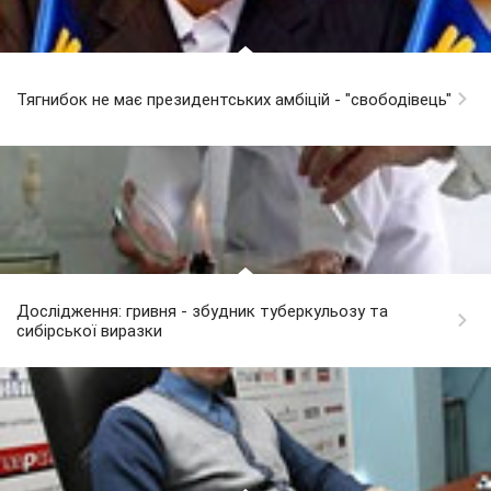
Тягнибок не має президентських амбіцій - "свободівець"
Дослідження: гривня - збудник туберкульозу та
сибірської виразки