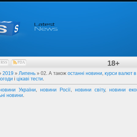
18+
RSS
PDA
»
2019
»
Липень
»
02
. А також
останні новини
,
курси валют в 
погоди
і
цікаві тести
.
новини України
,
новини Росії
,
новини світу
,
новини еко
ьні новини
.