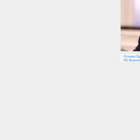
Останні Кр
02
|
Комент