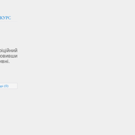
 КУРС
іційний
ановивши
ивні.
рі (0)