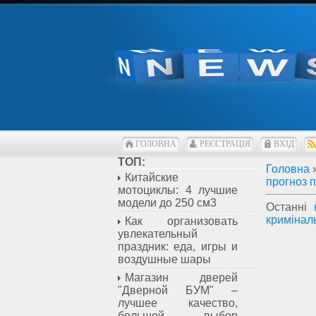
ГОЛОВНА
РЕЄСТРАЦІЯ
ВХІД
ТОП:
Головна
Китайские
прогноз 
мотоциклы: 4 лучшие
модели до 250 см3
Останні
кримінал
Как организовать
увлекательный
праздник: еда, игры и
воздушные шары
Магазин дверей
"Дверной БУМ" –
лучшее качество,
большой выбор