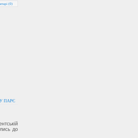
нтарі (0)
У ПАРЄ
нтській
лись до