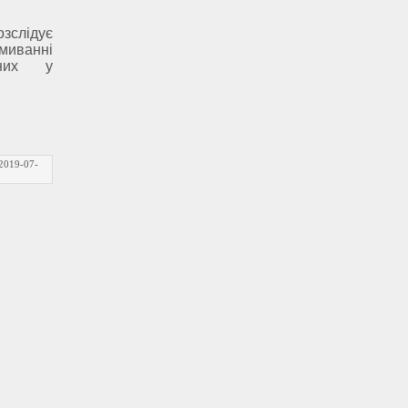
зслідує
иванні
ених у
2019-07-