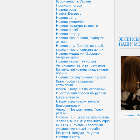
Курси валют в Україні
Прогнози погоди
Новини росії
Навіны Беларусі
Новини світу
Новини економіки
Новини культури та освіти
Новини релігії
Новини спорту
Новини кіно: анонси, скандали,
ЗЕЛЕНСЬК
актори
НАШУ М
Новини шоу-бізнесу: сенсації,
курйози, фото, світське життя
Новини медицини. Здоров'я.
Лікарські дива
Новини науки і технології
Автоновини: авто та транспорт
Кримінальні новини і надзвичайні
новини
Новини про відпочинок і туризм
Катастрофи та природні
катаклізми
Іноземні видання по-українськи
Иностранная пресса по-русски
Цікаві інтерв'ю
Історія українських земель
Відеоматеріали
Анонси. Повідомлення. Прес-
релізи
Останні Н
Онлайн ТБ - цікаві телеканали на
"Голос UA на РФ" у прямому ефірі
КІНОЗАЛ - фільми і програми
українських каналів онлайн
Біографії. Довідки. Рецепти
Новини бізнесу