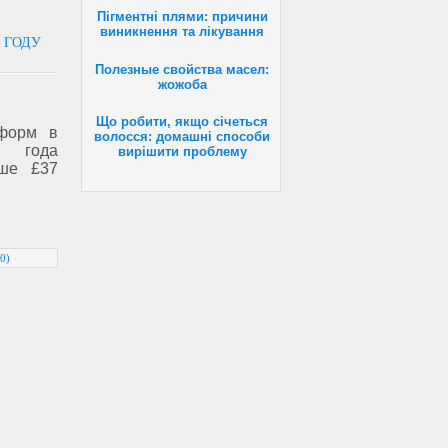
Пігментні плями: причини
виникнення та лікування
 ГОДУ
Полезные свойства масел:
жожоба
Що робити, якщо січеться
еформ в
волосся: домашні способи
 года
вирішити проблему
ыше £37
0)