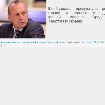
Швейцарська прокуратура ро
справу за підозрою у відм
грошей, імовірно, вкрад
"Нафтогазу України".
имінальні новини і надзвичайні новини
| Додав:
adminA
| Опубліковано на:
Голос UA на РФ
арі (0)