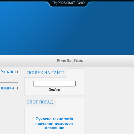
Пт, 2026-08-07, 04:09
Вітаю Вас
,
Гість
Україні
і
ПОШУК НА САЙТІ
номіки
і
БЛОГ ПОРАД
Сучасна технологія
навчання немовлят
плаванню