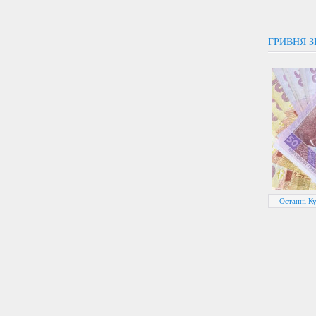
ГРИВНЯ З
Останні Ку