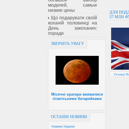
моделей, самые
низкие цены
ДЛЯ ПОД
37 МЛН 
Що подарувати своїй
коханій половинці на
День закоханих:
поради
ЗВЕРНІТЬ УВАГУ
Останні Н
Місячні кратери виявилися
гігантськими батарейками
ОСТАННІ НОВИНИ
Новини України