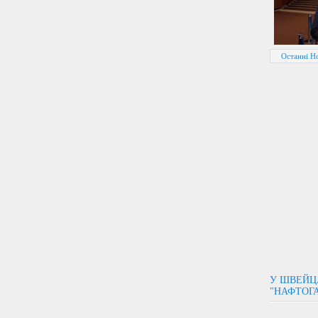
Останні Н
У ШВЕЙЦА
"НАФТОГА