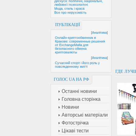
Дискусії: політичні, національні,
любовні і психологічні
Мода, стиль і краса
Все про нерухомість
ПУБЛІКАЦІЇ
[
Аналітика
]
Онлайн-криптообменник в
Кракове: современные решения
от ExchangeMafia для
безопасного обмена
криптовалюты
[
Аналітика
]
Сучасний спорт і його роль у
повсякденному житті
ГДЕ ЛУЧ
ГОЛОС UA НА РФ
Останні новини
Головна сторінка
Новини
Авторські матеріали
Фотострічка
Цікаві тести