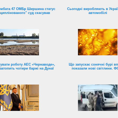
омбата 47 ОМБр Ширшина статус
Сьогодні виробляють в Україн
циплінованого" суд скасував
автомобілі
увати роботу АЕС «Чернаводе»,
Що запускає сонячні бурі в
затопить чотири баржі на Дунаї
показали нові світлини. 