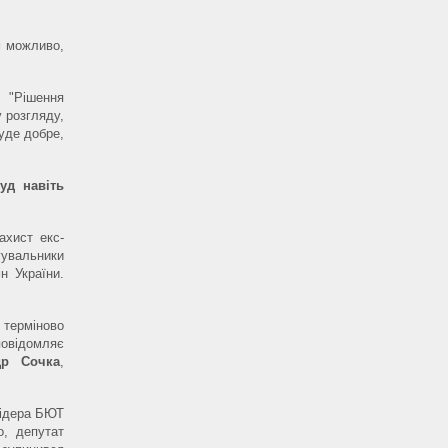
м можливо,
 "Рішення
 розгляду,
буде добре,
уд навіть
ахист екс-
гувальники
н України.
 терміново
овідомляє
др Сочка
,
лідера БЮТ
о, депутат