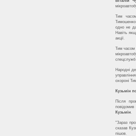
Віталій Ч
мікроавтоб
Тим часом
Тимошенко 
одно не д
Навіть якщ
акції.
Тим часом 
мікроавтоб
спецслужб в
Народні де
управлінн
охороні Ти
Кузьмін п
Після про
повідомив 
Кузьмін
.
"Зараз про
сказав Куз
пішов.