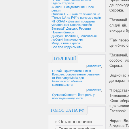
Відеоматеріали
де проход
Анонси. Повідомлення. Прес-
Сорока
.
релізи
Онлайн ТБ - цікаві телеканали на
"Голос UA на РФ" у прямому ефірі
"Зазвичай
КІНОЗАЛ - фільми і програми
слідчі ді
українських каналів онлайн
Біографії. Довідки. Рецепти
виходи з б
Новини бізнесу
Дискусії: політичні, національні,
любовні і психологічні
"Там переб
Мода, стиль і краса
це нібито с
Все про нерухомість
"Зазвичай
ПУБЛІКАЦІЇ
особою, я
Сорока.
[
Аналітика
]
Онлайн-криптообменник в
Кракове: современные решения
Водночас ф
от ExchangeMafia для
де наразі 
безопасного обмена
криптовалюты
"Представ
[
Аналітика
]
Сучасний спорт і його роль у
Тимошенко
повсякденному житті
Юлю збира
щохвилини.
ГОЛОС UA НА РФ
Facebook.
Нардеп
Во
Останні новини
3 години Т