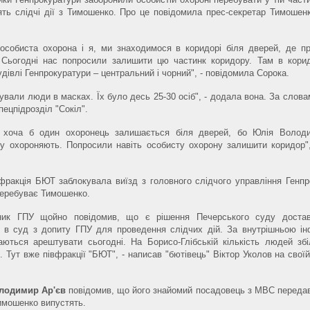
ять слідчі дії з Тимошенко. Про це повідомила прес-секретар Тимоше
 особиста охорона і я, ми знаходимося в коридорі біля дверей, де п
ї. Сьогодні нас попросили залишити цю частинк коридору. Там в кори
удівлі Генпрокуратури – центральний і чорний", - повідомила Сорока.
ували люди в масках. Їх було десь 25-30 осіб", - додала вона. За слова
пецпідрозділ "Сокіл".
, хоча б один охоронець залишається біля дверей, бо Юлія Володи
ку охороняють. Попросили навіть особисту охорону залишити коридор"
ракція БЮТ заблокувала виїзд з головного слідчого управління Генпр
перебуває Тимошенко.
ник ГПУ щойно повідомив, що є рішення Печерського суду доста
 в суд з допиту ГПУ для проведення слідчих дій. За внутрішньою і
ються арештувати сьогодні. На Борисо-Глібській кількість людей зб
 Тут вже півфракції "БЮТ", - написав "бютівець" Віктор Уколов на своїй
лодимир Ар'єв
повідомив, що його знайомий посадовець з МВС передав
имошенко випустять.