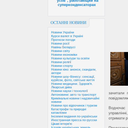
"усов", работающий на
суперконденсаторах
ОСТАННІ НОВИНИ
Новини України
Курси валют в Україні
Прогнози погоди
Новини росії
Навіны Беларусі
Новини світу
Новини економіки
Новини культури та освіти
Новини релігії
Новини спорту
Новини кіно: анонси, скандали,
актори
Новини шоу-бізнесу: сенсації,
курйози, фото, світське життя
Новини медицини. Здоров'я.
Лікарські дива
Новини науки і технології
зачитали 
Автоновини: авто та транспорт
повідомля
Кримінальні новини і надзвичайні
новини
Новини про відпочинок і туризм
Водночас
Катастрофи та природні
управлінн
катаклізми
Іноземні видання по-українськи
отримати р
Иностранная пресса по-русски
Цікаві інтерв'ю
Представни
Історія українських земель