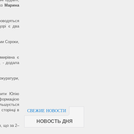
нко
Марина
роводяться
дорі є два
ми Сороки,
мирівна є
, - додала
окуратури,
вити Юлію
нформацією
ільшується
 сторінці в
СВЕЖИЕ НОВОСТИ
НОВОСТЬ ДНЯ
, що за 2–