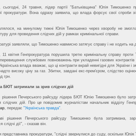
, сьогодні, 24 травня, лідер партії "Батьківщина" Юлія Тимошенко 
ої прокуратури. Вона одразу заявила, що влада форсує свої спроби з
млялося, на минулому тижні Юлія Тимошенко через хворобу не змогл
туру для проведення слідчих дій у рамках кримінальної справи.
ратурі заявляли, що Тимошенко навмисно затягує справу і не ходить на 
, 11 квітня Генпрокуратура порушила третю кримінальну справу проти
перевищення службових повноважень при укладенні газових контрактів 
 Українська влада вважає, що ці контракти вкрай невигідні для України і 
надто високу ціну за газ. Збитки, завдані екс-прем'єром, слідство оцін
д грн.
ра БЮТ затримали за зрив слідчих дій
ві рішення Печерського райсуду лідера БЮТ Юлію Тимошенко було зат
я слідчих дій. Про це повідомив журналістам начальник відділу Генп
ар
, передає
"Українська правда"
.
аві рішення Печерського райсуду Тимошенко була затримана, за
 слідчі дії", - сказав він.
 представника прокуратури, "слідчі звернулися до суду, оскільки Юлія