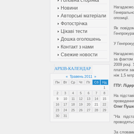
Головна сторінка
Нагадаємо
Новини
Генеральн
Авторські матеріали
опозиції.
Фотострічка
Як повідо
Цікаві тести
Генпрокура
Дошка оголошень
У Генпроку
Контакт з нами
Нагадаємо
Свежие новости
за фактом 
2009 році.
АРХІВ-КАЛЕНДАР
платити за
ніж 1,5 млр
«
Травень 2011
»
Пн
Вт
Ср
Чт
Пт
Сб
Нд
ГПУ: Ліде
1
2
3
4
5
6
7
8
На підста
9
10
11
12
13
14
15
проведенн
16
17
18
19
20
21
22
Олег Пушк
23
24
25
26
27
28
29
30
31
"На підст
проводяться
За словами