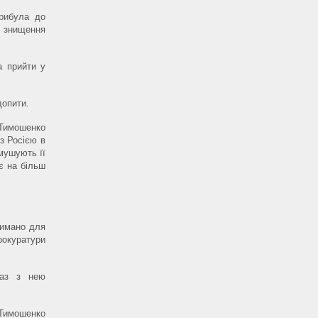
прибула до
і знищення
а прийти у
допити.
 Тимошенко
з Росією в
змушують її
ює на більш
римано для
рокуратури
раз з нею
 Тимошенко