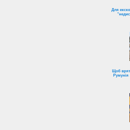
Для екск
"недис
Щоб врят
Румунія 