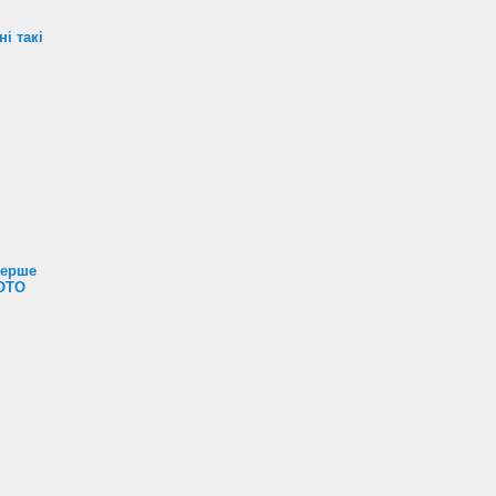
і такі
перше
ФОТО