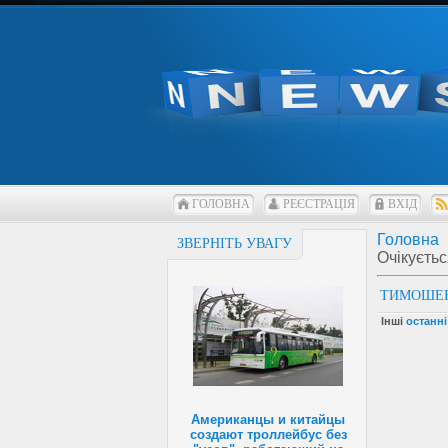
ГОЛОВНА
РЕЄСТРАЦІЯ
ВХІД
Головна
ЗВЕРНІТЬ УВАГУ
Очікуєтьс
ТИМОШЕНК
Інші
останн
Американцы и китайцы
создают троллейбус без