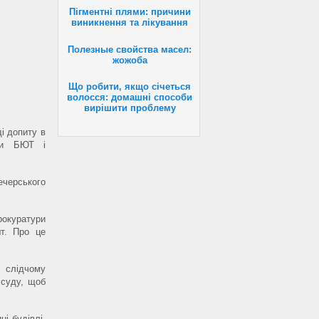
Пігментні плями: причини
виникнення та лікування
Полезные свойства масел:
жожоба
Що робити, якщо січеться
волосся: домашні способи
вирішити проблему
і допиту в
ати БЮТ і
ечерського
рокуратури
т. Про це
 слідчому
 суду, щоб
і будівлі,