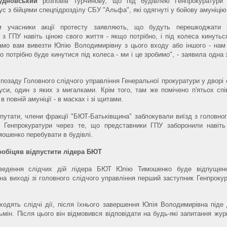
удновський
розповів Турчинову, що під будівлею Генпрокуратури 
ус з бійцями спецпідрозділу СБУ "Альфа", які одягнуті у бойову амуніцію
 учасники акції протесту заявляють, що будуть перешкоджати 
з ГПУ навіть ціною свого життя - якщо потрібно, і під колеса кинутьс
амо вам вивезти Юлію Володимирівну з цього входу або іншого - нам
о потрібно буде кинутися під колеса - ми і це зробимо", - заявила одна
позаду Головного слідчого управління Генеральної прокуратури у дворі 
уси, один з яких з мигалками. Крім того, там же помічено п'ятьох спів
 повній амуніції - в масках і зі щитами.
путати, члени фракції "БЮТ-Батьківщина" заблокували виїзд з головног
я Генпрокуратури через те, що представники ГПУ заборонили навіть
мошенко перебувати в будівлі.
ообіцяв відпустити лідера БЮТ
ведення слідчих дій лідера БЮТ Юлію Тимошенко буде відпущен
на виході зі головного слідчого управління перший заступник Генпрок
ходять слідчі дії, після їхнього завершення Юлія Володимирівна піде 
ьмін. Після цього він відмовився відповідати на будь-які запитання жур