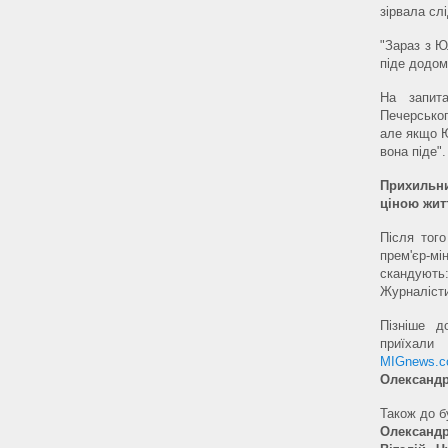
зірвала слід
"Зараз з Ю
піде додом
На запита
Печерськог
але якщо Ю
вона піде".
Прихильни
ціною жит
Після того
прем'єр-м
скандують:
Журналісти
Пізніше д
приїхали
MIGnews.c
Олександр
Також до б
Олександ