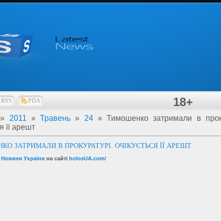
18+
RSS
PDA
»
2011
»
Травень
»
24
» Тимошенко затримали в проку
я її арешт
О ЗАТРИМАЛИ В ПРОКУРАТУРІ. ОЧІКУЄТЬСЯ ЇЇ АРЕШТ
і Новини України
на сайті
holosUA.com/