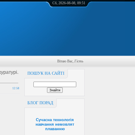
Сб, 2026-08-08, 09:51
Вітаю Вас
,
Гість
ратурі.
ПОШУК НА САЙТІ
12:58
БЛОГ ПОРАД
Сучасна технологія
навчання немовлят
плаванню