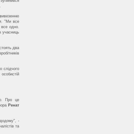
зупинився
.
вивезенню
я. "Ми все
 все одно.
 з учасниць
стоять два
робітників
о слідчого
 особистій
о. Про це
урора
Ренат
додому", -
налістів та