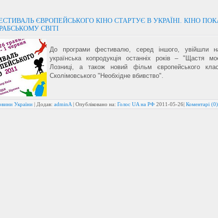
ЕСТИВАЛЬ ЄВРОПЕЙСЬКОГО КІНО СТАРТУЄ В УКРАЇНІ. КІНО ПО
АРАБСЬКОМУ СВІТІ
До програми фестивалю, серед іншого, увійшли на
українська копродукція останніх років – "Щастя мо
Лозниці, а також новий фільм європейського кла
Сколімовського "Необхідне вбивство".
овини України
| Додав:
adminA
| Опубліковано на:
Голос UA на РФ
2011-05-26
|
Коментарі (0)