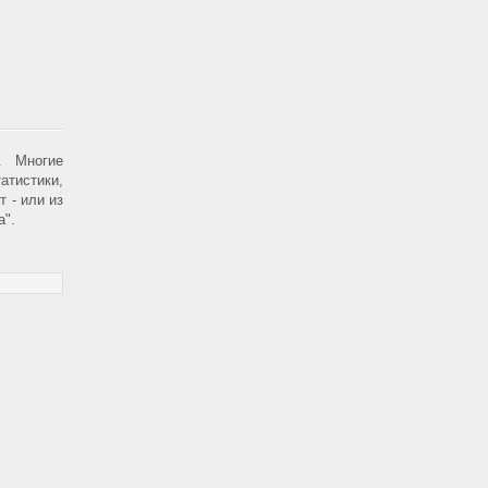
". Многие
атистики,
т - или из
а".