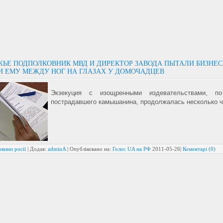
ЖЬЕ ПОДПОЛКОВНИК МВД И ДИРЕКТОР ЗАВОДА ПЫТАЛИ БИЗНЕ
И ЕМУ МЕЖДУ НОГ НА ГЛАЗАХ У ДОМОЧАДЦЕВ
Экзекуция с изощренными издевательствами, п
пострадавшего камышанина, продолжалась несколько ч
вини росії
| Додав:
adminA
| Опубліковано на:
Голос UA на РФ
2011-05-26
|
Коментарі (0)