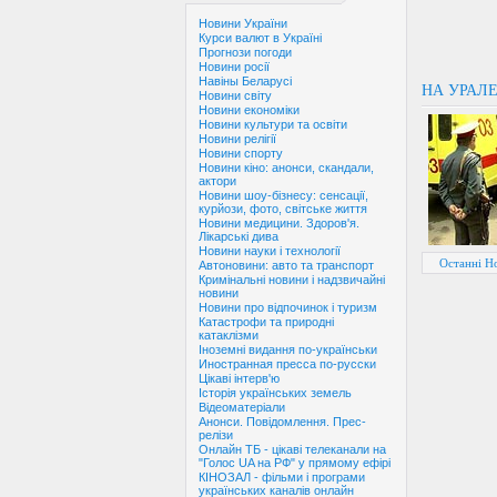
Новини України
Курси валют в Україні
Прогнози погоди
Новини росії
Навіны Беларусі
НА УРАЛЕ
Новини світу
Новини економіки
Новини культури та освіти
Новини релігії
Новини спорту
Новини кіно: анонси, скандали,
актори
Новини шоу-бізнесу: сенсації,
курйози, фото, світське життя
Новини медицини. Здоров'я.
Лікарські дива
Новини науки і технології
Останні Но
Автоновини: авто та транспорт
Кримінальні новини і надзвичайні
новини
Новини про відпочинок і туризм
Катастрофи та природні
катаклізми
Іноземні видання по-українськи
Иностранная пресса по-русски
Цікаві інтерв'ю
Історія українських земель
Відеоматеріали
Анонси. Повідомлення. Прес-
релізи
Онлайн ТБ - цікаві телеканали на
"Голос UA на РФ" у прямому ефірі
КІНОЗАЛ - фільми і програми
українських каналів онлайн