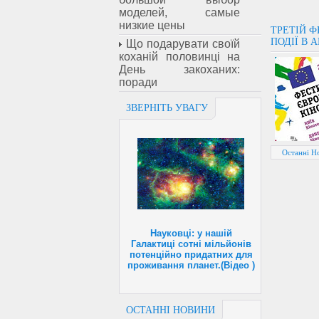
моделей, самые
низкие цены
ТРЕТІЙ Ф
ПОДІЇ В 
Що подарувати своїй
коханій половинці на
День закоханих:
поради
ЗВЕРНІТЬ УВАГУ
Останні Н
Науковці: у нашій
Галактиці сотні мільйонів
потенційно придатних для
проживання планет.(Відео )
ОСТАННІ НОВИНИ