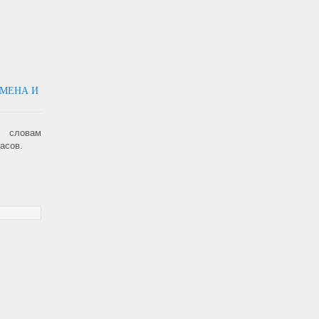
СМЕНА И
о словам
асов.