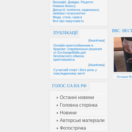
Біографії. Довідки. Рецепти
Новини бізнесу
Дискусії: політичні, національні,
любовні і психологічні
Мода, стиль і краса
Все про нерухомість
BBC: ВЕС
ПУБЛІКАЦІЇ
[
Аналітика
]
Онлайн-криптообменник в
Кракове: современные решения
от ExchangeMafia для
безопасного обмена
криптовалюты
[
Аналітика
]
Сучасний спорт і його роль у
повсякденному житті
Останні Но
ГОЛОС UA НА РФ
Останні новини
Головна сторінка
Новини
Авторські матеріали
Фотострічка