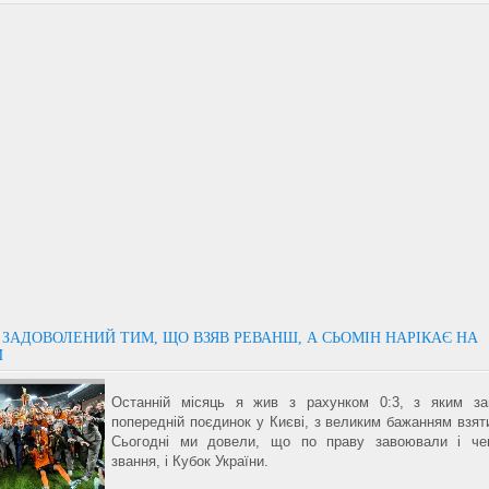
ЗАДОВОЛЕНИЙ ТИМ, ЩО ВЗЯВ РЕВАНШ, А СЬОМІН НАРІКАЄ НА
И
Останній місяць я жив з рахунком 0:3, з яким за
попередній поєдинок у Києві, з великим бажанням взят
Сьогодні ми довели, що по праву завоювали і чем
звання, і Кубок України.