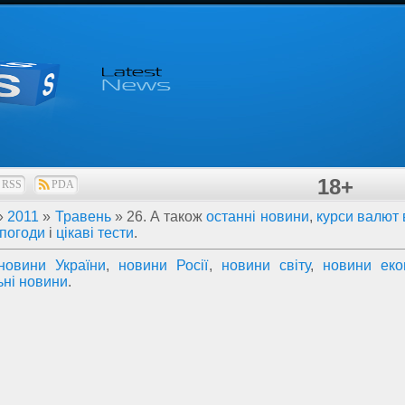
18+
RSS
PDA
»
2011
»
Травень
»
26
. А також
останні новини
,
курси валют 
 погоди
і
цікаві тести
.
новини України
,
новини Росії
,
новини світу
,
новини еко
ьні новини
.