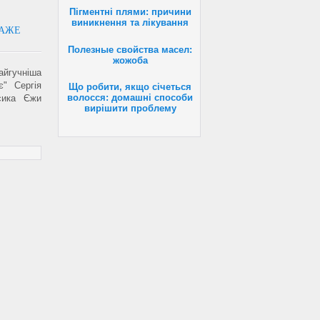
Пігментні плями: причини
виникнення та лікування
КАЖЕ
Полезные свойства масел:
жожоба
йгучніша
є" Сергія
Що робити, якщо січеться
волосся: домашні способи
сика Єжи
вирішити проблему