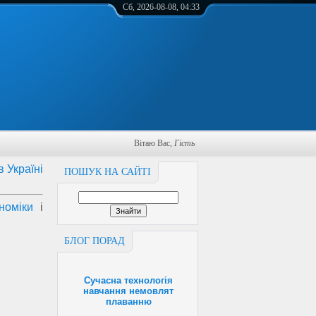
Сб, 2026-08-08, 04:33
Вітаю Вас
,
Гість
в Україні
ПОШУК НА САЙТІ
номіки
і
БЛОГ ПОРАД
Сучасна технологія
навчання немовлят
плаванню