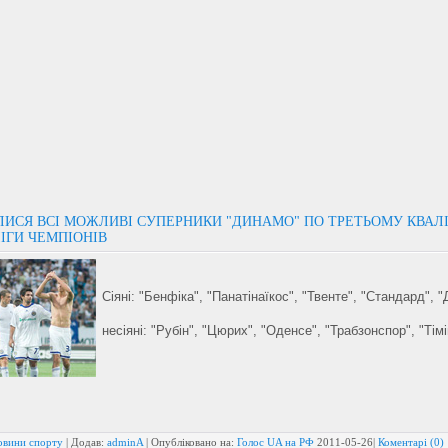
ЛИСЯ ВСІ МОЖЛИВІ СУПЕРНИКИ "ДИНАМО" ПО ТРЕТЬОМУ КВАЛ
ІГИ ЧЕМПІОНІВ
Сіяні: "Бенфіка", "Панатінаїкос", "Твенте", "Стандард", 
несіяні: "Рубін", "Цюрих", "Оденсе", "Трабзонспор", "Тім
овини спорту
| Додав:
adminA
| Опубліковано на:
Голос UA на РФ
2011-05-26
|
Коментарі (0)