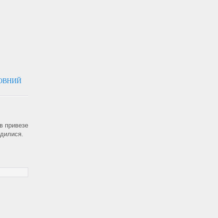
НОВНИЙ
ів привезе
рдилися.