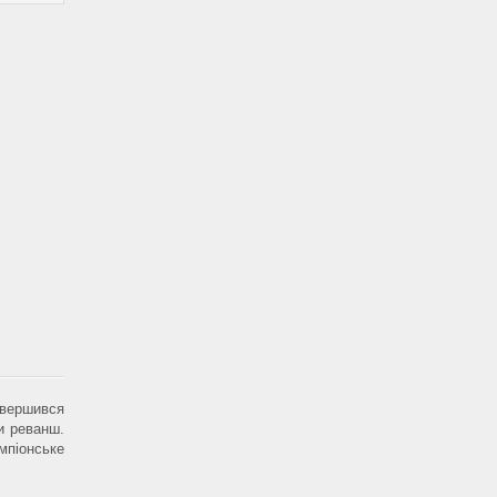
вершився
и реванш.
піонське