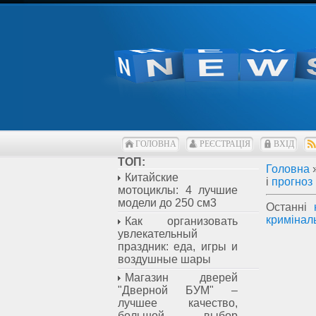
ГОЛОВНА
РЕЄСТРАЦІЯ
ВХІД
ТОП:
Головна
Китайские
і
прогноз
мотоциклы: 4 лучшие
модели до 250 см3
Останні
кримінал
Как организовать
увлекательный
праздник: еда, игры и
воздушные шары
Магазин дверей
"Дверной БУМ" –
лучшее качество,
большой выбор