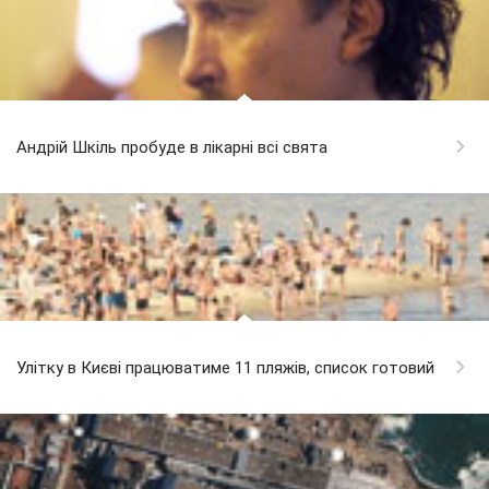
Андрій Шкіль пробуде в лікарні всі свята
Улітку в Києві працюватиме 11 пляжів, список готовий