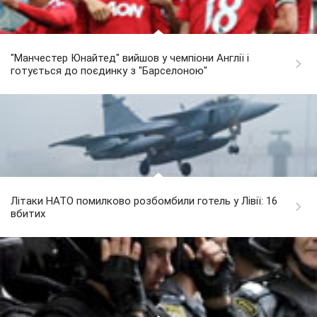
"Манчестер Юнайтед" вийшов у чемпіони Англії і
готується до поєдинку з "Барселоною"
Літаки НАТО помилково розбомбили готель у Лівії: 16
вбитих