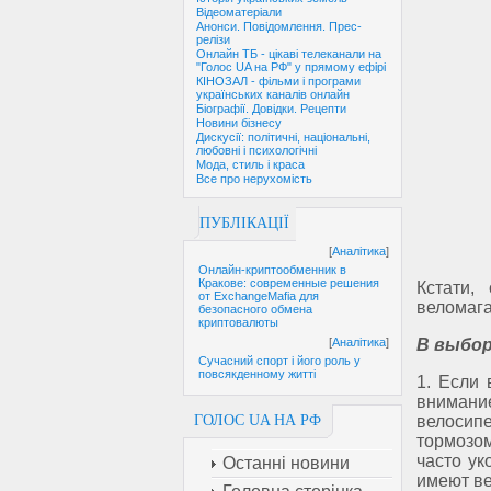
Відеоматеріали
Анонси. Повідомлення. Прес-
релізи
Онлайн ТБ - цікаві телеканали на
"Голос UA на РФ" у прямому ефірі
КІНОЗАЛ - фільми і програми
українських каналів онлайн
Біографії. Довідки. Рецепти
Новини бізнесу
Дискусії: політичні, національні,
любовні і психологічні
Мода, стиль і краса
Все про нерухомість
ПУБЛІКАЦІЇ
[
Аналітика
]
Онлайн-криптообменник в
Кракове: современные решения
Кстати,
от ExchangeMafia для
веломага
безопасного обмена
криптовалюты
В выбор
[
Аналітика
]
Сучасний спорт і його роль у
повсякденному житті
1. Если 
внимани
велосипе
ГОЛОС UA НА РФ
тормозом
часто ук
Останні новини
имеют ве