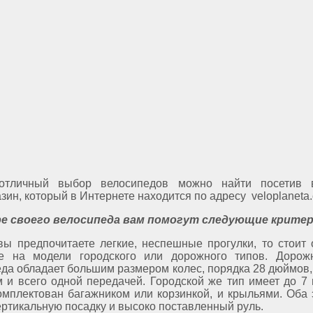
 отличный выбор велосипедов можно найти посетив 
зин, который в Интернете находится по адресу veloplaneta.
е своего велосипеда вам помогут следующие критер
вы предпочитаете легкие, неспешные прогулки, то стоит 
е на модели городского или дорожного типов. Дорож
да обладает большим размером колес, порядка 28 дюймов
 и всего одной передачей. Городской же тип имеет до 7 
омплектован багажником или корзинкой, и крыльями. Оба 
ртикальную посадку и высоко поставленный руль.