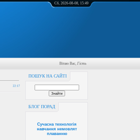
Сб, 2026-08-08, 15:49
Вітаю Вас
,
Гість
ПОШУК НА САЙТІ
22:17
БЛОГ ПОРАД
Сучасна технологія
навчання немовлят
плаванню