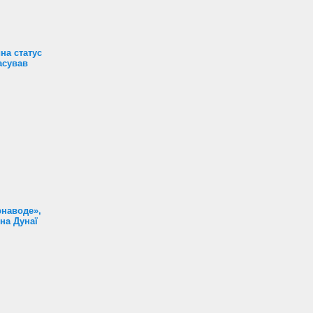
на статус
асував
наводе»,
на Дунаї