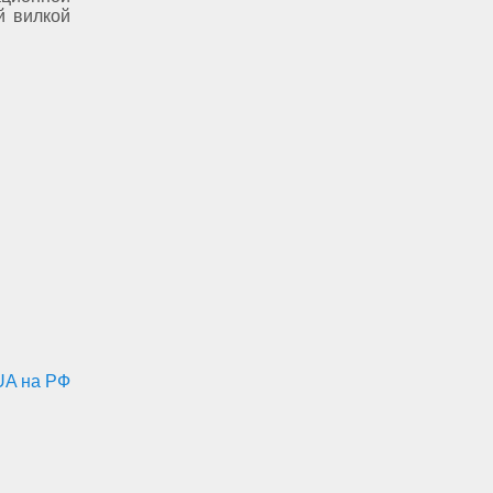
й вилкой
UA на РФ