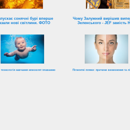
пускає сонячні бурі вперше
Чому Залужний вирішив випе
азали нові світлини. ФОТО
Зеленського - JEF замість 
 технологія навчання немовлят плаванню
Пігментні плями: причини виникнення та л