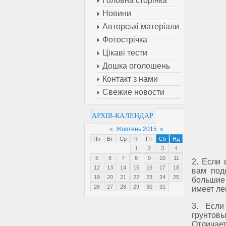
Головна сторінка
Новини
Авторські матеріали
Фотострічка
Цікаві тести
Дошка оголошень
Контакт з нами
Свежие новости
АРХІВ-КАЛЕНДАР
«
Жовтень 2015
»
Пн
Вт
Ср
Чт
Пт
Сб
Нд
1
2
3
4
5
6
7
8
9
10
11
2. Если
12
13
14
15
16
17
18
вам под
19
20
21
22
23
24
25
большие
26
27
28
29
30
31
имеет ле
3. Если
грунтовы
Отличае