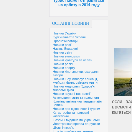
турист может отправиться
на орбиту в 2014 году
ОСТАННІ НОВИНИ
Новини України
Курси валют в Україні
Прогнози погоди
Новини росії
Навіны Беларусі
Новини світу
Новини економіки
Новини культури та освіти
Новини релігії
Новини спорту
Новини кіно: анонси, скандали,
актори
Новини шоу-бізнесу: сенсації,
курйози, фото, світське життя
Новини медицини. Здоров'я.
Лікарські дива
Новини науки і технології
Автоновини: авто та транспорт
если ва
Кримінальні новини і надзвичайні
новини
времени 
Новини про відпочинок і туризм
кататься
Катастрофи та природні
катаклізми
Іноземні видання по-українськи
Иностранная пресса по-русски
Цікаві інтерв'ю
Історія українських земель