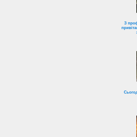
З про
привіта
Сьогод