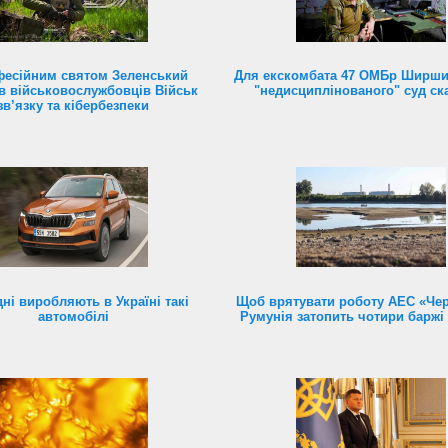
фесійним святом Зеленський
Для екскомбата 47 ОМБр Ширши
в військовослужбовців Військ
"недисциплінованого" суд ск
зв’язку та кібербезпеки
ні виробляють в Україні такі
Щоб врятувати роботу АЕС «Чер
автомобілі
Румунія затопить чотири баржі 