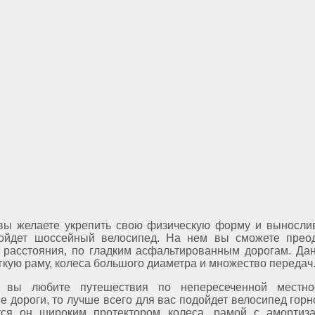
 вы желаете укрепить свою физическую форму и вынослив
ойдет шоссейный велосипед. На нем вы сможете прео
 расстояния, по гладким асфальтированным дорогам. Да
гкую раму, колеса большого диаметра и множество передач
 вы любите путешествия по непересеченной местно
е дороги, то лучше всего для вас подойдет велосипед горн
тся он широким протектором колеса, рамой с амортиз