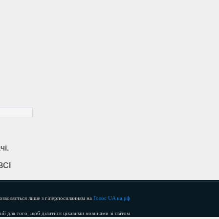
чі.
ВСІ
озволяється лише з гіперпосиланням на
Голос UA на рф
й для того, щоб ділитися цікавими новинами зі світом