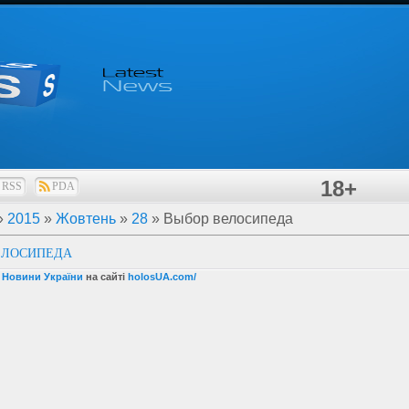
18+
RSS
PDA
»
2015
»
Жовтень
»
28
» Выбор велосипеда
ЕЛОСИПЕДА
і Новини України
на сайті
holosUA.com/