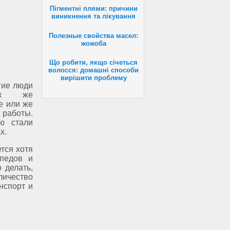
Пігментні плями: причини
виникнення та лікування
Полезные свойства масел:
жожоба
Що робити, якщо січеться
волосся: домашні способи
вирішити проблему
огие люди
как же
е или же
работы.
ю стали
х.
тся хотя
педов и
 делать,
личество
нспорт и