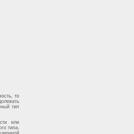
ость, то
долевать
нный тип
.
сти или
ого типа.
ационной