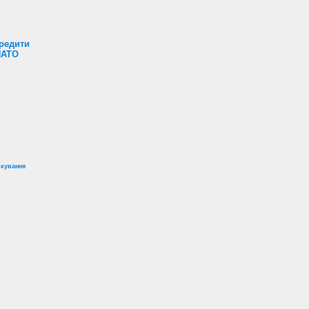
редити
НАТО
ікування