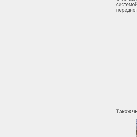
системой
переднег
Також ч