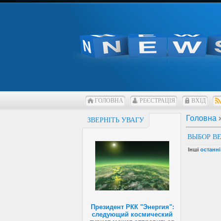
ГОЛОВНА
РЕЄСТРАЦІЯ
ВХІД
Головна
ЗВЕРНІТЬ УВАГУ
ВЫБОР В
Інші
останн
Президент РКК "Энергия":
следующий космический