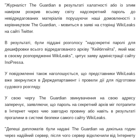
"Журналіст
The Guardian
в результаті халатності або із злим
наміром розкрив всьому світу надсекретний пароль до
невідредагованих матеріалів порушуючи наші домовленості з
керівництвом
The Guardian
, - мовиться в заяві на сторінці WikiLeaks
на сайті Twitter.
В результаті, були піддані розголосу "надсекретні паролі для
дешифровки всього відредагованого архіву "Кейблгейта", який має
в своєму розпорядженні WikiLeaks", цитує заяву адміністрації сайту
InoPressa.
У повідомленні також наголошується, що представники WikiLeaks
вже звернулися в Держдепартамент і провели дії для підготовки
судового розгляду.
У свою чергу
The Guardian
звинувачення на свою адресу
заперечує, заявляючи, що пароль на секретний архів міг потрапити
в Інтернет через чию завгодно провину або навіть в результаті
прогалини в системі безпеки самого сайту WikiLeaks.
"Депеші дипломатів були надані
The Guardian
на декілька годин
через надійний сервер, після чого сервер відключили від Інтернету