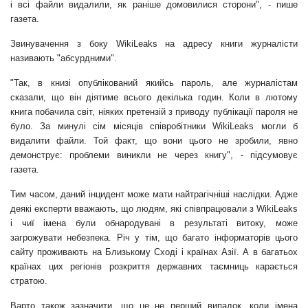
і всі файли видалили, як раніше домовилися сторони", - пише
газета.
Звинувачення з боку WikiLeaks на адресу книги журналісти
називають "абсурдними".
"Так, в книзі опублікований якийсь пароль, але журналістам
сказали, що він діятиме всього декілька годин. Коли в лютому
книга побачила світ, ніяких претензій з приводу публікації пароля не
було. За минулі сім місяців співробітники WikiLeaks могли б
видалити файли. Той факт, що вони цього не зробили, явно
демонструє: проблеми виникли не через книгу", - підсумовує
газета.
Тим часом, даний інцидент може мати найтрагічніші наслідки. Адже
деякі експерти вважають, що людям, які співпрацювали з WikiLeaks
і чиї імена були обнародувані в результаті витоку, може
загрожувати небезпека. Річ у тім, що багато інформаторів цього
сайту проживають на Близькому Сході і країнах Азії. А в багатьох
країнах цих регіонів розкриття державних таємниць карається
стратою.
Варто також зазначити, що це не перший випадок, коли імена