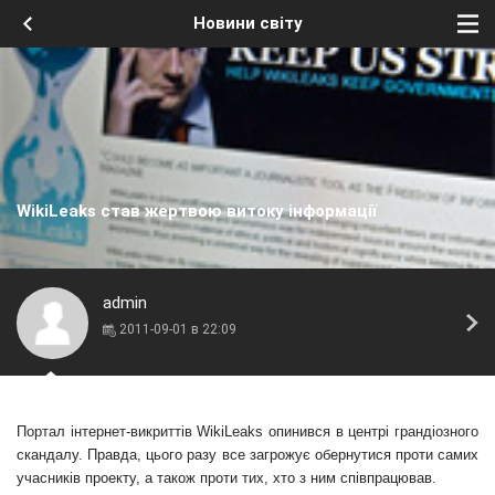
Новини світу
WikiLeaks став жертвою витоку інформації
admin
2011-09-01 в 22:09
Портал інтернет-викриттів
WikiLeaks
опинився в центрі грандіозного
скандалу. Правда, цього разу все загрожує обернутися проти самих
учасників проекту, а також проти тих, хто з ним співпрацював.