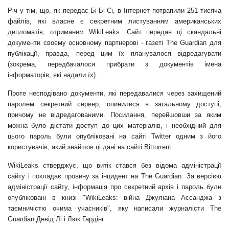
Річ у тім, що, як передає Бі-Бі-Сі, в Інтернет потрапили 251 тисяча
файлів, які власне є секретним листуванням американських
дипломатів, отриманим
WikiLeaks
. Сайт передав ці скандальні
документи своєму основному партнерові - газеті
The Guardian
для
публікації, правда, перед цим їх планувалося відредагувати
(зокрема, передбачалося прибрати з документів імена
інформаторів, які надали їх).
Проте несподівано документи, які передавалися через захищений
паролем секретний сервер, опинилися в загальному доступі,
причому не відредагованими. Посилання, перейшовши за яким
можна було дістати доступ до цих матеріалів, і необхідний для
цього пароль були опубліковані на сайті Twitter одним з його
користувачів, який знайшов ці дані на сайті Bittorrent.
WikiLeaks стверджує, що витік стався без відома адміністрації
сайту і покладає провину за інцидент на The Guardian. За версією
адміністрації сайту, інформація про секретний архів і пароль були
опубліковані в книзі "WikiLeaks: війна Джуліана Ассанджа з
таємничістю очима учасників", яку написали журналісти
The
Guardian
Девід Лі і Люк Гардінг.