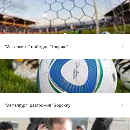
"Металлист" победил "Таврию"
"Металлург" разгромил "Ворсклу"