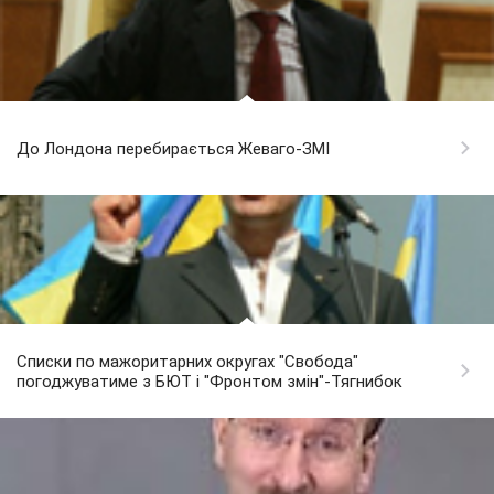
До Лондона перебирається Жеваго-ЗМІ
Списки по мажоритарних округах "Свобода"
погоджуватиме з БЮТ і "Фронтом змін"-Тягнибок