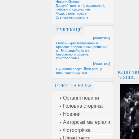
Новини бізнесу
Дискусії: політичні, національні,
любовні і психологічні
Мода, стиль і краса
Все про нерухомість
ПУБЛІКАЦІЇ
[
Аналітика
]
Онлайн-криптообменник в
Кракове: современные решения
от ExchangeMafia для
безопасного обмена
криптовалюты
[
Аналітика
]
Сучасний спорт і його роль у
КЛИП "В
повсякденному житті
"ЛЯПИС".
ГОЛОС UA НА РФ
Останні новини
Головна сторінка
Новини
Авторські матеріали
Фотострічка
Цікаві тести