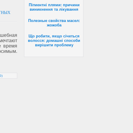
Пігментні плями: причини
виникнення та лікування
ЯТНЫХ
Полезные свойства масел:
жожоба
лшебная
Що робити, якщо січеться
мечтают
волосся: домашні способи
вирішити проблему
е время
носимым.
0)