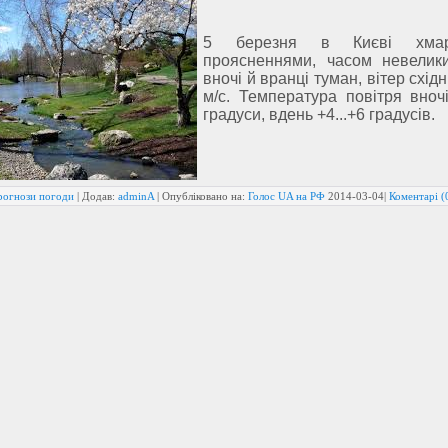
5 березня в Києві хма
проясненнями, часом невелик
вночі й вранці туман, вітер східн
м/с. Температура повітря вночі
градуси, вдень +4...+6 градусів.
рогнози погоди
| Додав:
adminA
| Опубліковано на:
Голос UA на РФ
2014-03-04
|
Коментарі (