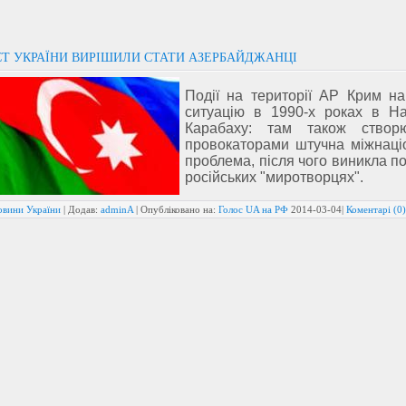
СТ УКРАЇНИ ВИРІШИЛИ СТАТИ АЗЕРБАЙДЖАНЦІ
Події на території АР Крим на
ситуацію в 1990-х роках в На
Карабаху: там також створ
провокаторами штучна міжнаці
проблема, після чого виникла п
російських "миротворцях".
овини України
| Додав:
adminA
| Опубліковано на:
Голос UA на РФ
2014-03-04
|
Коментарі (0)