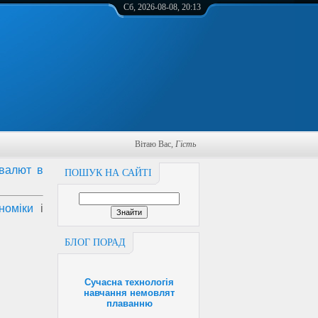
Сб, 2026-08-08, 20:13
Вітаю Вас
,
Гість
 валют в
ПОШУК НА САЙТІ
номіки
і
БЛОГ ПОРАД
Сучасна технологія
навчання немовлят
плаванню