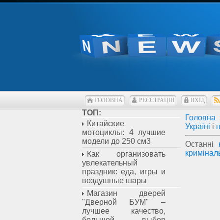
ГОЛОВНА
РЕЄСТРАЦІЯ
ВХІД
ТОП:
Головна
Китайские
Україні
і
мотоциклы: 4 лучшие
модели до 250 см3
Останні
кримінал
Как организовать
увлекательный
праздник: еда, игры и
воздушные шары
Магазин дверей
"Дверной БУМ" –
лучшее качество,
большой выбор