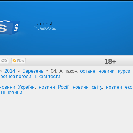
18+
RSS
PDA
»
2014
»
Березень
»
04
. А також
останні новини
,
курси
прогноз погоди
і
цікаві тести
.
новини України
,
новини Росії
,
новини світу
,
новини еко
ьні новини
.