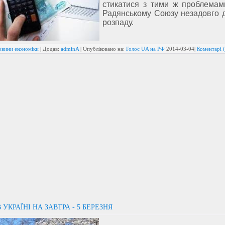
стикатися з тими ж проблемам
Радянському Союзу незадовго д
розпаду
.
овини економіки
| Додав:
adminA
| Опубліковано на:
Голос UA на РФ
2014-03-04
|
Коментарі (
 УКРАЇНІ НА ЗАВТРА - 5 БЕРЕЗНЯ