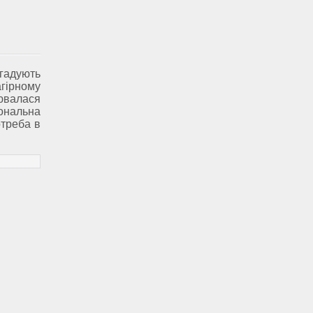
гадують
гірному
ювалася
ональна
отреба в