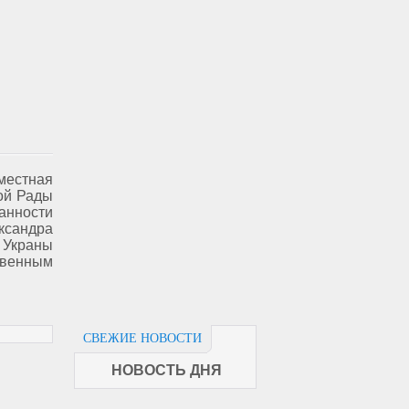
местная
ой Рады
анности
сандра
 Украны
твенным
.
СВЕЖИЕ НОВОСТИ
НОВОСТЬ ДНЯ