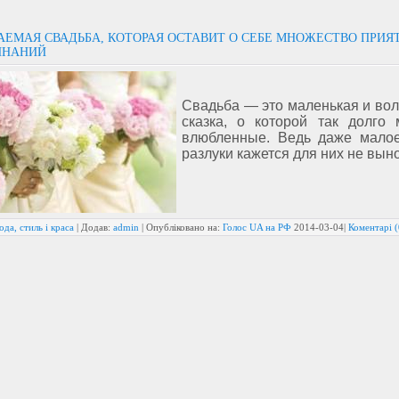
АЕМАЯ СВАДЬБА, КОТОРАЯ ОСТАВИТ О СЕБЕ МНОЖЕСТВО ПРИ
ИНАНИЙ
Свадьба —
это маленькая и во
сказка, о которой так долго 
влюбленные. Ведь даже мало
разлуки кажется для них не вы
да, стиль і краса
| Додав:
admin
| Опубліковано на:
Голос UA на РФ
2014-03-04
|
Коментарі (