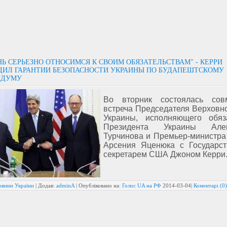
Ь СЕРЬЕЗНО ОТНОСИМСЯ К СВОИМ ОБЯЗАТЕЛЬСТВАМ" - КЕРРИ
ДИЛ ГАРАНТИИ БЕЗОПАСНОСТИ УКРАИНЫ ПО БУДАПЕШТСКОМУ
НДУМУ
Во вторник состоялась сов
встреча Председателя Верховн
Украины, исполняющего обяз
Президента Украины Алек
Турчинова и Премьер-министра
Арсения Яценюка с Государс
секретарем США Джоном Керри
овини України
| Додав:
adminA
| Опубліковано на:
Голос UA на РФ
2014-03-04
|
Коментарі (0)