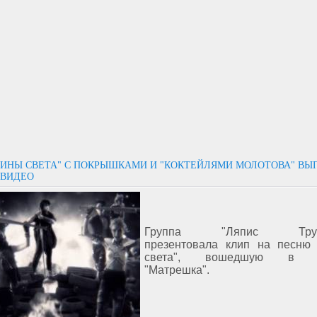
ОИНЫ СВЕТА" С ПОКРЫШКАМИ И "КОКТЕЙЛЯМИ МОЛОТОВА" ВЫ
 ВИДЕО
Группа "Ляпис Трубе
презентовала клип на песню
света", вошедшую в а
"Матрешка".