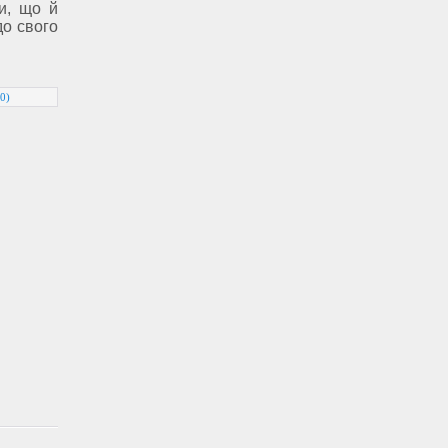
и, що й
о свого
0)