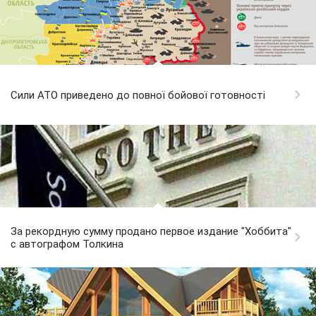
Сили АТО приведено до повної бойової готовності
За рекордную сумму продано первое издание "Хоббита"
с автографом Толкина