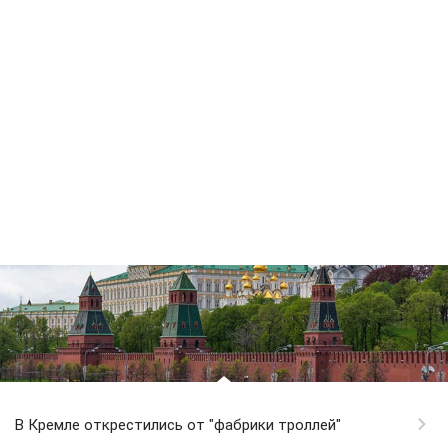
В Кремле открестились от "фабрики троллей"