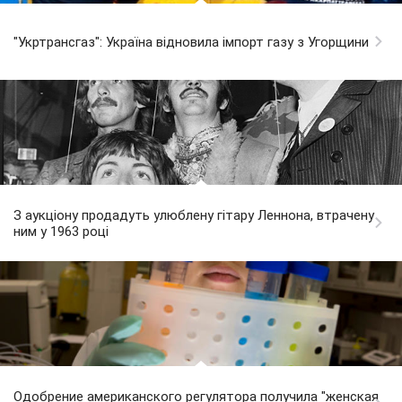
"Укртрансгаз": Україна відновила імпорт газу з Угорщини
З аукціону продадуть улюблену гітару Леннона, втрачену
ним у 1963 році
Одобрение американского регулятора получила "женская