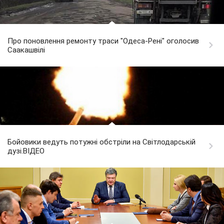
Про поновлення ремонту траси "Одеса-Рені" оголосив
Саакашвілі
Бойовики ведуть потужні обстріли на Світлодарській
дузі.ВІДЕО