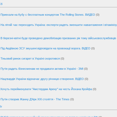
Сб
Приехали на Кубу с бесплатным концертом The Rolling Stones. ВИДЕО
(0)
На літній час переходить Україна: експерти радять зменшити навантаження і вітамінізу
В березні-квітні буде проведено демобілізацію призваних рік тому військовослужбовців
Під Авдіївкою ЗСУ змушені відповідати на провокації ворога. ВІДЕО
(0)
Тіньовий ринок сигарет в Україні скоротився
(0)
Путін радить бізнесменам не продавати активи в Україні - ЗМІ
(0)
Нацгвардія України відзначає другу річницю створення. ВІДЕО
(0)
Хочуть перейменувати "Амстердам Арену" на честь Йохана Кройфа
(0)
Путін створив Жанну Д'Арк XXI століття - The Times
(0)
Пт