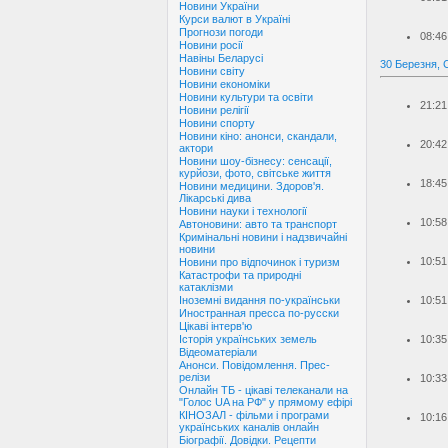
Новини України
Курси валют в Україні
Прогнози погоди
08:46
Новини росії
Навіны Беларусі
30 Березня, 
Новини світу
Новини економіки
Новини культури та освіти
21:21
Новини релігії
Новини спорту
Новини кіно: анонси, скандали,
20:42
актори
Новини шоу-бізнесу: сенсації,
курйози, фото, світське життя
18:45
Новини медицини. Здоров'я.
Лікарські дива
Новини науки і технології
10:58
Автоновини: авто та транспорт
Кримінальні новини і надзвичайні
новини
10:51
Новини про відпочинок і туризм
Катастрофи та природні
катаклізми
10:51
Іноземні видання по-українськи
Иностранная пресса по-русски
Цікаві інтерв'ю
10:35
Історія українських земель
Відеоматеріали
Анонси. Повідомлення. Прес-
релізи
10:33
Онлайн ТБ - цікаві телеканали на
"Голос UA на РФ" у прямому ефірі
КІНОЗАЛ - фільми і програми
10:16
українських каналів онлайн
Біографії. Довідки. Рецепти