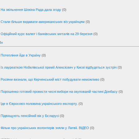
На звільнення Шокіна Рада дала згоду
(0)
Стали більше видавати американських віз українцям
(0)
Офіційний курс валют і банківських металів на 29 березня
(0)
Пн
Потепління йде в Україну
(0)
Із лауреаткою Нобелівської премії Алексієвич у Києві відбудеться зустріч
(0)
Росіяни визнали, що Керченський міст побудувати неможливо
(0)
Порошенко готовий провести чесні вибори на окупованій частині Донбасу
(0)
Іде в Євросоюз половина українського експорту.
(0)
Підвищують пенсійний вік у Бєларусі
(0)
Фільм про українських волонтерів зняли у Латвії. ВІДЕО
(0)