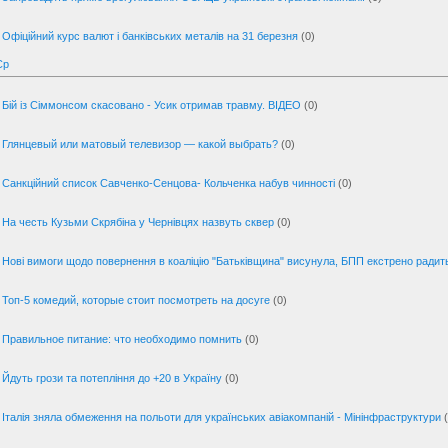
Офіційний курс валют і банківських металів на 31 березня
(0)
Ср
Бій із Сіммонсом скасовано - Усик отримав травму. ВІДЕО
(0)
Глянцевый или матовый телевизор — какой выбрать?
(0)
Санкційний список Савченко-Сенцова- Кольченка набув чинності
(0)
На честь Кузьми Скрябіна у Чернівцях назвуть сквер
(0)
Нові вимоги щодо повернення в коаліцію "Батьківщина" висунула, БПП екстрено радит
Топ-5 комедий, которые стоит посмотреть на досуге
(0)
Правильное питание: что необходимо помнить
(0)
Йдуть грози та потепління до +20 в Україну
(0)
Італія зняла обмеження на польоти для українських авіакомпаній - Мінінфраструктури