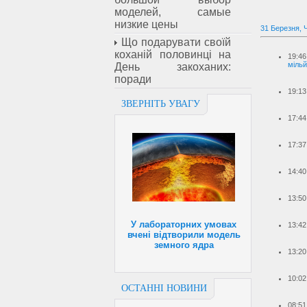
моделей, самые
низкие цены
31 Березня, 
Що подарувати своїй
коханій половинці на
19:46
мільй
День закоханих:
поради
19:13
ЗВЕРНІТЬ УВАГУ
17:44
17:37
14:40
13:50
У лабораторних умовах
13:42
вчені відтворили модель
земного ядра
13:20
10:02
ОСТАННІ НОВИНИ
08:51