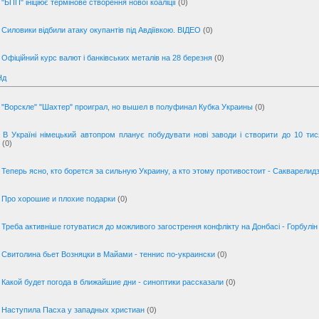
"БПП" ініціює термінове створення нової коаліції
(0)
Силовики відбили атаку окупантів під Авдіївкою. ВІДЕО
(0)
Офіційний курс валют і банківських металів на 28 березня
(0)
Нд
"Ворскле" "Шахтер" проиграл, но вышел в полуфинал Кубка Украины
(0)
В Україні німецький автопром планує побудувати нові заводи і створити до 10 ти
(0)
Теперь ясно, кто борется за сильную Украину, а кто этому противостоит - Сакварелид
Про хорошие и плохие подарки
(0)
Треба активніше готуватися до можливого загострення конфлікту на Донбасі - Горбулін
Свитолина бьет Возняцки в Майами - теннис по-украински
(0)
Какой будет погода в ближайшие дни - синоптики рассказали
(0)
Наступила Пасха у западных христиан
(0)