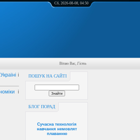
Сб, 2026-08-08, 04:50
Вітаю Вас
,
Гість
Україні
і
ПОШУК НА САЙТІ
номіки
і
БЛОГ ПОРАД
Сучасна технологія
навчання немовлят
плаванню