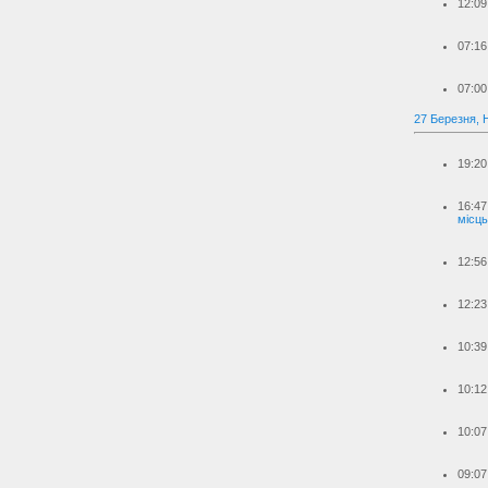
12:09
07:16
07:00
27 Березня, 
19:20
16:47
місць
12:56
12:23
10:39
10:12
10:07
09:07