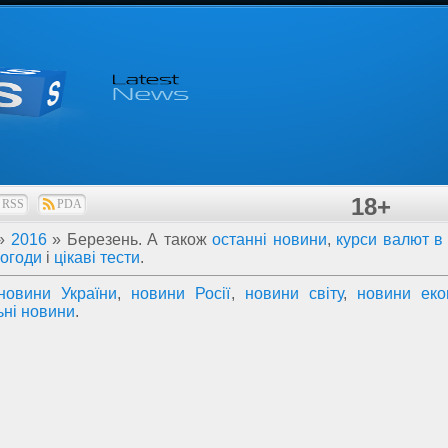
18+
RSS
PDA
»
2016
»
Березень
. А також
останні новини
,
курси валют в 
погоди
і
цікаві тести
.
новини України
,
новини Росії
,
новини світу
,
новини еко
ьні новини
.