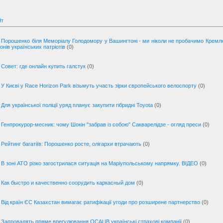
Чт
Порошенко біля Меморіалу Голодомору у Вашингтоні - ми ніколи не пробачимо Крем
онів українських патріотів
(0)
Совет: где онлайн купить галстук
(0)
У Києві у Race Horizon Park візьмуть участь зірки європейського велоспорту
(0)
Для української поліції уряд планує закупити гібридні Toyota
(0)
Генпрокурор-месник: чому Шокін "забрав із собою" Сакварелідзе - огляд преси
(0)
Рейтинг багатіїв: Порошенко росте, олігархи втрачають
(0)
В зоні АТО різко загострилася ситуація на Маріупольському напрямку. ВІДЕО
(0)
Как быстро и качественно соорудить каркасный дом
(0)
Від країн ЄС Казахстан вимагає ратифікації угоди про розширене партнерство
(0)
Запровадять пряме врегулювання ОСАЦВ українські страхові компанії
(0)