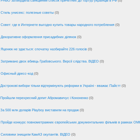
РНБО затвердила санкційний список причетних до тортур українців в РФ
(0)
Стиль унисекс: полезные советы
(0)
Совет: где в Интернете выгодно купить товары народного потребления
(0)
Декоративне оформлення присадибних ділянок
(0)
Яценюк не здається: спочатку назбирайте 226 голосів
(0)
Затримано двох вбивць Грабовського. Версії слідства. ВІДЕО
(0)
Офисный дресс-код
(0)
Дострокові вибори тільки відтермінують реформи в Україні - вважає Пайєтт
(0)
Пройшли перехресний допит Абромавичус і Кононенко
(0)
За 500 млн доларів Playboy виставили на продаж
(0)
Пройде конкурс повнометражних європейських документальних фільмів в рамках ОМ
Силовики знищили КамАЗ окупантів. ВІДЕО
(0)