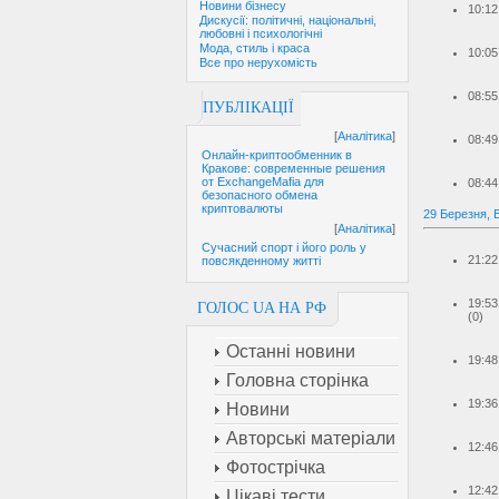
Новини бізнесу
10:12
Дискусії: політичні, національні,
любовні і психологічні
Мода, стиль і краса
10:05
Все про нерухомість
08:55
ПУБЛІКАЦІЇ
[
Аналітика
]
08:49
Онлайн-криптообменник в
Кракове: современные решения
от ExchangeMafia для
08:44
безопасного обмена
криптовалюты
29 Березня, 
[
Аналітика
]
Сучасний спорт і його роль у
21:22
повсякденному житті
19:53
ГОЛОС UA НА РФ
(0)
Останні новини
19:48
Головна сторінка
19:36
Новини
Авторські матеріали
12:46
Фотострічка
12:42
Цікаві тести