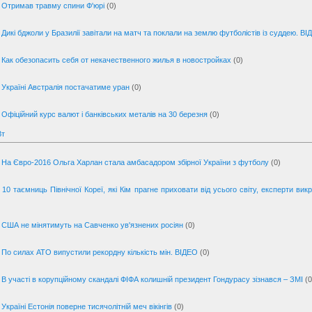
Отримав травму спини Ф'юрі
(0)
Дикі бджоли у Бразилії завітали на матч та поклали на землю футболістів із суддею. В
Как обезопасить себя от некачественного жилья в новостройках
(0)
Україні Австралія постачатиме уран
(0)
Офіційний курс валют і банківських металів на 30 березня
(0)
Вт
На Євро-2016 Ольга Харлан стала амбасадором збірної України з футболу
(0)
10 таємниць Північної Кореї, які Кім прагне приховати від усього світу, експерти вик
США не мінятимуть на Савченко ув'язнених росіян
(0)
По силах АТО випустили рекордну кількість мін. ВІДЕО
(0)
В участі в корупційному скандалі ФІФА колишній президент Гондурасу зізнався – ЗМІ
(0
Україні Естонія поверне тисячолітній меч вікінгів
(0)