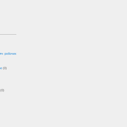
сяч робочих
зе
(0)
(0)