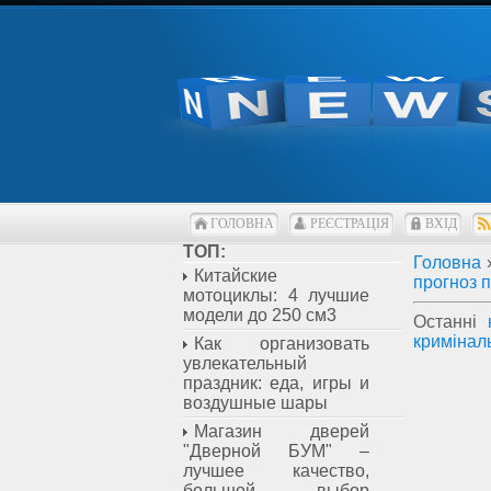
ГОЛОВНА
РЕЄСТРАЦІЯ
ВХІД
ТОП:
Головна
Китайские
прогноз 
мотоциклы: 4 лучшие
модели до 250 см3
Останні
кримінал
Как организовать
увлекательный
праздник: еда, игры и
воздушные шары
Магазин дверей
"Дверной БУМ" –
лучшее качество,
большой выбор