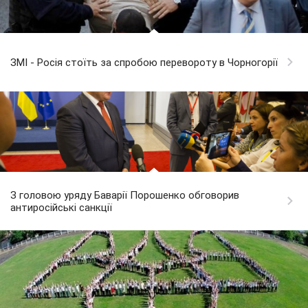
ЗМІ - Росія стоїть за спробою перевороту в Чорногорії
З головою уряду Баварії Порошенко обговорив
антиросійські санкції