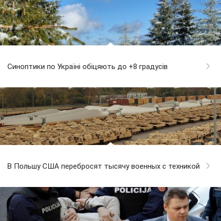
Синоптики по Україні обіцяють до +8 градусів
В Польшу США перебросят тысячу военных с техникой