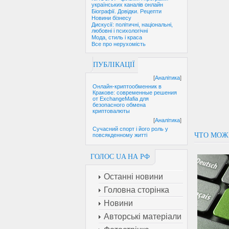
українських каналів онлайн
Біографії. Довідки. Рецепти
Новини бізнесу
Дискусії: політичні, національні,
любовні і психологічні
Мода, стиль і краса
Все про нерухомість
ПУБЛІКАЦІЇ
[
Аналітика
]
Онлайн-криптообменник в
Кракове: современные решения
от ExchangeMafia для
безопасного обмена
криптовалюты
[
Аналітика
]
Сучасний спорт і його роль у
ЧТО МОЖ
повсякденному житті
ГОЛОС UA НА РФ
Останні новини
Головна сторінка
Новини
Авторські матеріали