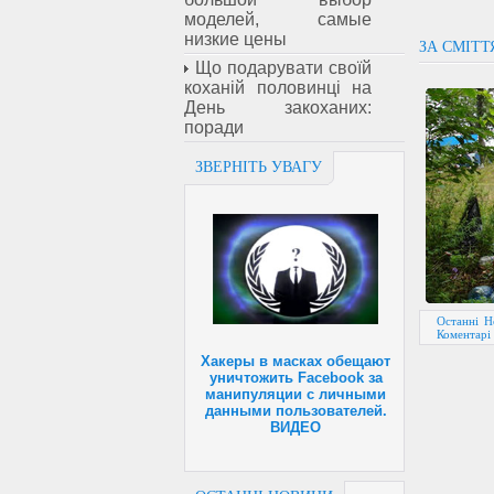
моделей, самые
низкие цены
ЗА СМІТТ
Що подарувати своїй
коханій половинці на
День закоханих:
поради
ЗВЕРНІТЬ УВАГУ
Останні Н
Коментарі 
Хакеры в масках обещают
уничтожить Facebook за
манипуляции с личными
данными пользователей.
ВИДЕО