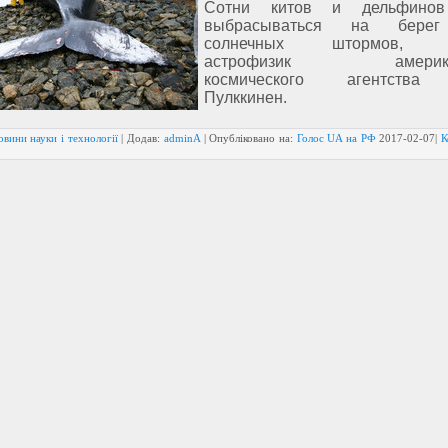
Сотни китов и дельфинов
выбрасываться на берег
солнечных штормов, сч
астрофизик американ
космического агентства
Пулккинен.
вини науки і технології
| Додав:
adminA
| Опубліковано на:
Голос UA на РФ
2017-02-07
|
К