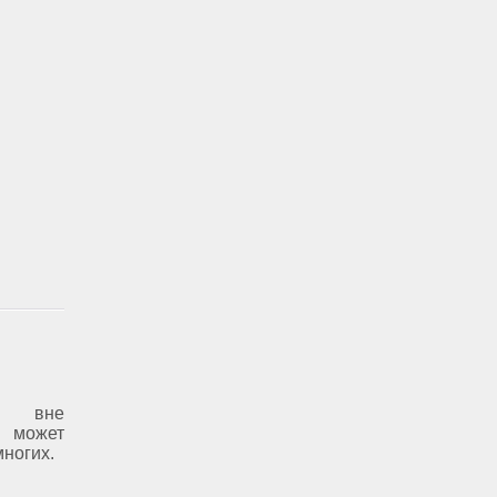
д вне
 может
многих.