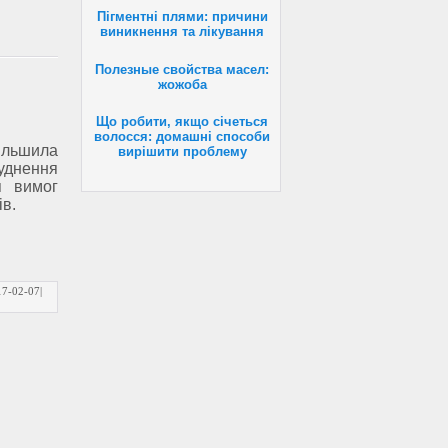
Пігментні плями: причини
виникнення та лікування
Полезные свойства масел:
жожоба
Що робити, якщо січеться
волосся: домашні способи
ьшила
вирішити проблему
руднення
я вимог
ів.
17-02-07
|