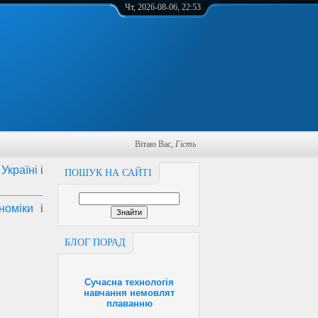
Чт, 2026-08-06, 22:53
Вітаю Вас
,
Гість
Україні
і
ПОШУК НА САЙТІ
номіки
і
БЛОГ ПОРАД
Сучасна технологія
навчання немовлят
плаванню