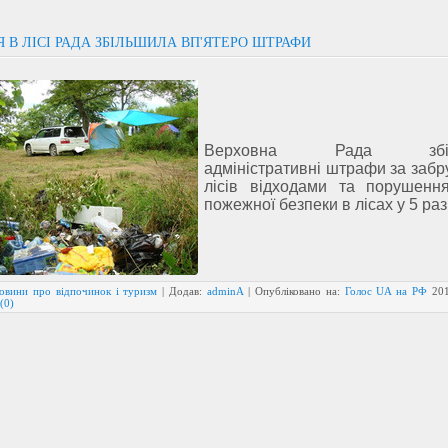
Я В ЛІСІ РАДА ЗБІЛЬШИЛА ВП'ЯТЕРО ШТРАФИ
Верховна Рада збіл
адміністративні штрафи за заб
лісів відходами та порушенн
пожежної безпеки в лісах у 5 раз
овини про відпочинок і туризм
| Додав:
adminA
| Опубліковано на:
Голос UA на РФ
20
(0)