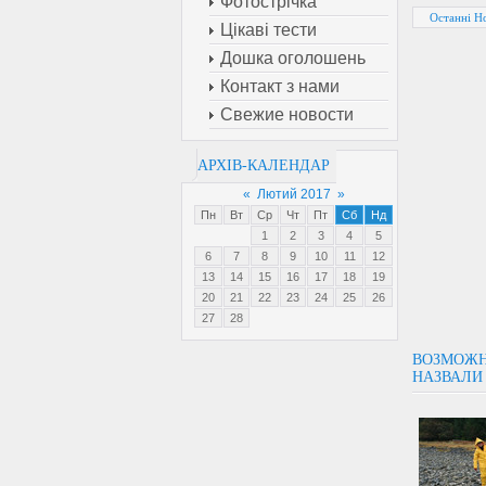
Фотострічка
Останні Н
Цікаві тести
Дошка оголошень
Контакт з нами
Свежие новости
АРХІВ-КАЛЕНДАР
«
Лютий 2017
»
Пн
Вт
Ср
Чт
Пт
Сб
Нд
1
2
3
4
5
6
7
8
9
10
11
12
13
14
15
16
17
18
19
20
21
22
23
24
25
26
27
28
ВОЗМОЖН
НАЗВАЛИ