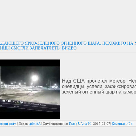
АДАЮЩЕГО ЯРКО-ЗЕЛЕНОГО ОГНЕННОГО ШАРА, ПОХОЖЕГО НА 
НЦЫ СМОГЛИ ЗАПЕЧАТЛЕТЬ. ВИДЕО
Над США пролетел метеор. Не
очевидцы успели зафиксироват
зеленый огненный шар на камер
овини світу
| Додав:
adminA
| Опубліковано на:
Голос UA на РФ
2017-02-07
|
Коментарі (0)