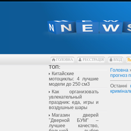
ГОЛОВНА
РЕЄСТРАЦІЯ
ВХІД
ТОП:
Головна
Китайские
прогноз 
мотоциклы: 4 лучшие
модели до 250 см3
Останні
кримінал
Как организовать
увлекательный
праздник: еда, игры и
воздушные шары
Магазин дверей
"Дверной БУМ" –
лучшее качество,
большой выбор