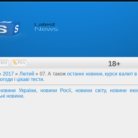
18+
RSS
PDA
»
2017
»
Лютий
»
07
. А також
останні новини
,
курси валют в 
погоди
і
цікаві тести
.
новини України
,
новини Росії
,
новини світу
,
новини еко
ьні новини
.