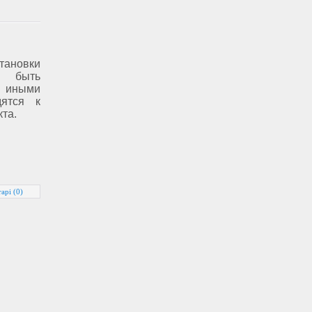
новки
 быть
о иными
дятся к
та.
арі (0)