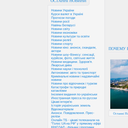
ОСТАННІ НОВИНИ
Новини України
Курси валют в Україні
Прогнози погоди
Новини росії
Навіны Беларусі
Новини світу
Новини економіки
Новини культури та освіти
Новини релігії
Новини спорту
Новини кіно: анонси, скандали,
ПОЧЕМУ 
актори
Новини шоу-бізнесу: сенсації,
курйози, фото, світське життя
Новини медицини. Здоров'я.
Лікарські дива
Новини науки і технології
Автоновини: авто та транспорт
Кримінальні новини і надзвичайні
новини
Новини про відпочинок і туризм
Катастрофи та природні
катаклізми
Іноземні видання по-українськи
Иностранная пресса по-русски
Цікаві інтерв'ю
Історія українських земель
Відеоматеріали
Анонси. Повідомлення. Прес-
Останні Но
релізи
Онлайн ТБ - цікаві телеканали на
"Голос UA на РФ" у прямому ефірі
КІНОЗАЛ - фільми і програми