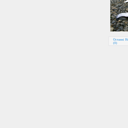
Останні Но
(0)