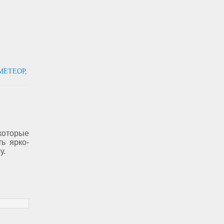
МЕТЕОР,
которые
ь ярко-
у.