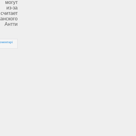
 могут
 из-за
итает
ского
 Антти
оментарі