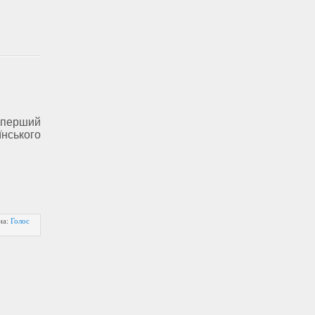
 перший
нського
на:
Голос