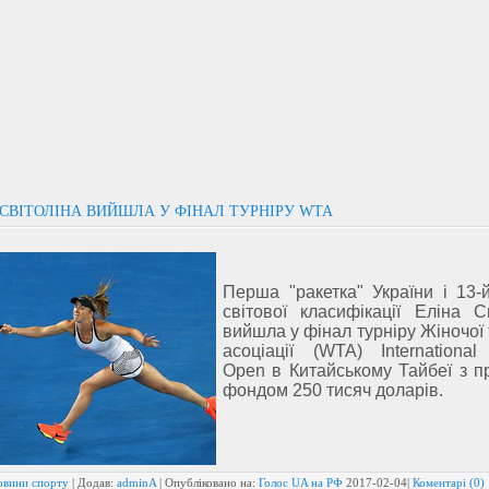
 СВІТОЛІНА ВИЙШЛА У ФІНАЛ ТУРНІРУ WTA
Перша "ракетка" України і 13-
світової класифікації Еліна С
вийшла у фінал турніру Жіночої 
асоціації (WTA) International
Open в Китайському Тайбеї з п
фондом 250 тисяч доларів.
овини спорту
| Додав:
adminA
| Опубліковано на:
Голос UA на РФ
2017-02-04
|
Коментарі (0)