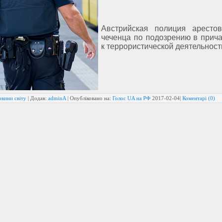
Австрийская полиция аресто
чеченца по подозрению в прича
к террористической деятельност
овини світу
| Додав:
adminA
| Опубліковано на:
Голос UA на РФ
2017-02-04
|
Коментарі (0)