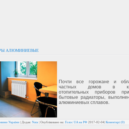
РЫ АЛЮМИНИЕВЫЕ
Почти все горожане и обла
частных домов в кач
отопительных приборов при
бытовые радиаторы, выполне
алюминиевых сплавов.
овини України
| Додав:
Nata
| Опубліковано на:
Голос UA на РФ
2017-02-04
|
Коментарі (0)