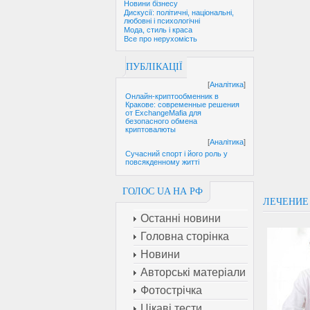
Новини бізнесу
Дискусії: політичні, національні,
любовні і психологічні
Мода, стиль і краса
Все про нерухомість
ПУБЛІКАЦІЇ
[
Аналітика
]
Онлайн-криптообменник в
Кракове: современные решения
от ExchangeMafia для
безопасного обмена
криптовалюты
[
Аналітика
]
Сучасний спорт і його роль у
повсякденному житті
ГОЛОС UA НА РФ
ЛЕЧЕНИЕ
Останні новини
Головна сторінка
Новини
Авторські матеріали
Фотострічка
Цікаві тести