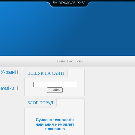
Чт, 2026-08-06, 22:58
Вітаю Вас
,
Гість
Україні
і
ПОШУК НА САЙТІ
номіки
і
БЛОГ ПОРАД
Сучасна технологія
навчання немовлят
плаванню