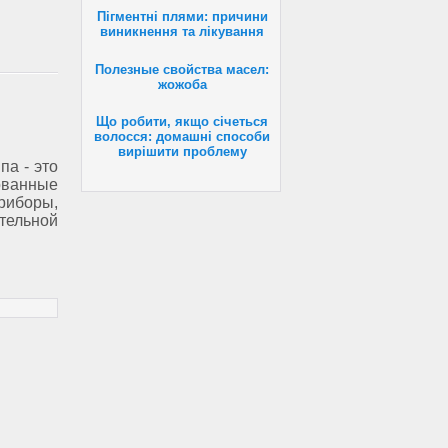
Пігментні плями: причини
виникнення та лікування
Полезные свойства масел:
жожоба
Що робити, якщо січеться
волосся: домашні способи
вирішити проблему
па - это
анные
риборы,
льной