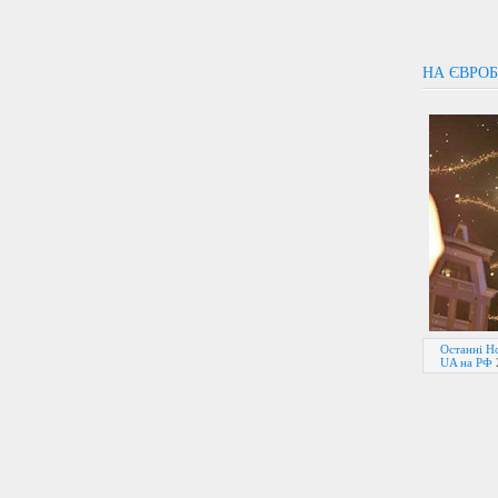
НА ЄВРОБ
Останні Но
UA на РФ