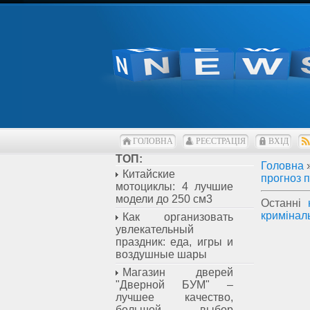
ГОЛОВНА
РЕЄСТРАЦІЯ
ВХІД
ТОП:
Головна
Китайские
прогноз 
мотоциклы: 4 лучшие
модели до 250 см3
Останні
кримінал
Как организовать
увлекательный
праздник: еда, игры и
воздушные шары
Магазин дверей
"Дверной БУМ" –
лучшее качество,
большой выбор