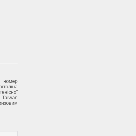
й номер
вітоліна
тенісної
 Taiwan
ризовим