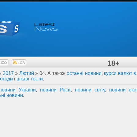
18+
RSS
PDA
»
2017
»
Лютий
»
04
. А також
останні новини
,
курси валют в 
погоди
і
цікаві тести
.
новини України
,
новини Росії
,
новини світу
,
новини еко
ьні новини
.