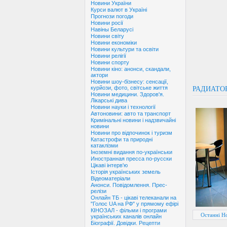
Новини України
Курси валют в Україні
Прогнози погоди
Новини росії
Навіны Беларусі
Новини світу
Новини економіки
Новини культури та освіти
Новини релігії
Новини спорту
Новини кіно: анонси, скандали,
актори
Новини шоу-бізнесу: сенсації,
курйози, фото, світське життя
РАДИАТО
Новини медицини. Здоров'я.
Лікарські дива
Новини науки і технології
Автоновини: авто та транспорт
Кримінальні новини і надзвичайні
новини
Новини про відпочинок і туризм
Катастрофи та природні
катаклізми
Іноземні видання по-українськи
Иностранная пресса по-русски
Цікаві інтерв'ю
Історія українських земель
Відеоматеріали
Анонси. Повідомлення. Прес-
релізи
Онлайн ТБ - цікаві телеканали на
"Голос UA на РФ" у прямому ефірі
КІНОЗАЛ - фільми і програми
Останні Н
українських каналів онлайн
Біографії. Довідки. Рецепти