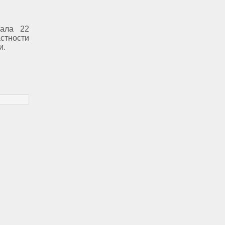
вала 22
стности
и.