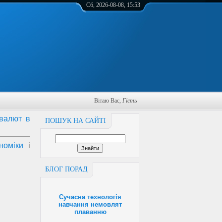
Сб, 2026-08-08, 15:53
Вітаю Вас
,
Гість
 валют в
ПОШУК НА САЙТІ
номіки
і
БЛОГ ПОРАД
Сучасна технологія
навчання немовлят
плаванню