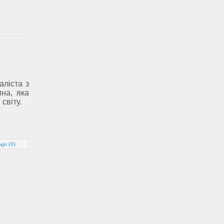
аліста з
на, яка
світу.
арі (0)