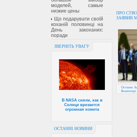
моделей, самые
низкие цены
ПРО СТВО
ЗАЯВИВ 
Що подарувати своїй
коханій половинці на
День закоханих:
поради
ЗВЕРНІТЬ УВАГУ
Останні А
Коментарі 
В NASA сняли, как в
Солнце врезается
огромная комета
ОСТАННІ НОВИНИ