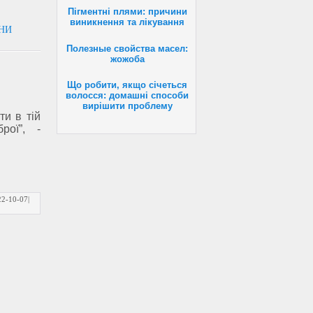
Пігментні плями: причини
виникнення та лікування
ЇНИ
Полезные свойства масел:
жожоба
Що робити, якщо січеться
волосся: домашні способи
вирішити проблему
и в тій
рої”, -
22-10-07
|