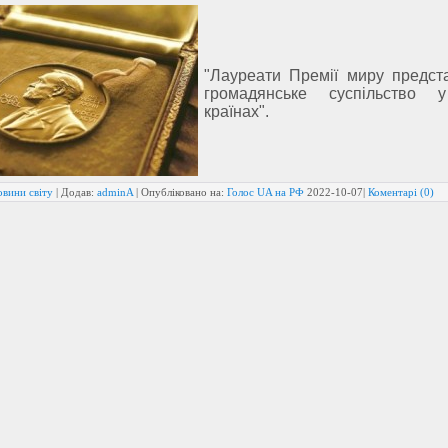
"Лауреати Премії миру предст
громадянське суспільство 
країнах".
овини світу
| Додав:
adminA
| Опубліковано на:
Голос UA на РФ
2022-10-07
|
Коментарі (0)