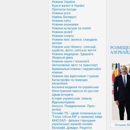
Новини України
Курси валют в Україні
Прогнози погоди
Новини росії
Навіны Беларусі
Новини світу
Новини економіки
Новини культури та освіти
Новини релігії
Новини спорту
Новини кіно: анонси, скандали,
актори
Новини шоу-бізнесу: сенсації,
РОЗМІЩЕН
курйози, фото, світське життя
АЗЕРБАЙ
Новини медицини. Здоров'я.
Лікарські дива
Новини науки і технології
Автоновини: авто та транспорт
Кримінальні новини і надзвичайні
новини
Новини про відпочинок і туризм
Катастрофи та природні
катаклізми
Іноземні видання по-українськи
Иностранная пресса по-русски
Цікаві інтерв'ю
Історія українських земель
Відеоматеріали
Анонси. Повідомлення. Прес-
релізи
Онлайн ТБ - цікаві телеканали на
"Голос UA на РФ" у прямому ефірі
КІНОЗАЛ - фільми і програми
українських каналів онлайн
Останні Н
Біографії. Довідки. Рецепти