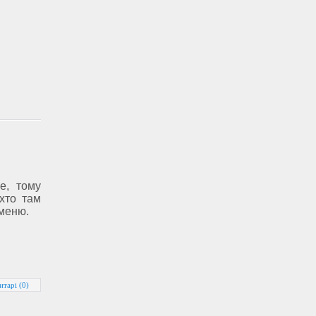
е, тому
 хто там
аменю.
нтарі (0)