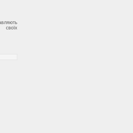
авляють
у своїх