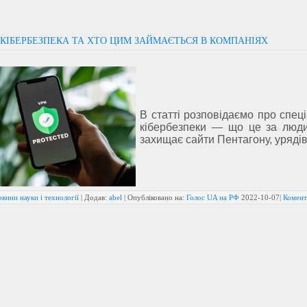
КІБЕРБЕЗПЕКА ТА ХТО ЦИМ ЗАЙМАЄТЬСЯ В КОМПАНІЯХ
В статті розповідаємо про спеці
кібербезпеки — що це за люди
захищає сайти Пентагону, урядів 
вини науки і технології
| Додав:
abel
| Опубліковано на:
Голос UA на РФ
2022-10-07
|
Комент