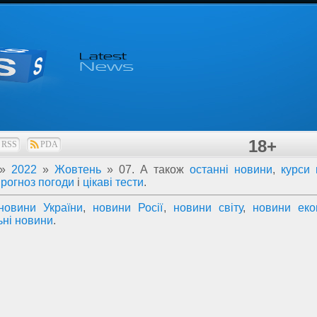
18+
RSS
PDA
»
2022
»
Жовтень
»
07
. А також
останні новини
,
курси
прогноз погоди
і
цікаві тести
.
новини України
,
новини Росії
,
новини світу
,
новини еко
ьні новини
.