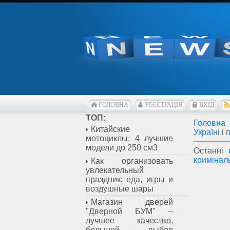
ГОЛОВНА
РЕЄСТРАЦІЯ
ВХІД
ТОП:
Головна
Китайские
Україні
і
мотоциклы: 4 лучшие
модели до 250 см3
Останні
кримінал
Как организовать
увлекательный
праздник: еда, игры и
воздушные шары
Магазин дверей
"Дверной БУМ" –
лучшее качество,
большой выбор