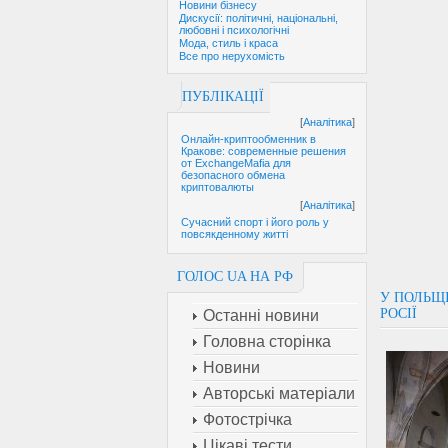
Новини бізнесу
Дискусії: політичні, національні,
любовні і психологічні
Мода, стиль і краса
Все про нерухомість
ПУБЛІКАЦІЇ
[
Аналітика
]
Онлайн-криптообменник в
Кракове: современные решения
от ExchangeMafia для
безопасного обмена
криптовалюты
[
Аналітика
]
Сучасний спорт і його роль у
повсякденному житті
ГОЛОС UA НА РФ
У ПОЛЬЩІ
РОСІЇ
Останні новини
Головна сторінка
Новини
Авторські матеріали
Фотострічка
Цікаві тести