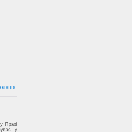
ЗОЛЯЦІЯ
 у Празі
буває у