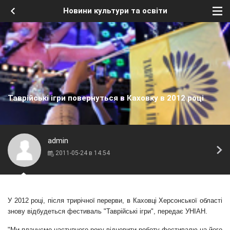
Новини культури та освіти
Таврійські ігри повернуться в Каховку в 2012 році
admin
2011-05-24 в 14:54
У 2012 році, після трирічної перерви, в Каховці Херсонської області
знову відбудеться фестиваль "Таврійські ігри", передає
УНІАН
.
"Ми плануємо наступного року відновити роботу фестивалю на його