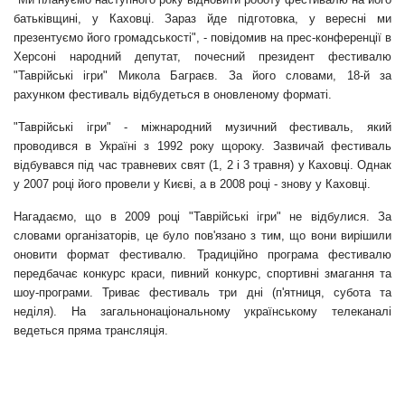
батьківщині, у Каховці. Зараз йде підготовка, у вересні ми
презентуємо його громадськості", - повідомив на прес-конференції в
Херсоні народний депутат, почесний президент фестивалю
"Таврійські ігри" Микола Баграєв. За його словами, 18-й за
рахунком фестиваль відбудеться в оновленому форматі.
"Таврійські ігри" - міжнародний музичний фестиваль, який
проводився в Україні з 1992 року щороку. Зазвичай фестиваль
відбувався під час травневих свят (1, 2 і 3 травня) у Каховці. Однак
у 2007 році його провели у Києві, а в 2008 році - знову у Каховці.
Нагадаємо, що в 2009 році "Таврійські ігри" не відбулися. За
словами організаторів, це було пов'язано з тим, що вони вирішили
оновити формат фестивалю. Традиційно програма фестивалю
передбачає конкурс краси, пивний конкурс, спортивні змагання та
шоу-програми. Триває фестиваль три дні (п'ятниця, субота та
неділя). На загальнонаціональному українському телеканалі
ведеться пряма трансляція.