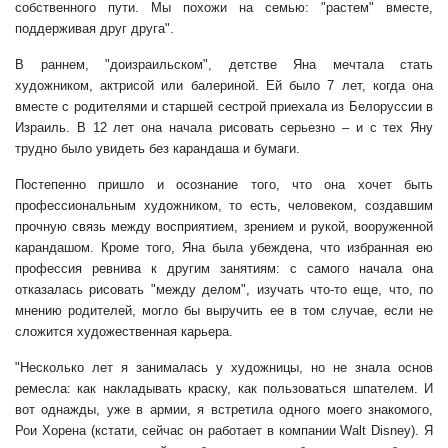
собственного пути. Мы похожи на семью: "растем" вместе,
поддерживая друг друга".
В раннем, "доизраильском", детстве Яна мечтала стать
художником, актрисой или балериной. Ей было 7 лет, когда она
вместе с родителями и старшей сестрой приехала из Белоруссии в
Израиль. В 12 лет она начала рисовать серьезно – и с тех Яну
трудно было увидеть без карандаша и бумаги.
Постепенно пришло и осознание того, что она хочет быть
профессиональным художником, то есть, человеком, создавшим
прочную связь между восприятием, зрением и рукой, вооруженной
карандашом. Кроме того, Яна была убеждена, что избранная ею
профессия ревнива к другим занятиям: с самого начала она
отказалась рисовать "между делом", изучать что-то еще, что, по
мнению родителей, могло бы выручить ее в том случае, если не
сложится художественная карьера.
"Несколько лет я занималась у художницы, но не знала основ
ремесла: как накладывать краску, как пользоваться шпателем. И
вот однажды, уже в армии, я встретила одного моего знакомого,
Рои Хорена (кстати, сейчас он работает в компании Walt Disney). Я