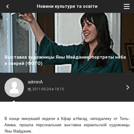
Новини культури та освіти
Выставка художницы Яны Майданик: портреты неба
и зверей (ФОТО)
adminA
2011-05-24 в 18:15
В конце минувшей недели в Кфар а-Нагид, неподалеку от Тель-
Авива, прошла персональная выставка израильской художницы
Яны Майданик.