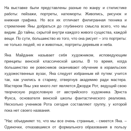
На выставке были представлены разные по жанру и стилистике
работы: пейзажи, портреты, натюморты. Живопись, рисунок и
книжная графика. Но все их отличает филигранная техника и
стремление Яны добраться до глубинного смысла всего, что мы
видим. До тайны, скрытой внутри каждого живого существа, каждой
вещи. По сути, большинство из того, что она рисует – это портреты:
не только людей, но и животных, портреты деревьев и неба.
Яна Майданик называет себя художником, исповедующим
принципы венской классической школы. В то время, когда
большинство ее ровесников оканчивают обучение в израильских
художественных вузах, Яна следует избранным ей путем: учится
так, как учились в старину, отвергнув академию ради мастера.
Мастером Яны уже много лет является Джордж Рот, ведущий свою
творческую родословную от австрийского художника Эрнста
Фукса, основателя венской школы фантастического реализма.
Несколько учеников Рота сегодня составляют группу, у которой
пока нет своего названия.
"Нас объединяет то, что мы все очень странные, - смеется Яна. –
Одиночки, отказавшиеся от формального образования в пользу