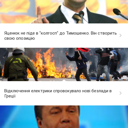
Яценюк не піде в "колгосп" до Тимошенко. Він створить
свою опозицію
Відключення електрики спровокувало нові безлади в
Греції