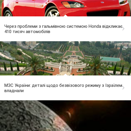
Через проблеми з гальмівною системою Honda відкликає
410 тисяч автомобілів
МЗС України: деталі щодо безвізового режиму з Ізраїлем
владнали