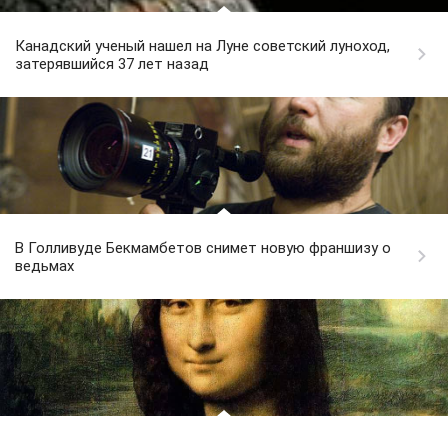
Канадский ученый нашел на Луне советский луноход,
затерявшийся 37 лет назад
В Голливуде Бекмамбетов снимет новую франшизу о
ведьмах