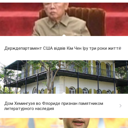
Держдепартамент США відвів Кім Чен Іру три роки життя
Дом Хемингуэя во Флориде признан памятником
литературного наследия