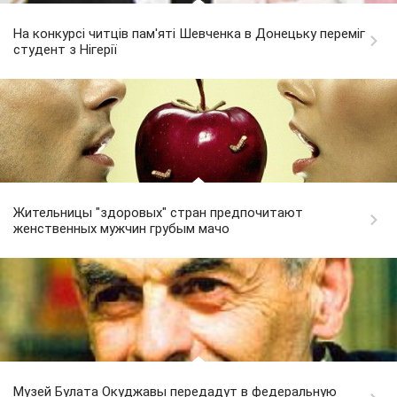
На конкурсі читців пам'яті Шевченка в Донецьку переміг
студент з Нігерії
Жительницы "здоровых" стран предпочитают
женственных мужчин грубым мачо
Музей Булата Окуджавы передадут в федеральную